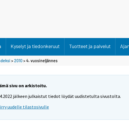
a
Kyselyt ja tiedonkeruut
Tuotteet ja palvelut
Aja
ndeksi
>
2010
>
4. vuosineljännes
ämä sivu on arkistoitu.
.4.2022 jälkeen julkaistut tiedot löydät uudistetulta sivustolta.
iirry uudelle tilastosivulle