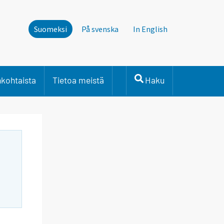
Suomeksi
På svenska
In English
nkohtaista
Tietoa meistä
Haku