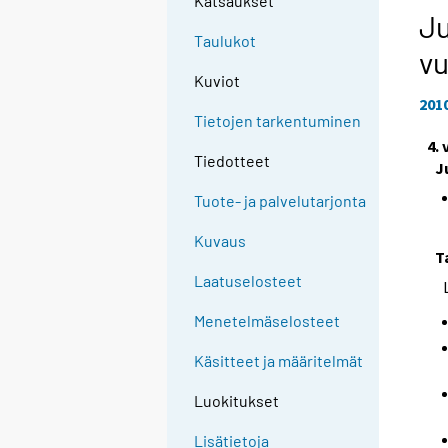
Katsaukset
Ju
Taulukot
vu
Kuviot
201
Tietojen tarkentuminen
4.
Tiedotteet
J
Tuote- ja palvelutarjonta
Kuvaus
T
Laatuselosteet
Menetelmäselosteet
Käsitteet ja määritelmät
Luokitukset
Lisätietoja