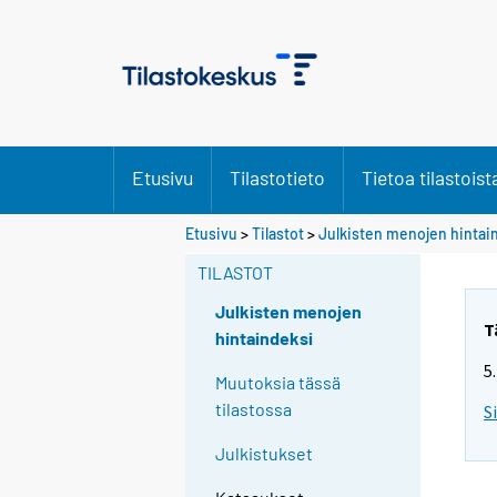
Etusivu
Tilastotieto
Tietoa tilastoist
Etusivu
>
Tilastot
>
Julkisten menojen hintai
TILASTOT
Julkisten menojen
T
hintaindeksi
5
Muutoksia tässä
tilastossa
S
Julkistukset