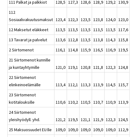
111 Palkat ja palkkiot
128,5
127,3
128,6
128,9
129,2
130,9
112
Sosiaalivakuutusmaksut
123,4
122,3
123,5
123,8
124,0
123,0
12 Maksetut eläkkeet
113,5
113,5
113,5
113,5
113,5
117,6
13 Tavarat ja palvelut
113,6
112,8
113,5
113,8
114,3
115,8
2 Siirtomenot
116,1
114,8
115,9
116,5
116,9
119,5
21 Siirtomenot kunnille
ja kuntayhtymille
121,0
119,1
120,8
121,8
122,3
124,8
22 Siirtomenot
elinkeinoelämälle
113,4
112,1
113,3
113,9
114,5
115,7
23 Siirtomenot
kotitalouksille
110,6
110,2
110,5
110,7
110,9
113,9
24 Siirtomenot
yleishyödyll. yhd.
121,2
119,5
121,1
121,9
122,3
124,5
25 Maksuosuudet EU:lle
109,0
109,0
109,0
109,0
109,0
112,9