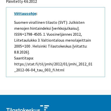
Päivitetty 4.6.2012
Viittausohje
:
Suomen virallinen tilasto (SVT): Julkisten
menojen hintaindeksi [verkkojulkaisu].
ISSN=1798-4505.
1. Vuosineljännes
2012,
Liitetaulukko 3. Valtiontalous menolajeittain
2005=100 . Helsinki: Tilastokeskus [viitattu:
8.8.2026].
Saantitapa:
https://stat.fi/til/jmhi/2012/01/jmhi_2012_01
_2012-06-04_tau_003_fi.html