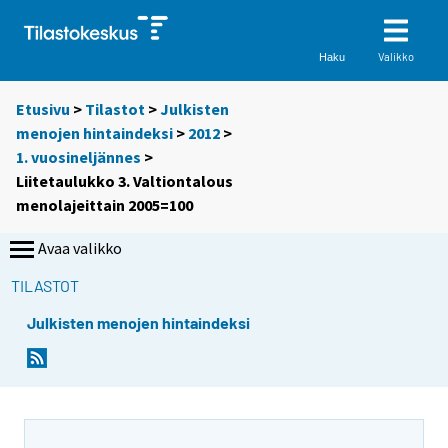
Valikko
Haku
Etusivu
>
Tilastot
>
Julkisten
menojen hintaindeksi
>
2012
>
1. vuosineljännes
>
Liitetaulukko 3. Valtiontalous
menolajeittain 2005=100
Avaa valikko
TILASTOT
Julkisten menojen hintaindeksi