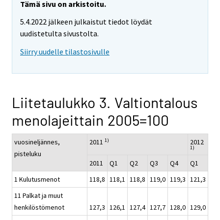
Tämä sivu on arkistoitu.
5.4.2022 jälkeen julkaistut tiedot löydät
uudistetulta sivustolta.
Siirry uudelle tilastosivulle
Liitetaulukko 3. Valtiontalous
menolajeittain 2005=100
1)
vuosineljännes,
2011
2012
1)
pisteluku
2011
Q1
Q2
Q3
Q4
Q1
1 Kulutusmenot
118,8
118,1
118,8
119,0
119,3
121,3
11 Palkat ja muut
henkilöstömenot
127,3
126,1
127,4
127,7
128,0
129,0