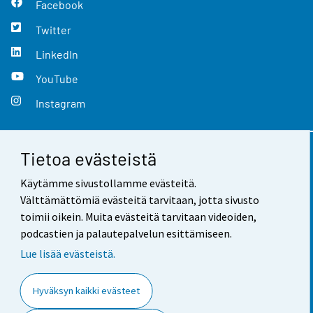
Facebook
Twitter
LinkedIn
YouTube
Instagram
Tietoa evästeistä
Yhteystiedot
Käytämme sivustollamme evästeitä.
Palaute
Välttämättömiä evästeitä tarvitaan, jotta sivusto
toimii oikein. Muita evästeitä tarvitaan videoiden,
Käyttöehdot
podcastien ja palautepalvelun esittämiseen.
Tietosuoja
Lue lisää evästeistä.
Saavutettavuus
Hyväksyn kaikki evästeet
Tietoa sivustosta