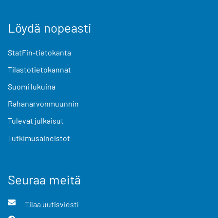
Löydä nopeasti
StatFin-tietokanta
Tilastotietokannat
Suomi lukuina
Rahanarvonmuunnin
Tulevat julkaisut
Tutkimusaineistot
Seuraa meitä
Tilaa uutisviesti