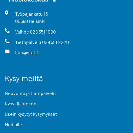
Työpajankatu
13
00580
Helsinki
Vaihde
029 551 1000
Tietopalvelu
029 551 2220
info@stat.fi
Kysy meiltä
Neuvonta ja tietopalvelu
Kysy tilastoista
Usein kysytyt kysymykset
Medialle