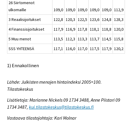
26 Siirtomenot
ulkomaille
109,0
109,0
109,0
109,0
109,0
112,9
3 Reaalisijoitukset
122,8
120,3
122,5
123,6
124,8
128,3
4 Finanssisijoitukset
117,9
116,9
117,8
118,1
118,8
120,0
5 Muu menot
113,5
112,3
113,3
113,7
114,5
115,8
SSS YHTEENSÄ
117,1
116,0
117,0
117,5
117,9
120,2
1) Ennakollinen
Lähde: Julkisten menojen hintaindeksi 2005=100.
Tilastokeskus
Lisätietoja: Marianne Nickels 09 1734 3488, Anne Piistari 09
1734 3487,
kui.tilastokeskus@tilastokeskus.fi
Vastaava tilastojohtaja: Kari Molnar