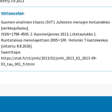
itetty 3.9.2013
Viittausohje
:
Suomen virallinen tilasto (SVT): Julkisten menojen hintaindeksi
[verkkojulkaisu].
ISSN=1798-4505.
2. Vuosineljännes
2013, Liitetaulukko 1.
Kuntatalous menolajeittain 2005=100 . Helsinki: Tilastokeskus
[viitattu: 8.8.2026].
Saantitapa:
https://stat.fi/til/jmhi/2013/02/jmhi_2013_02_2013-09-
03_tau_001_fi.html