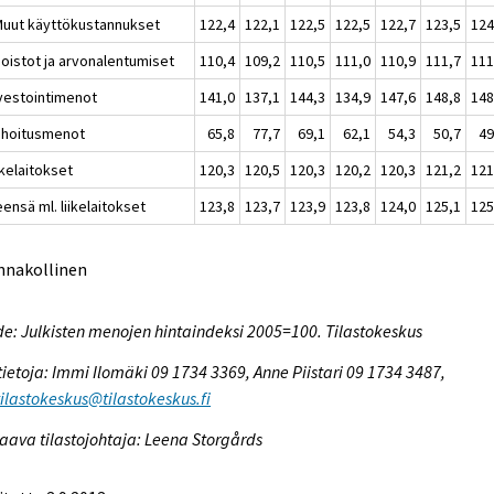
Muut käyttökustannukset
122,4
122,1
122,5
122,5
122,7
123,5
124
Poistot ja arvonalentumiset
110,4
109,2
110,5
111,0
110,9
111,7
111
nvestointimenot
141,0
137,1
144,3
134,9
147,6
148,8
148
ahoitusmenot
65,8
77,7
69,1
62,1
54,3
50,7
49
ikelaitokset
120,3
120,5
120,3
120,2
120,3
121,2
121
ensä ml. liikelaitokset
123,8
123,7
123,9
123,8
124,0
125,1
125
nnakollinen
e: Julkisten menojen hintaindeksi 2005=100. Tilastokeskus
tietoja: Immi Ilomäki 09 1734 3369, Anne Piistari 09 1734 3487,
tilastokeskus@tilastokeskus.fi
aava tilastojohtaja: Leena Storgårds