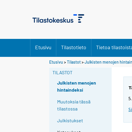
Etusivu
Tilastotieto
Tietoa tilastoist
Etusivu
>
Tilastot
>
Julkisten menojen hintai
TILASTOT
Julkisten menojen
T
hintaindeksi
5
Muutoksia tässä
tilastossa
S
Julkistukset