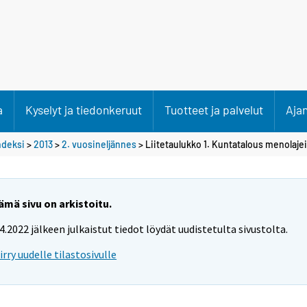
a
Kyselyt ja tiedonkeruut
Tuotteet ja palvelut
Aja
ndeksi
>
2013
>
2. vuosineljännes
> Liitetaulukko 1. Kuntatalous menolaje
ämä sivu on arkistoitu.
.4.2022 jälkeen julkaistut tiedot löydät uudistetulta sivustolta.
iirry uudelle tilastosivulle