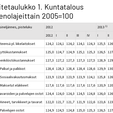
itetaulukko 1. Kuntatalous
nolajeittain 2005=100
1)
sineljännes, pisteluku
2012
2013
2012
I
II
III
IV
I
II
teensä pl. liikelaitokset
124,2
124,1
124,2
124,1
124,3
125,5
126
äyttökustannukset
125,0
124,7
124,9
125,1
125,3
126,5
127
Henkilöstökustannukset
127,3
127,2
127,3
127,3
127,5
128,9
129
Palkat ja palkkiot
128,4
128,3
128,4
128,4
128,6
129,9
130
 Sosiaalivakuutusmaksut
123,9
123,8
123,9
123,9
124,1
125,8
126
 Maksetut eläkkeet
117,6
117,6
117,6
117,6
117,6
120,9
120
avaroiden ja palvelujen ostot
124,4
124,0
124,3
124,5
124,8
126,0
126
Aineet, tarvikkeet ja tavarat
122,0
121,7
121,7
121,9
122,6
123,6
123
 Palvelujen ostot
124,9
124,5
124,8
125,0
125,3
126,5
127