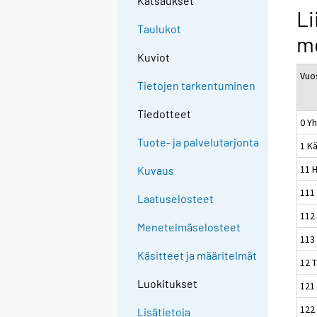
Katsaukset
Li
Taulukot
me
Kuviot
Vuo
Tietojen tarkentuminen
Tiedotteet
0 Yh
Tuote- ja palvelutarjonta
1 K
11 
Kuvaus
111 
Laatuselosteet
112
Menetelmäselosteet
113
Käsitteet ja määritelmät
12 T
Luokitukset
121 
122
Lisätietoja