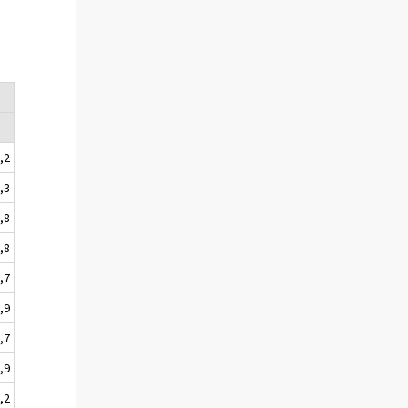
,2
,3
,8
,8
,7
,9
,7
,9
,2