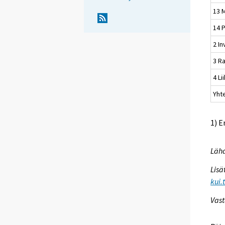
13 
14 
2 I
3 R
4 Li
Yhte
1) E
Lähd
Lisä
kui.
Vast