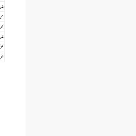
,4
,9
,8
,4
,6
,8