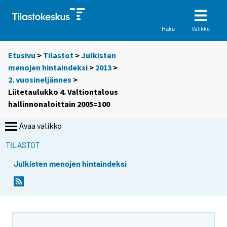
Valikko
Haku
Etusivu
>
Tilastot
>
Julkisten
menojen hintaindeksi
>
2013
>
2. vuosineljännes
>
Liitetaulukko 4. Valtiontalous
hallinnonaloittain 2005=100
Avaa valikko
TILASTOT
Julkisten menojen hintaindeksi