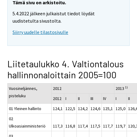
Tämä sivu on arkistoitu.
5.4.2022 jälkeen julkaistut tiedot löydät
uudistetulta sivustolta.
Siirry uudelle tilastosivulle
Liitetaulukko 4. Valtiontalous
hallinnonaloittain 2005=100
1)
Vuosineljännes,
2012
2013
pisteluku
2012
I
II
III
IV
I
II
01 Yleinen hallinto
124,1
122,5
124,2
124,6
125,1
125,0
126,
02
Ulkoasiainministeriö
117,3
116,8
117,4
117,5
117,7
119,7
120,
03