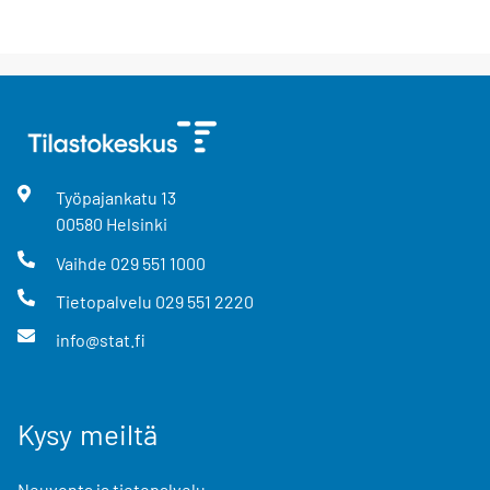
Työpajankatu
13
00580
Helsinki
Vaihde
029 551 1000
Tietopalvelu
029 551 2220
info@stat.fi
Kysy meiltä
Neuvonta ja tietopalvelu