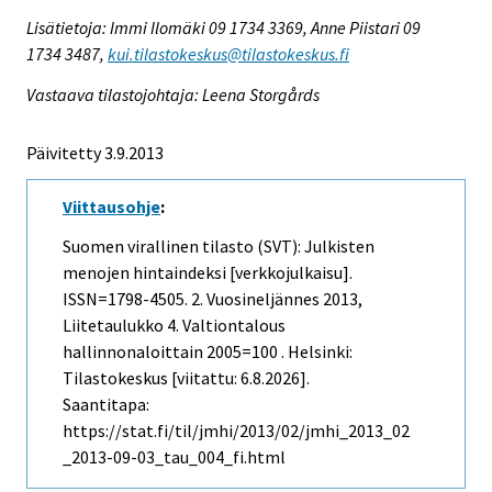
Lisätietoja: Immi Ilomäki 09 1734 3369, Anne Piistari 09
1734 3487,
kui.tilastokeskus@tilastokeskus.fi
Vastaava tilastojohtaja: Leena Storgårds
Päivitetty 3.9.2013
Viittausohje
:
Suomen virallinen tilasto (SVT): Julkisten
menojen hintaindeksi [verkkojulkaisu].
ISSN=1798-4505.
2. Vuosineljännes
2013,
Liitetaulukko 4. Valtiontalous
hallinnonaloittain 2005=100 . Helsinki:
Tilastokeskus [viitattu: 6.8.2026].
Saantitapa:
https://stat.fi/til/jmhi/2013/02/jmhi_2013_02
_2013-09-03_tau_004_fi.html