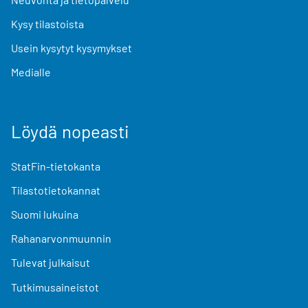
Kysy tilastoista
Usein kysytyt kysymykset
Medialle
Löydä nopeasti
StatFin-tietokanta
Tilastotietokannat
Suomi lukuina
Rahanarvonmuunnin
Tulevat julkaisut
Tutkimusaineistot