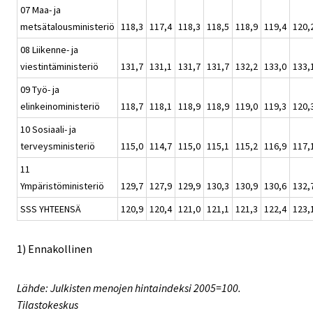
07 Maa- ja
metsätalousministeriö
118,3
117,4
118,3
118,5
118,9
119,4
120,
08 Liikenne- ja
viestintäministeriö
131,7
131,1
131,7
131,7
132,2
133,0
133,
09 Työ- ja
elinkeinoministeriö
118,7
118,1
118,9
118,9
119,0
119,3
120,
10 Sosiaali- ja
terveysministeriö
115,0
114,7
115,0
115,1
115,2
116,9
117,
11
Ympäristöministeriö
129,7
127,9
129,9
130,3
130,9
130,6
132,
SSS YHTEENSÄ
120,9
120,4
121,0
121,1
121,3
122,4
123,
1) Ennakollinen
Lähde: Julkisten menojen hintaindeksi 2005=100.
Tilastokeskus