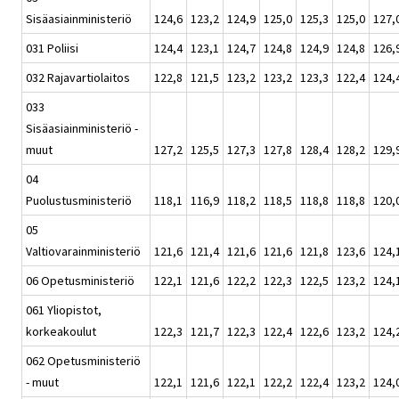
Sisäasiainministeriö
124,6
123,2
124,9
125,0
125,3
125,0
127,
031 Poliisi
124,4
123,1
124,7
124,8
124,9
124,8
126,
032 Rajavartiolaitos
122,8
121,5
123,2
123,2
123,3
122,4
124,
033
Sisäasiainministeriö -
muut
127,2
125,5
127,3
127,8
128,4
128,2
129,
04
Puolustusministeriö
118,1
116,9
118,2
118,5
118,8
118,8
120,
05
Valtiovarainministeriö
121,6
121,4
121,6
121,6
121,8
123,6
124,
06 Opetusministeriö
122,1
121,6
122,2
122,3
122,5
123,2
124,
061 Yliopistot,
korkeakoulut
122,3
121,7
122,3
122,4
122,6
123,2
124,
062 Opetusministeriö
- muut
122,1
121,6
122,1
122,2
122,4
123,2
124,