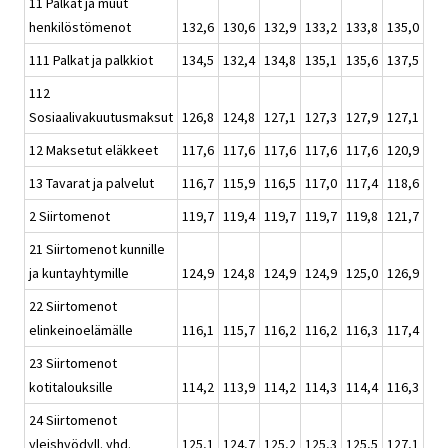
11 Palkat ja muut
henkilöstömenot
132,6
130,6
132,9
133,2
133,8
135,0
132
111 Palkat ja palkkiot
134,5
132,4
134,8
135,1
135,6
137,5
135
112
Sosiaalivakuutusmaksut
126,8
124,8
127,1
127,3
127,9
127,1
125
12 Maksetut eläkkeet
117,6
117,6
117,6
117,6
117,6
120,9
120
13 Tavarat ja palvelut
116,7
115,9
116,5
117,0
117,4
118,6
118
2 Siirtomenot
119,7
119,4
119,7
119,7
119,8
121,7
121
21 Siirtomenot kunnille
ja kuntayhtymille
124,9
124,8
124,9
124,9
125,0
126,9
126
22 Siirtomenot
elinkeinoelämälle
116,1
115,7
116,2
116,2
116,3
117,4
116
23 Siirtomenot
kotitalouksille
114,2
113,9
114,2
114,3
114,4
116,3
116
24 Siirtomenot
yleishyödyll. yhd.
125,1
124,7
125,2
125,3
125,5
127,1
126