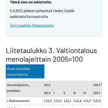
Tämä sivu on arkistoitu.
5.4.2022 jälkeen julkaistut tiedot löydät
uudistetulta sivustolta.
Siirry uudelle tilastosivulle
Liitetaulukko 3. Valtiontalous
menolajeittain 2005=100
Avaa taulukko
suurempana
1)
Vuosineljännes,
2012
2013
pisteluku
2012
I
II
III
IV
2013
I
1 Kulutusmenot
123,0
122,0
123,1
123,4
123,7
125,5
124