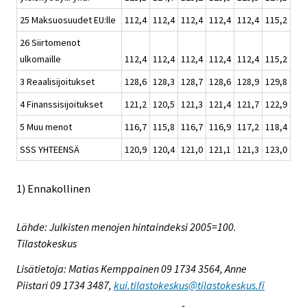
25 Maksuosuudet EU:lle
112,4
112,4
112,4
112,4
112,4
115,2
115
26 Siirtomenot
ulkomaille
112,4
112,4
112,4
112,4
112,4
115,2
115
3 Reaalisijoitukset
128,6
128,3
128,7
128,6
128,9
129,8
130
4 Finanssisijoitukset
121,2
120,5
121,3
121,4
121,7
122,9
122
5 Muu menot
116,7
115,8
116,7
116,9
117,2
118,4
117
SSS YHTEENSÄ
120,9
120,4
121,0
121,1
121,3
123,0
122
1) Ennakollinen
Lähde: Julkisten menojen hintaindeksi 2005=100.
Tilastokeskus
Lisätietoja: Matias Kemppainen 09 1734 3564, Anne
Piistari 09 1734 3487,
kui.tilastokeskus@tilastokeskus.fi