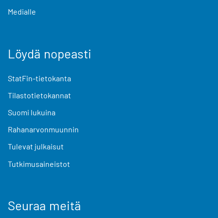
Medialle
Löydä nopeasti
StatFin-tietokanta
Tilastotietokannat
Suomi lukuina
Rahanarvonmuunnin
Tulevat julkaisut
Tutkimusaineistot
Seuraa meitä