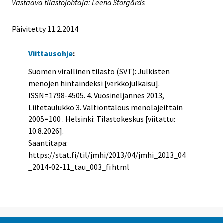
Vastaava tilastojohtaja: Leena Storgårds
Päivitetty 11.2.2014
Viittausohje
:
Suomen virallinen tilasto (SVT): Julkisten
menojen hintaindeksi [verkkojulkaisu].
ISSN=1798-4505.
4. Vuosineljännes
2013,
Liitetaulukko 3. Valtiontalous menolajeittain
2005=100 . Helsinki: Tilastokeskus [viitattu:
10.8.2026].
Saantitapa:
https://stat.fi/til/jmhi/2013/04/jmhi_2013_04
_2014-02-11_tau_003_fi.html