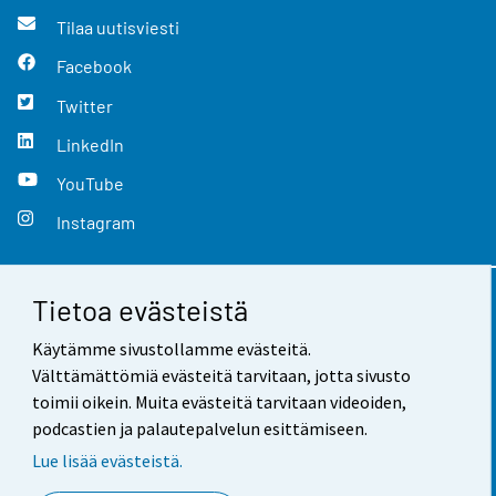
Tilaa uutisviesti
Facebook
Twitter
LinkedIn
YouTube
Instagram
Tietoa evästeistä
Yhteystiedot
Käytämme sivustollamme evästeitä.
Palaute
Välttämättömiä evästeitä tarvitaan, jotta sivusto
toimii oikein. Muita evästeitä tarvitaan videoiden,
Käyttöehdot
podcastien ja palautepalvelun esittämiseen.
Tietosuoja
Lue lisää evästeistä.
Saavutettavuus