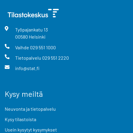
Työpajankatu
13
00580
Helsinki
Vaihde
029 551 1000
Tietopalvelu
029 551 2220
info@stat.fi
Kysy meiltä
Neuvonta ja tietopalvelu
Kysy tilastoista
Usein kysytyt kysymykset