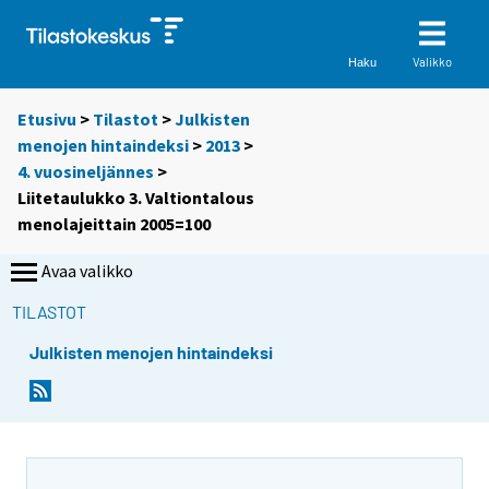
Valikko
Haku
Etusivu
>
Tilastot
>
Julkisten
menojen hintaindeksi
>
2013
>
4. vuosineljännes
>
Liitetaulukko 3. Valtiontalous
menolajeittain 2005=100
Avaa valikko
TILASTOT
Julkisten menojen hintaindeksi