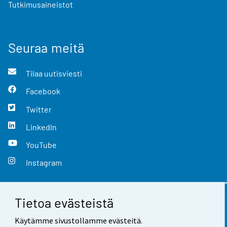
Tutkimusaineistot
Seuraa meitä
Tilaa uutisviesti
Facebook
Twitter
LinkedIn
YouTube
Instagram
Tietoa evästeistä
Yhteystiedot
Käytämme sivustollamme evästeitä.
Palaute