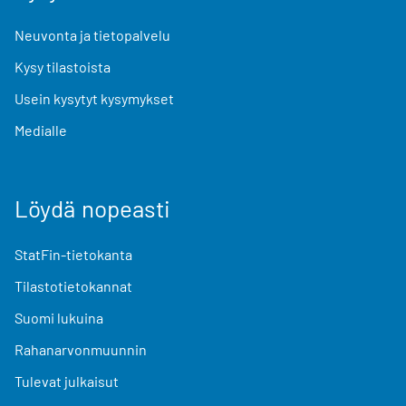
Neuvonta ja tietopalvelu
Kysy tilastoista
Usein kysytyt kysymykset
Medialle
Löydä nopeasti
StatFin-tietokanta
Tilastotietokannat
Suomi lukuina
Rahanarvonmuunnin
Tulevat julkaisut