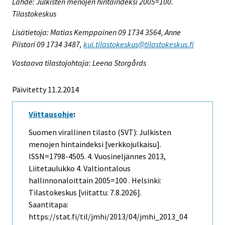
Lähde: Julkisten menojen hintaindeksi 2005=100.
Tilastokeskus
Lisätietoja: Matias Kemppainen 09 1734 3564, Anne
Piistari 09 1734 3487,
kui.tilastokeskus@tilastokeskus.fi
Vastaava tilastojohtaja: Leena Storgårds
Päivitetty 11.2.2014
Viittausohje
:
Suomen virallinen tilasto (SVT): Julkisten
menojen hintaindeksi [verkkojulkaisu].
ISSN=1798-4505.
4. Vuosineljännes
2013,
Liitetaulukko 4. Valtiontalous
hallinnonaloittain 2005=100 . Helsinki:
Tilastokeskus [viitattu: 7.8.2026].
Saantitapa:
https://stat.fi/til/jmhi/2013/04/jmhi_2013_04