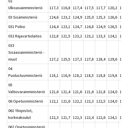
02
Ulkoasiainministeriö
117,3
116,8
117,4
117,5
117,7
120,2
119,
03 Sisäministeriö
124,6
123,2
124,9
125,0
125,3
126,6
125,
031 Poliisi
124,4
123,1
124,7
124,8
124,9
126,5
124,
032 Rajavartiolaitos
122,8
121,5
123,2
123,2
123,3
124,1
122,
033
Sisäasiainministeriö -
muut
127,2
125,5
127,3
127,8
128,4
129,6
128,
04
Puolustusministeriö
118,1
116,9
118,2
118,5
118,8
119,8
118,
05
Valtiovarainministeriö
121,6
121,4
121,6
121,6
121,8
124,0
123,
06 Opetusministeriö
122,1
121,6
122,2
122,3
122,5
124,0
123,
061 Yliopistot,
korkeakoulut
122,3
121,7
122,3
122,4
122,6
124,1
123,
062 Opetusministeriö