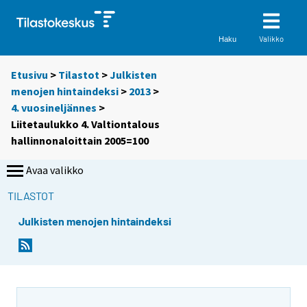
Valikko
Haku
Etusivu
>
Tilastot
>
Julkisten
menojen hintaindeksi
>
2013
>
4. vuosineljännes
>
Liitetaulukko 4. Valtiontalous
hallinnonaloittain 2005=100
Avaa valikko
TILASTOT
Julkisten menojen hintaindeksi