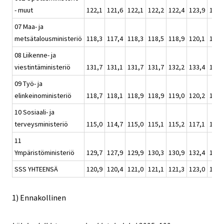
- muut
122,1
121,6
122,1
122,2
122,4
123,9
123,
07 Maa- ja
metsätalousministeriö
118,3
117,4
118,3
118,5
118,9
120,1
119,
08 Liikenne- ja
viestintäministeriö
131,7
131,1
131,7
131,7
132,2
133,4
133,
09 Työ- ja
elinkeinoministeriö
118,7
118,1
118,9
118,9
119,0
120,2
119,
10 Sosiaali- ja
terveysministeriö
115,0
114,7
115,0
115,1
115,2
117,1
116,
11
Ympäristöministeriö
129,7
127,9
129,9
130,3
130,9
132,4
130,
SSS YHTEENSÄ
120,9
120,4
121,0
121,1
121,3
123,0
122,
1) Ennakollinen