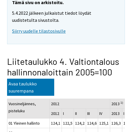
Tämä sivu on arkistoitu.
5.4.2022 jälkeen julkaistut tiedot löydät
uudistetulta sivustolta.
Siirry uudelle tilastosivulle
Liitetaulukko 4. Valtiontalous
hallinnonaloittain 2005=100
Avaa taulukko
suurempana
1)
Vuosineljännes,
2012
2013
pisteluku
2012
I
II
III
IV
2013
I
01 Yleinen hallinto
124,1
122,5
124,2
124,6
125,1
126,3
125,