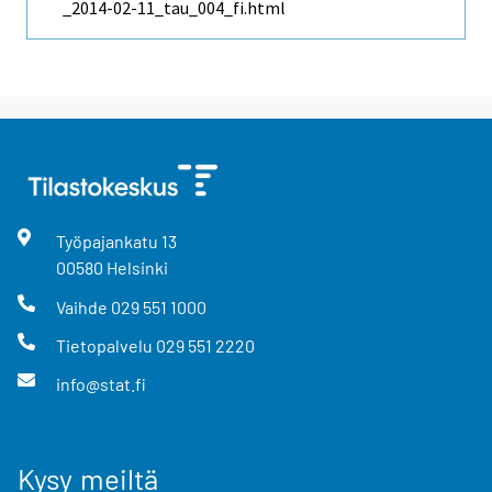
_2014-02-11_tau_004_fi.html
Työpajankatu
13
00580
Helsinki
Vaihde
029 551 1000
Tietopalvelu
029 551 2220
info@stat.fi
Kysy meiltä