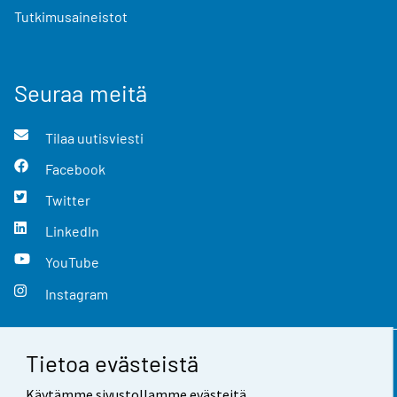
Tutkimusaineistot
Seuraa meitä
Tilaa uutisviesti
Facebook
Twitter
LinkedIn
YouTube
Instagram
Tietoa evästeistä
Yhteystiedot
Käytämme sivustollamme evästeitä.