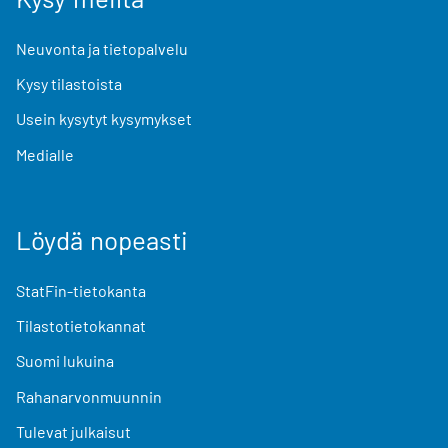
Neuvonta ja tietopalvelu
Kysy tilastoista
Usein kysytyt kysymykset
Medialle
Löydä nopeasti
StatFin-tietokanta
Tilastotietokannat
Suomi lukuina
Rahanarvonmuunnin
Tulevat julkaisut