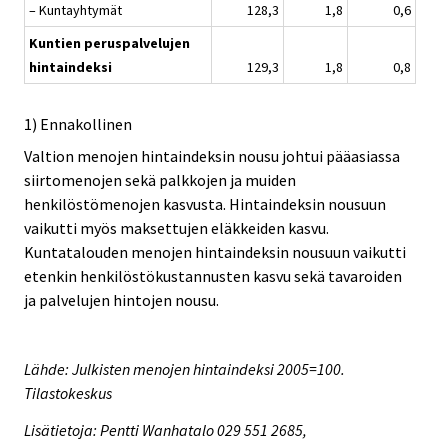
– Kuntayhtymät
128,3
1,8
0,6
Kuntien peruspalvelujen
hintaindeksi
129,3
1,8
0,8
1) Ennakollinen
Valtion menojen hintaindeksin nousu johtui pääasiassa
siirtomenojen sekä palkkojen ja muiden
henkilöstömenojen kasvusta. Hintaindeksin nousuun
vaikutti myös maksettujen eläkkeiden kasvu.
Kuntatalouden menojen hintaindeksin nousuun vaikutti
etenkin henkilöstökustannusten kasvu sekä tavaroiden
ja palvelujen hintojen nousu.
Lähde: Julkisten menojen hintaindeksi 2005=100.
Tilastokeskus
Lisätietoja: Pentti Wanhatalo 029 551 2685,