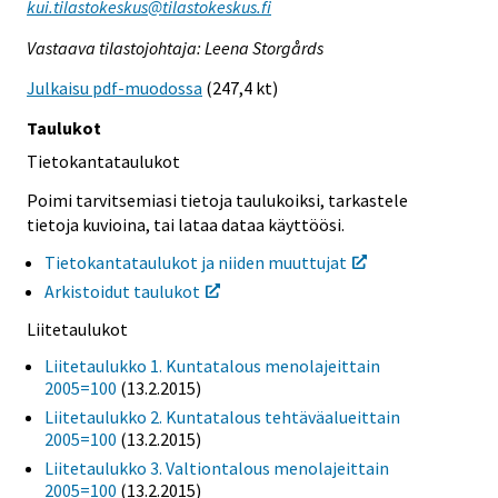
kui.tilastokeskus@tilastokeskus.fi
Vastaava tilastojohtaja: Leena Storgårds
Julkaisu pdf-muodossa
(247,4 kt)
Taulukot
Tietokantataulukot
Poimi tarvitsemiasi tietoja taulukoiksi, tarkastele
tietoja kuvioina, tai lataa dataa käyttöösi.
Tietokantataulukot ja niiden muuttujat
Arkistoidut taulukot
Liitetaulukot
Liitetaulukko 1. Kuntatalous menolajeittain
2005=100
(13.2.2015)
Liitetaulukko 2. Kuntatalous tehtäväalueittain
2005=100
(13.2.2015)
Liitetaulukko 3. Valtiontalous menolajeittain
2005=100
(13.2.2015)