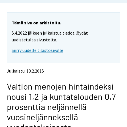
u
u
a
a
r
r
e
e
Tämä sivu on arkistoitu.
m
m
5.4.2022 jälkeen julkaistut tiedot löydät
o
o
v
v
uudistetulta sivustolta.
i
i
Siirry uudelle tilastosivulle
n
n
g
g
t
t
o
o
Julkaistu: 13.2.2015
a
a
n
n
Valtion menojen hintaindeksi
o
o
t
t
nousi 1,2 ja kuntatalouden 0,7
h
h
e
e
prosenttia neljännellä
r
r
s
s
vuosineljänneksellä
e
e
r
r