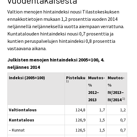
vuodentakaisesta
v
v
i
i
Valtion menojen hintaindeksi nousi Tilastokeskuksen
c
c
ennakkotietojen mukaan 1,2 prosenttia vuoden 2014
e
e
neljännellä neljänneksellä vuotta aiempaan verrattuna.
.
.
Kuntatalouden hintaindeksi nousi 0,7 prosenttia ja
kuntien peruspalvelujen hintaindeksi 0,8 prosenttia
vastaavana aikana.
Julkisten menojen hintaindeksi 2005=100, 4.
neljännes 2014
Indeksi (2005=100)
Pisteluku
Muutos-
Muutos-
1)
%
%
2012–
IV/2013–
1)
2013
IV/2014
Valtiontalous
124,8
1,7
1,2
Kuntatalous
126,9
1,5
0,7
– Kunnat
126,5
1,5
0,7