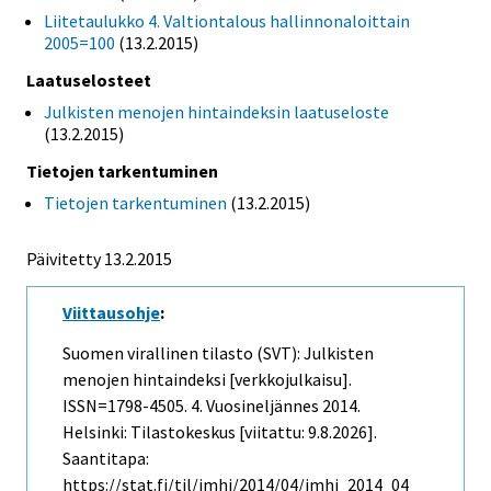
Liitetaulukko 4. Valtiontalous hallinnonaloittain
2005=100
(13.2.2015)
Laatuselosteet
Julkisten menojen hintaindeksin laatuseloste
(13.2.2015)
Tietojen tarkentuminen
Tietojen tarkentuminen
(13.2.2015)
Päivitetty 13.2.2015
Viittausohje
:
Suomen virallinen tilasto (SVT): Julkisten
menojen hintaindeksi [verkkojulkaisu].
ISSN=1798-4505.
4. Vuosineljännes
2014.
Helsinki: Tilastokeskus [viitattu: 9.8.2026].
Saantitapa:
https://stat.fi/til/jmhi/2014/04/jmhi_2014_04