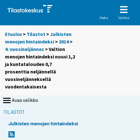
Valikko
Haku
Etusivu
>
Tilastot
>
Julkisten
menojen hintaindeksi
>
2014
>
4. vuosineljännes
> Valtion
menojen hintaindeksi nousi 1,2
ja kuntatalouden 0,7
prosenttia neljännellä
vuosineljänneksellä
vuodentakaisesta
Avaa valikko
TILASTOT
Julkisten menojen hintaindeksi
Y
Y
o
o