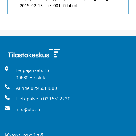
_2015-02-13_tie_001_fi.html
Työpajankatu
13
00580
Helsinki
Vaihde
029 551 1000
Tietopalvelu
029 551 2220
info@stat.fi
Kysy meiltä