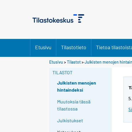
Etusivu
Tilastotieto
Tietoa tilastoist
Etusivu
>
Tilastot
>
Julkisten menojen hintai
TILASTOT
Julkisten menojen
T
hintaindeksi
5
Muutoksia tässä
tilastossa
S
Julkistukset