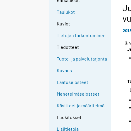
Katsaukset
Ju
Taulukot
vu
Kuviot
201
Tietojen tarkentuminen
2.
Tiedotteet
J
Tuote- ja palvelutarjonta
Kuvaus
T
Laatuselosteet
Menetelmäselosteet
Käsitteet ja määritelmät
Luokitukset
Lisätietoja