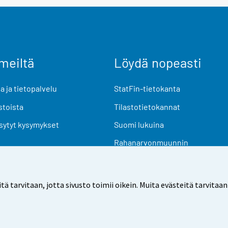
meiltä
Löydä nopeasti
 ja tietopalvelu
StatFin-tietokanta
stoista
Tilastotietokannat
sytyt kysymykset
Suomi lukuina
Rahanarvonmuunnin
Tulevat julkaisut
Tutkimusaineistot
arvitaan, jotta sivusto toimii oikein. Muita evästeitä tarvitaan
Käyttöehdot
Tietosuoja
Saavutettavuus
Tietoa sivu