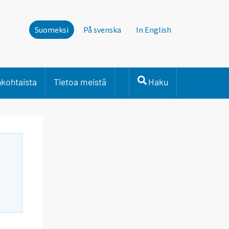
Suomeksi
På svenska
In English
nkohtaista
Tietoa meistä
Haku