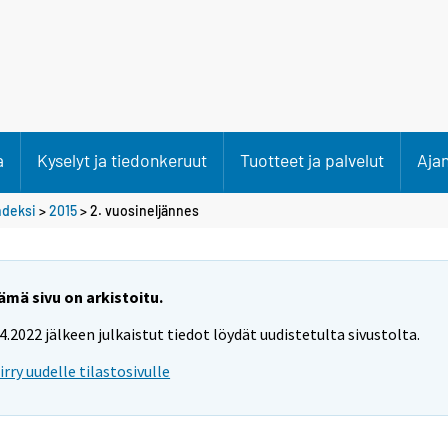
a
Kyselyt ja tiedonkeruut
Tuotteet ja palvelut
Aja
ndeksi
>
2015
>
2. vuosineljännes
ämä sivu on arkistoitu.
.4.2022 jälkeen julkaistut tiedot löydät uudistetulta sivustolta.
iirry uudelle tilastosivulle