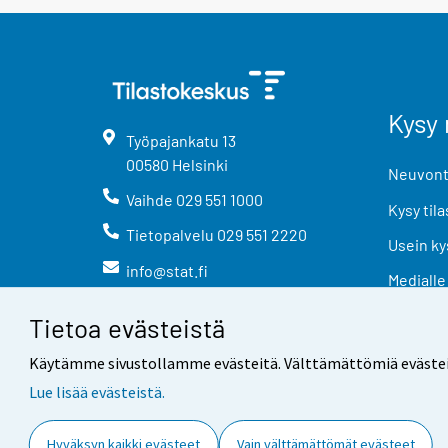
Kysy 
Työpajankatu
13
00580
Helsinki
Neuvonta
Vaihde
029 551 1000
Kysy tila
Tietopalvelu
029 551 2220
Usein ky
info@stat.fi
Medialle
Tietoa evästeistä
Käytämme sivustollamme evästeitä. Välttämättömiä evästeitä t
Lue lisää evästeistä.
Yhteystiedot
Palaute
Hyväksyn kaikki evästeet
Vain välttämättömät evästeet