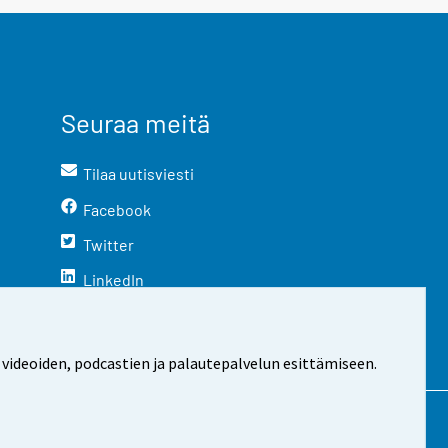
Seuraa meitä
Tilaa uutisviesti
Facebook
Twitter
LinkedIn
YouTube
Instagram
 videoiden, podcastien ja palautepalvelun esittämiseen.
stosta
Evästeasetukset