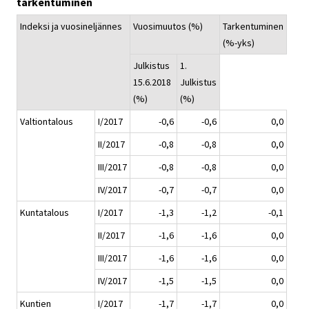
tarkentuminen
Indeksi ja vuosineljännes
Vuosimuutos (%)
Tarkentuminen
(%-yks)
Julkistus
1.
15.6.2018
Julkistus
(%)
(%)
Valtiontalous
I/2017
-0,6
-0,6
0,0
II/2017
-0,8
-0,8
0,0
III/2017
-0,8
-0,8
0,0
IV/2017
-0,7
-0,7
0,0
Kuntatalous
I/2017
-1,3
-1,2
-0,1
II/2017
-1,6
-1,6
0,0
III/2017
-1,6
-1,6
0,0
IV/2017
-1,5
-1,5
0,0
Kuntien
I/2017
-1,7
-1,7
0,0