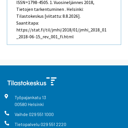
ISSN=1798-4505.
1. Vuosineljännes
2018,
Tietojen tarkentuminen . Helsinki:
Tilastokeskus [viitattu: 8.8.2026].
Saantitapa:
https://stat.fi/til/jmhi/2018/01/jmhi_2018_01
_2018-06-15_rev_001_fi.html
Työpajankatu
13
00580
Helsinki
Vaihde
029 551 1000
Tietopalvelu
029 551 2220