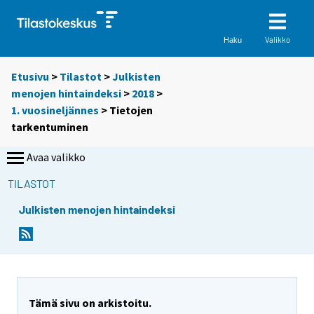
Valikko
Haku
Etusivu
>
Tilastot
>
Julkisten
menojen hintaindeksi
>
2018
>
1. vuosineljännes
> Tietojen
tarkentuminen
Avaa valikko
TILASTOT
Julkisten menojen hintaindeksi
Tämä sivu on arkistoitu.