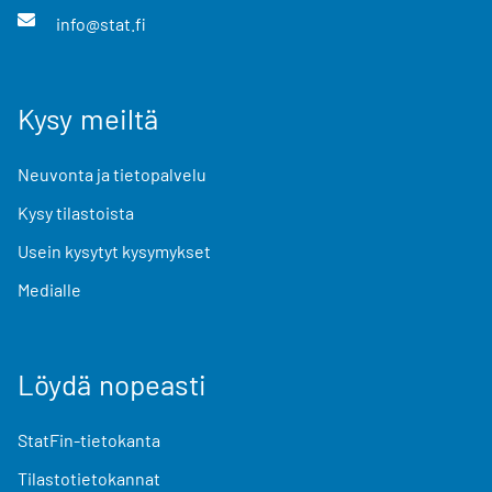
info@stat.fi
Kysy meiltä
Neuvonta ja tietopalvelu
Kysy tilastoista
Usein kysytyt kysymykset
Medialle
Löydä nopeasti
StatFin-tietokanta
Tilastotietokannat