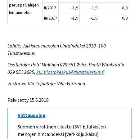
peruspalvelujen
II/2017
-1,9
-1,9
0,0
hintaindeksi
III/2017
-1,9
-1,9
0,0
Lähde: Julkisten menojen hintaindeksi 2010=100.
Tilastokeskus
Lisätietoja: Petri Mäkinen 029 551 2955, Pentti Wanhatalo
029 551 2685,
kui.tilastokeskus@tilastokeskus.fi
Vastaava tilastojohtaja: Ville Vertanen
Päivitetty 15.6.2018
Viittausohje
:
Suomen virallinen tilasto (SVT): Julkisten
menojen hintaindeksi [verkkojulkaisu].