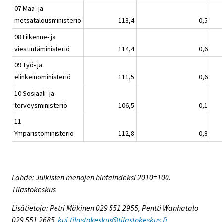
07 Maa- ja
metsätalousministeriö
113,4
0,5
08 Liikenne- ja
viestintäministeriö
114,4
0,6
09 Työ- ja
elinkeinoministeriö
111,5
0,6
10 Sosiaali- ja
terveysministeriö
106,5
0,1
11
Ympäristöministeriö
112,8
0,8
Lähde: Julkisten menojen hintaindeksi 2010=100.
Tilastokeskus
Lisätietoja: Petri Mäkinen 029 551 2955, Pentti Wanhatalo
029 551 2685,
kui.tilastokeskus@tilastokeskus.fi