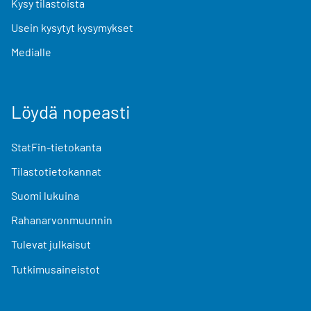
Kysy tilastoista
Usein kysytyt kysymykset
Medialle
Löydä nopeasti
StatFin-tietokanta
Tilastotietokannat
Suomi lukuina
Rahanarvonmuunnin
Tulevat julkaisut
Tutkimusaineistot