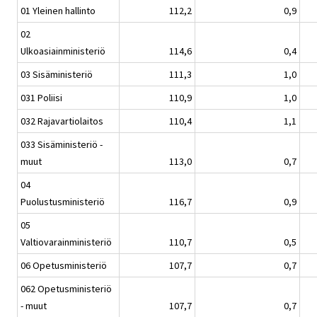
01 Yleinen hallinto
112,2
0,9
02
Ulkoasiainministeriö
114,6
0,4
03 Sisäministeriö
111,3
1,0
031 Poliisi
110,9
1,0
032 Rajavartiolaitos
110,4
1,1
033 Sisäministeriö -
muut
113,0
0,7
04
Puolustusministeriö
116,7
0,9
05
Valtiovarainministeriö
110,7
0,5
06 Opetusministeriö
107,7
0,7
062 Opetusministeriö
- muut
107,7
0,7