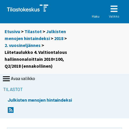
Valikko
Haku
Etusivu
>
Tilastot
>
Julkisten
menojen hintaindeksi
>
2018
>
2. vuosineljännes
>
Liitetaulukko 4. Valtiontalous
hallinnonaloittain 2010=100,
Q2/2018 (ennakollinen)
Avaa valikko
TILASTOT
Julkisten menojen hintaindeksi