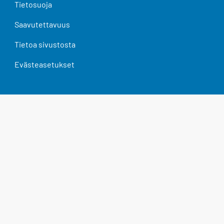
Tietosuoja
Saavutettavuus
Tietoa sivustosta
Evästeasetukset