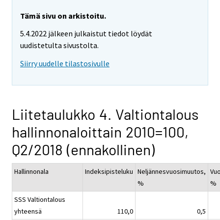
Tämä sivu on arkistoitu.
5.4.2022 jälkeen julkaistut tiedot löydät
uudistetulta sivustolta.
Siirry uudelle tilastosivulle
Liitetaulukko 4. Valtiontalous
hallinnonaloittain 2010=100,
Q2/2018 (ennakollinen)
Hallinnonala
Indeksipisteluku
Neljännesvuosimuutos,
Vu
%
%
SSS Valtiontalous
yhteensä
110,0
0,5