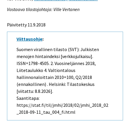
Vastaava tilastojohtaja: Ville Vertanen
Päivitetty 11.9.2018
Viittausohje
:
Suomen virallinen tilasto (SVT): Julkisten
menojen hintaindeksi [verkkojulkaisu].
ISSN=1798-4505.
2. Vuosineljännes
2018,
Liitetaulukko 4. Valtiontalous
hallinnonaloittain 2010=100, Q2/2018
(ennakollinen) . Helsinki: Tilastokeskus
[viitattu: 8.8.2026].
Saantitapa:
https://stat.fi/til/jmhi/2018/02/jmhi_2018_02
_2018-09-11_tau_004_fi.html