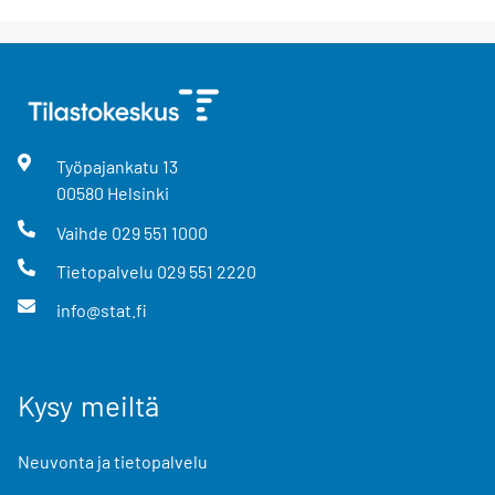
Työpajankatu
13
00580
Helsinki
Vaihde
029 551 1000
Tietopalvelu
029 551 2220
info@stat.fi
Kysy meiltä
Neuvonta ja tietopalvelu