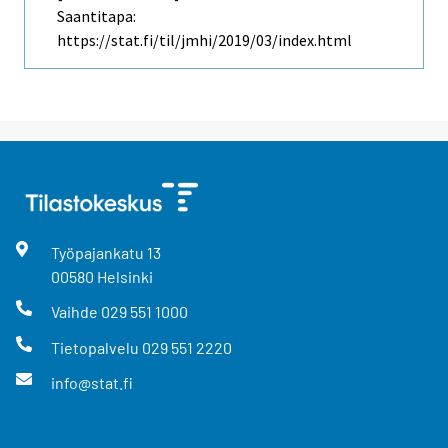
Saantitapa:
https://stat.fi/til/jmhi/2019/03/index.html
Työpajankatu
13
00580
Helsinki
Vaihde
029 551 1000
Tietopalvelu
029 551 2220
info@stat.fi