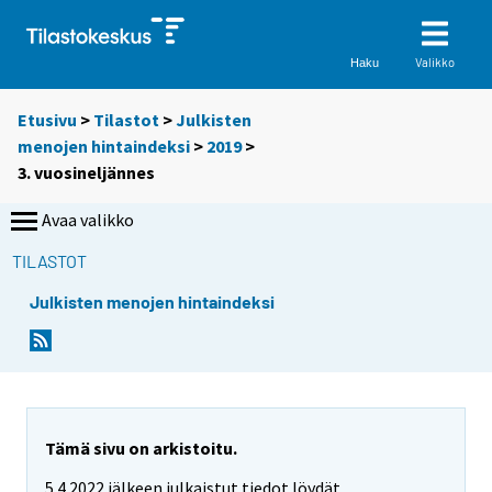
Valikko
Haku
Etusivu
>
Tilastot
>
Julkisten
menojen hintaindeksi
>
2019
>
3. vuosineljännes
Avaa valikko
TILASTOT
Julkisten menojen hintaindeksi
Tämä sivu on arkistoitu.
5.4.2022 jälkeen julkaistut tiedot löydät