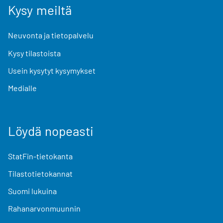
Kysy meiltä
Neuvonta ja tietopalvelu
Kysy tilastoista
Usein kysytyt kysymykset
Medialle
Löydä nopeasti
StatFin-tietokanta
Tilastotietokannat
Suomi lukuina
Rahanarvonmuunnin