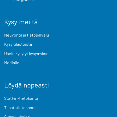
Kysy meiltä
Neuvonta ja tietopalvelu
Kysy tilastoista
Usein kysytyt kysymykset
Medialle
Löydä nopeasti
StatFin-tietokanta
Tilastotietokannat
Suomi lukuina