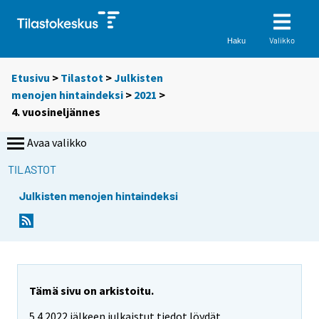
Valikko
Haku
Etusivu
>
Tilastot
>
Julkisten
menojen hintaindeksi
>
2021
>
4. vuosineljännes
Avaa valikko
TILASTOT
Julkisten menojen hintaindeksi
Tämä sivu on arkistoitu.
5.4.2022 jälkeen julkaistut tiedot löydät