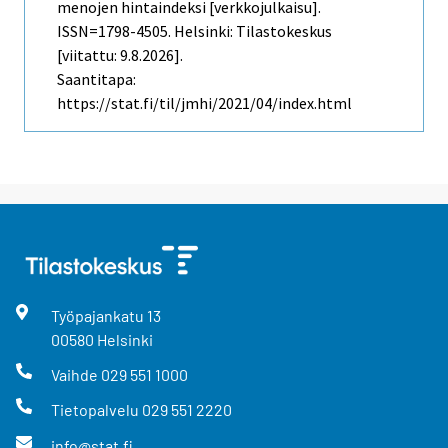
menojen hintaindeksi [verkkojulkaisu].
ISSN=1798-4505. Helsinki: Tilastokeskus
[viitattu: 9.8.2026].
Saantitapa:
https://stat.fi/til/jmhi/2021/04/index.html
Työpajankatu
13
00580
Helsinki
Vaihde
029 551 1000
Tietopalvelu
029 551 2220
info@stat.fi