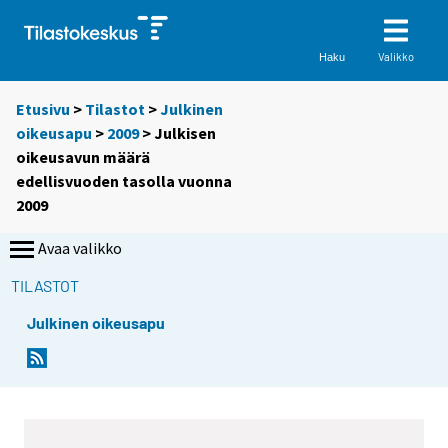
Valikko
Haku
Etusivu
>
Tilastot
>
Julkinen
oikeusapu
>
2009
> Julkisen
oikeusavun määrä
edellisvuoden tasolla vuonna
2009
Avaa valikko
TILASTOT
Julkinen oikeusapu
Y
Y
o
o
u
u
a
a
r
r