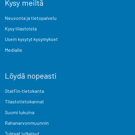
Kysy meiltä
Neuvonta ja tietopalvelu
Kysy tilastoista
Usein kysytyt kysymykset
Medialle
Löydä nopeasti
StatFin-tietokanta
Tilastotietokannat
Suomi lukuina
Rahanarvonmuunnin
Tulevat julkaisut