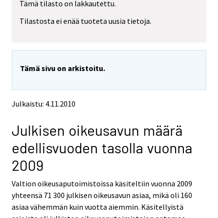
Tämä tilasto on lakkautettu.
e
e
m
m
Tilastosta ei enää tuoteta uusia tietoja.
o
o
v
v
i
i
n
n
g
g
Tämä sivu on arkistoitu.
t
t
o
o
a
a
n
n
Julkaistu: 4.11.2010
o
o
t
t
Julkisen oikeusavun määrä
h
h
e
e
edellisvuoden tasolla vuonna
r
r
s
s
2009
e
e
r
r
Valtion oikeusaputoimistoissa käsiteltiin vuonna 2009
v
v
yhteensä 71 300 julkisen oikeusavun asiaa, mikä oli 160
i
i
asiaa vähemmän kuin vuotta aiemmin. Käsitellyistä
c
c
e
e