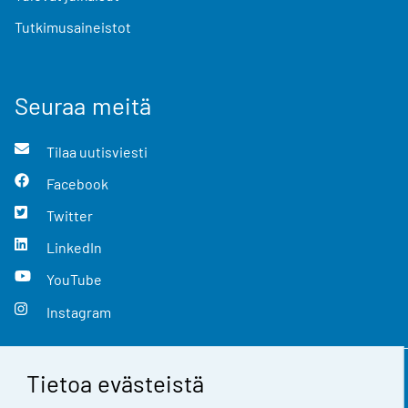
Tutkimusaineistot
Seuraa meitä
Tilaa uutisviesti
Facebook
Twitter
LinkedIn
YouTube
Instagram
Tietoa evästeistä
Yhteystiedot