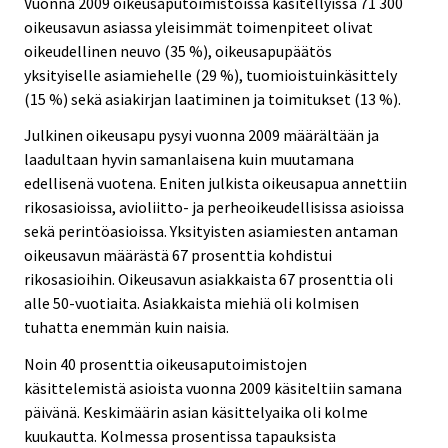
Vuonna 2009 oikeusaputoimistoissa käsitellyissä 71 300
oikeusavun asiassa yleisimmät toimenpiteet olivat
oikeudellinen neuvo (35 %), oikeusapupäätös
yksityiselle asiamiehelle (29 %), tuomioistuinkäsittely
(15 %) sekä asiakirjan laatiminen ja toimitukset (13 %).
Julkinen oikeusapu pysyi vuonna 2009 määrältään ja
laadultaan hyvin samanlaisena kuin muutamana
edellisenä vuotena. Eniten julkista oikeusapua annettiin
rikosasioissa, avioliitto- ja perheoikeudellisissa asioissa
sekä perintöasioissa. Yksityisten asiamiesten antaman
oikeusavun määrästä 67 prosenttia kohdistui
rikosasioihin. Oikeusavun asiakkaista 67 prosenttia oli
alle 50-vuotiaita. Asiakkaista miehiä oli kolmisen
tuhatta enemmän kuin naisia.
Noin 40 prosenttia oikeusaputoimistojen
käsittelemistä asioista vuonna 2009 käsiteltiin samana
päivänä. Keskimäärin asian käsittelyaika oli kolme
kuukautta. Kolmessa prosentissa tapauksista