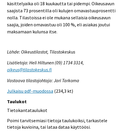
käsittelyaika oli 18 kuukautta tai pidempi. Oikeusavun
saajista 73 prosentilla oli kulujen omavastuuprosentti
nolla. Tilastoissa ei ole mukana sellaisia oikeusavun
saajia, joiden omavastuu oli 100 %, eli asiakas joutui
maksamaan kulunsa itse.
Lähde: Oikeustilastot, Tilastokeskus
Lisätietoja: Heli Hiltunen (09) 1734 3314,
oikeus@tilastokeskus.fi
Vastaava tilastojohtaja: Jari Tarkoma
Julkaisu pdf-muodossa
(234,3 kt)
Taulukot
Tietokantataulukot
Poimi tarvitsemiasi tietoja taulukoiksi, tarkastele
tietoja kuvioina, tai lataa dataa käyttöösi.