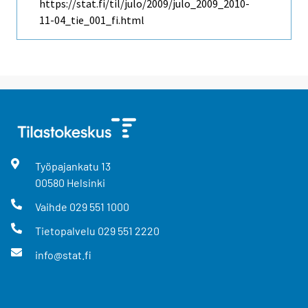
https://stat.fi/til/julo/2009/julo_2009_2010-
11-04_tie_001_fi.html
Työpajankatu
13
00580
Helsinki
Vaihde
029 551 1000
Tietopalvelu
029 551 2220
info@stat.fi