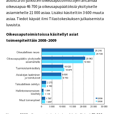
asioista oli julkisten oikeusaputoimistojen antamaa
.
.
oikeusapua 46 700 ja oikeusapupäätöksiä yksityiselle
asiamiehelle 21 000 asiaa. Lisäksi käsiteltiin 3 600 muuta
asiaa. Tiedot käyvät ilmi Tilastokeskuksen julkaisemista
luvuista.
Oikeusaputoimistoissa käsitellyt asiat
toimenpiteittäin 2008–2009