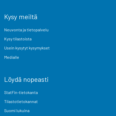
Kysy meiltä
Neuvonta ja tietopalvelu
Kysy tilastoista
Usein kysytyt kysymykset
Medialle
Löydä nopeasti
StatFin-tietokanta
Tilastotietokannat
Suomi lukuina