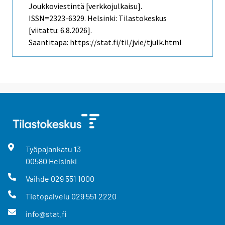
Joukkoviestintä [verkkojulkaisu].
ISSN=2323-6329. Helsinki: Tilastokeskus
[viitattu: 6.8.2026].
Saantitapa: https://stat.fi/til/jvie/tjulk.html
Työpajankatu
13
00580
Helsinki
Vaihde
029 551 1000
Tietopalvelu
029 551 2220
info@stat.fi