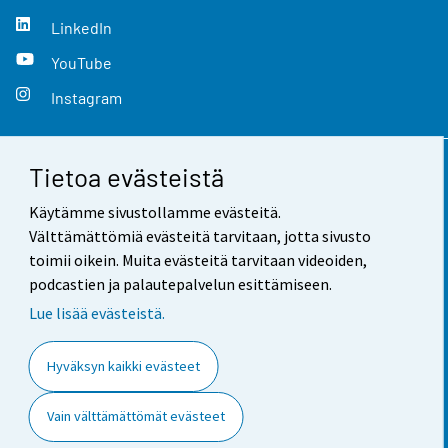
LinkedIn
YouTube
Instagram
Tietoa evästeistä
Yhteystiedot
Käytämme sivustollamme evästeitä.
Palaute
Välttämättömiä evästeitä tarvitaan, jotta sivusto
toimii oikein. Muita evästeitä tarvitaan videoiden,
Käyttöehdot
podcastien ja palautepalvelun esittämiseen.
Tietosuoja
Lue lisää evästeistä.
Saavutettavuus
Hyväksyn kaikki evästeet
Tietoa sivustosta
Vain välttämättömät evästeet
Evästeasetukset