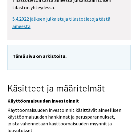
Tilastotietoa tästä aiheesta julkaistaan toisen
tilaston yhteydessä.
5.4.2022 jälkeen julkaistuja tilastotietoja tästä
aiheesta
Tämä sivu on arkistoitu.
Käsitteet ja määritelmät
Käyttöomaisuuden investoinnit
Käyttöomaisuuden investoinnit käsittävät aineellisen
käyttöomaisuuden hankinnat ja perusparannukset,
joista vähennetään käyttöomaisuuden myynnit ja
luovutukset.