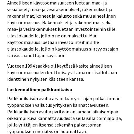
Aineelliseen käyttöomaisuuteen luetaan maa- ja
vesialueet, maa- ja vesirakennukset, rakennukset ja
rakennelmat, koneet ja kalusto sekä muu aineellinen
käyttöomaisuus. Rakennukset ja rakennelmat sekä
maa- ja vesirakennukset luetaan investointeihin sille
tilastokaudelle, jolloin ne on maksettu. Muu
käyttöomaisuus luetaan investointeihin sille
tilastokaudelle, jolloin käyttöomaisuus siirtyy ostajan
tai vastaanottajan käyttöön.
Vuoteen 1994 saakka oli käytössä käsite aineellisen
käyttöomaisuuden bruttolisäys. Tämä on sisällöltään
identtinen nykyisen käsitteen kanssa.
Laskennallinen palkkaoikaisu
Palkkaoikaisun avulla arvioidaan yrittäjän palkattoman
työpanoksen vaikutus yrityksen kannattavuuteen.
Palkkaoikaisun avulla pyritään antamaan aikaisempaa
oikeampi kuva kannattavuudesta sellaisilla toimialoilla,
joilla yrittäjien itsensä tekemän palkattoman
työpanoksen merkitys on huomattava.