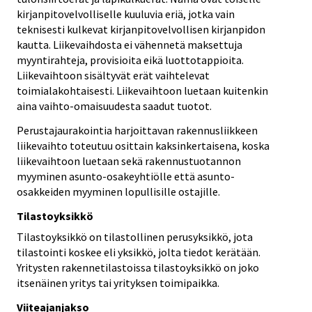
kirjanpitovelvolliselle kuuluvia eriä, jotka vain
teknisesti kulkevat kirjanpitovelvollisen kirjanpidon
kautta. Liikevaihdosta ei vähennetä maksettuja
myyntirahteja, provisioita eikä luottotappioita.
Liikevaihtoon sisältyvät erät vaihtelevat
toimialakohtaisesti. Liikevaihtoon luetaan kuitenkin
aina vaihto-omaisuudesta saadut tuotot.
Perustajaurakointia harjoittavan rakennusliikkeen
liikevaihto toteutuu osittain kaksinkertaisena, koska
liikevaihtoon luetaan sekä rakennustuotannon
myyminen asunto-osakeyhtiölle että asunto-
osakkeiden myyminen lopullisille ostajille.
Tilastoyksikkö
Tilastoyksikkö on tilastollinen perusyksikkö, jota
tilastointi koskee eli yksikkö, jolta tiedot kerätään.
Yritysten rakennetilastoissa tilastoyksikkö on joko
itsenäinen yritys tai yrityksen toimipaikka.
Viiteajanjakso