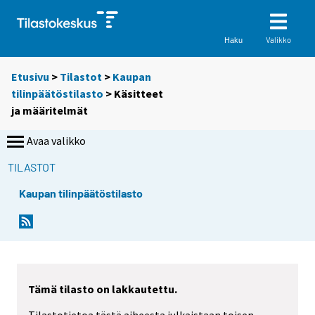
Valikko
Haku
Etusivu
>
Tilastot
>
Kaupan
tilinpäätöstilasto
> Käsitteet
ja määritelmät
Avaa valikko
TILASTOT
Kaupan tilinpäätöstilasto
Tämä tilasto on lakkautettu.