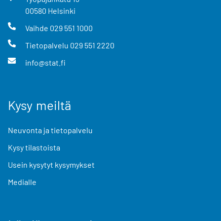
00580
Helsinki
Vaihde
029 551 1000
Tietopalvelu
029 551 2220
info@stat.fi
Kysy meiltä
Neuvonta ja tietopalvelu
Kysy tilastoista
Usein kysytyt kysymykset
Medialle