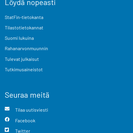
Löydä nopeasti
StatFin-tietokanta
Tilastotietokannat
Suomi lukuina
Rahanarvonmuunnin
Tulevat julkaisut
Tutkimusaineistot
Seuraa meitä
Tilaa uutisviesti
Facebook
Twitter