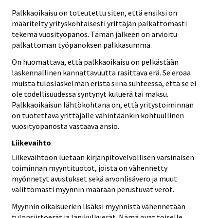
Palkkaoikaisu on toteutettu siten, että ensiksi on
määritelty yrityskohtaisesti yrittäjän palkattomasti
tekemä vuosityöpanos. Tämän jälkeen on arvioitu
palkattoman työpanoksen palkkasumma.
On huomattava, että palkkaoikaisu on pelkästään
laskennallinen kannattavuutta rasittava erä. Se eroaa
muista tuloslaskelman eristä siinä suhteessa, että se ei
ole todellisuudessa syntynyt kuluerä tai maksu.
Palkkaoikaisun lähtökohtana on, että yritystoiminnan
on tuotettava yrittäjälle vähintäänkin kohtuullinen
vuosityöpanosta vastaava ansio.
Liikevaihto
Liikevaihtoon luetaan kirjanpitovelvollisen varsinaisen
toiminnan myyntituotot, joista on vähennetty
myönnetyt avustukset sekä arvonlisävero ja muut
välittömästi myynnin määrään perustuvat verot.
Myynnin oikaisuerien lisäksi myynnistä vähennetään
tulonsiirtoerät ja läpikulkuerät. Nämä ovat toiselle