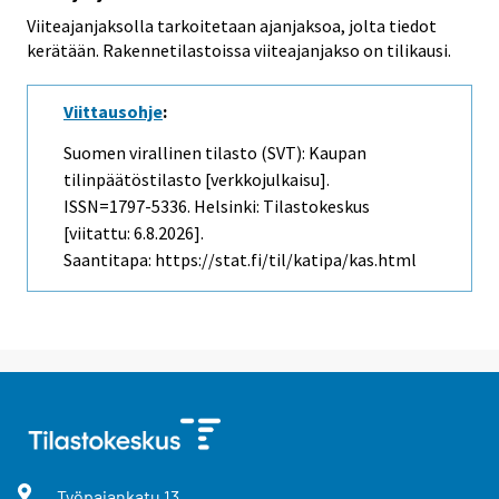
Viiteajanjaksolla tarkoitetaan ajanjaksoa, jolta tiedot
kerätään. Rakennetilastoissa viiteajanjakso on tilikausi.
Viittausohje
:
Suomen virallinen tilasto (SVT): Kaupan
tilinpäätöstilasto [verkkojulkaisu].
ISSN=1797-5336. Helsinki: Tilastokeskus
[viitattu: 6.8.2026].
Saantitapa: https://stat.fi/til/katipa/kas.html
Työpajankatu
13