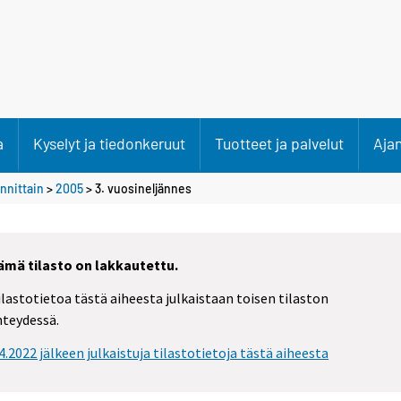
a
Kyselyt ja tiedonkeruut
Tuotteet ja palvelut
Aja
nnittain
>
2005
>
3. vuosineljännes
ämä tilasto on lakkautettu.
ilastotietoa tästä aiheesta julkaistaan toisen tilaston
hteydessä.
.4.2022 jälkeen julkaistuja tilastotietoja tästä aiheesta