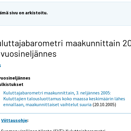
ämä sivu on arkistoitu.
luttajabarometri maakunnittain 2
 vuosineljännes
5
 vuosineljännes
ulkistukset
Kuluttajabarometri maakunnittain, 3. neljännes 2005:
Kuluttajien talousluottamus koko maassa keskimäärin lähes
ennallaan, maakunnittaiset vaihtelut suuria
(20.10.2005)
Viittausohje
:
Suomen virallinen tilasto (SVT): Kuluttajabarometri