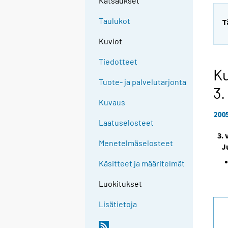
Katsaukset
Taulukot
T
Kuviot
Tiedotteet
Ku
Tuote- ja palvelutarjonta
3.
Kuvaus
200
Laatuselosteet
3.
Menetelmäselosteet
J
Käsitteet ja määritelmät
Luokitukset
Lisätietoja