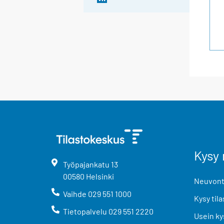
Kysy 
Työpajankatu
13
00580
Helsinki
Neuvonta
Vaihde
029 551 1000
Kysy tila
Tietopalvelu
029 551 2220
Usein ky