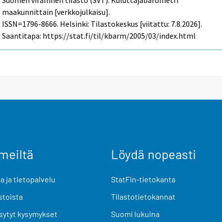
maakunnittain [verkkojulkaisu].
ISSN=1796-8666. Helsinki: Tilastokeskus [viitattu: 7.8.2026].
Saantitapa: https://stat.fi/til/kbarm/2005/03/index.html
meiltä
Löydä nopeasti
 ja tietopalvelu
StatFin-tietokanta
stoista
Tilastotietokannat
sytyt kysymykset
Suomi lukuina