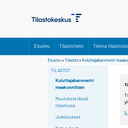
Etusivu
Tilastotieto
Tietoa tilastoist
Etusivu
>
Tilastot
>
Kuluttajabarometri maaku
TILASTOT
Kuluttajabarometri
T
maakunnittain
T
Muutoksia tässä
y
tilastossa
5
Julkistukset