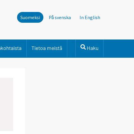
Suomeksi
På svenska
In English
nkohtaista
Tietoa meistä
Haku