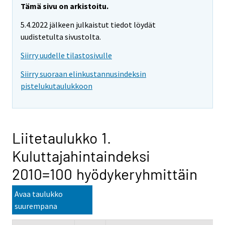
Tämä sivu on arkistoitu.
5.4.2022 jälkeen julkaistut tiedot löydät
uudistetulta sivustolta.
Siirry uudelle tilastosivulle
Siirry suoraan elinkustannusindeksin
pistelukutaulukkoon
Liitetaulukko 1.
Kuluttajahintaindeksi
2010=100 hyödykeryhmittäin
Avaa taulukko
suurempana