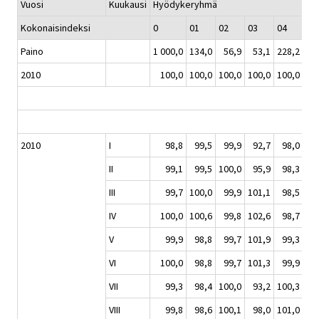
Vuosi
Kuukausi
Hyödykeryhmä
Kokonaisindeksi
0
01
02
03
04
05
Paino
1 000,0
134,0
56,9
53,1
228,2
5
2010
100,0
100,0
100,0
100,0
100,0
10
2010
I
98,8
99,5
99,9
92,7
98,0
9
II
99,1
99,5
100,0
95,9
98,3
9
III
99,7
100,0
99,9
101,1
98,5
9
IV
100,0
100,6
99,8
102,6
98,7
9
V
99,9
98,8
99,7
101,9
99,3
9
VI
100,0
98,8
99,7
101,3
99,9
9
VII
99,3
98,4
100,0
93,2
100,3
9
VIII
99,8
98,6
100,1
98,0
101,0
10