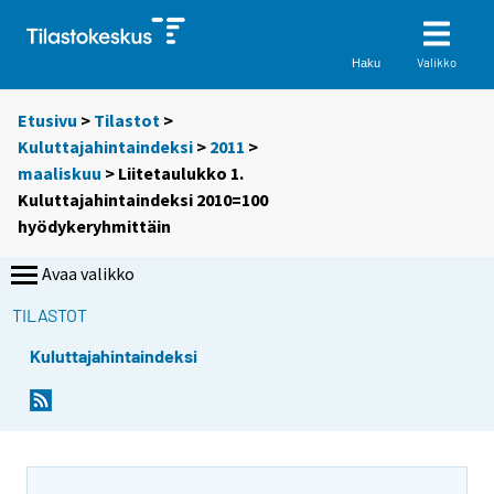
Valikko
Haku
Etusivu
>
Tilastot
>
Kuluttajahintaindeksi
>
2011
>
maaliskuu
> Liitetaulukko 1.
Kuluttajahintaindeksi 2010=100
hyödykeryhmittäin
Avaa valikko
TILASTOT
Kuluttajahintaindeksi