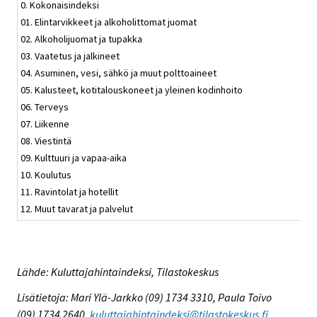
0. Kokonaisindeksi
01. Elintarvikkeet ja alkoholittomat juomat
02. Alkoholijuomat ja tupakka
03. Vaatetus ja jalkineet
04. Asuminen, vesi, sähkö ja muut polttoaineet
05. Kalusteet, kotitalouskoneet ja yleinen kodinhoito
06. Terveys
07. Liikenne
08. Viestintä
09. Kulttuuri ja vapaa-aika
10. Koulutus
11. Ravintolat ja hotellit
12. Muut tavarat ja palvelut
Lähde: Kuluttajahintaindeksi, Tilastokeskus
Lisätietoja: Mari Ylä-Jarkko (09) 1734 3310, Paula Toivo
(09) 1734 2640,
kuluttajahintaindeksi@tilastokeskus.fi