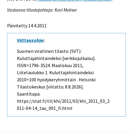
Vastaava tilastojohtaja: Kari Molnar
Päivitetty 14.4.2011
Viittausohje
:
Suomen virallinen tilasto (SVT):
Kuluttajahintaindeksi [verkkojulkaisu].
ISSN=1796-3524.
Maaliskuu
2011,
Liitetaulukko 1. Kuluttajahintaindeksi
2010=100 hyödykeryhmittäin . Helsinki:
Tilastokeskus [viitattu: 8.8.2026].
Saantitapa:
https://stat.fi/til/khi/2011/03/khi_2011_03_2
011-04-14_tau_001_fi.html