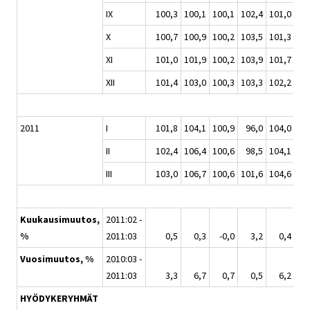
IX
100,3
100,1
100,1
102,4
101,0
10
X
100,7
100,9
100,2
103,5
101,3
10
XI
101,0
101,9
100,2
103,9
101,7
10
XII
101,4
103,0
100,3
103,3
102,2
10
2011
I
101,8
104,1
100,9
96,0
104,0
10
II
102,4
106,4
100,6
98,5
104,1
10
III
103,0
106,7
100,6
101,6
104,6
10
Kuukausimuutos,
2011:02 -
%
2011:03
0,5
0,3
-0,0
3,2
0,4
Vuosimuutos, %
2010:03 -
2011:03
3,3
6,7
0,7
0,5
6,2
HYÖDYKERYHMÄT