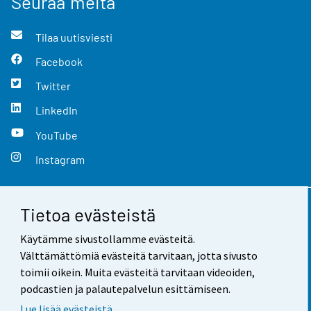
Seuraa meitä
Tilaa uutisviesti
Facebook
Twitter
LinkedIn
YouTube
Instagram
Tietoa evästeistä
Yhteystiedot
Käytämme sivustollamme evästeitä.
Palaute
Välttämättömiä evästeitä tarvitaan, jotta sivusto
toimii oikein. Muita evästeitä tarvitaan videoiden,
Käyttöehdot
podcastien ja palautepalvelun esittämiseen.
Tietosuoja
Lue lisää evästeistä.