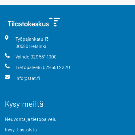
Työpajankatu
13
00580
Helsinki
Vaihde
029 551 1000
Tietopalvelu
029 551 2220
info@stat.fi
Kysy meiltä
Neuvonta ja tietopalvelu
Kysy tilastoista