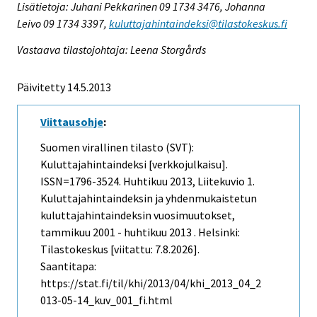
Lisätietoja: Juhani Pekkarinen 09 1734 3476, Johanna
Leivo 09 1734 3397,
kuluttajahintaindeksi@tilastokeskus.fi
Vastaava tilastojohtaja: Leena Storgårds
Päivitetty 14.5.2013
Viittausohje
:
Suomen virallinen tilasto (SVT):
Kuluttajahintaindeksi [verkkojulkaisu].
ISSN=1796-3524.
Huhtikuu
2013, Liitekuvio 1.
Kuluttajahintaindeksin ja yhdenmukaistetun
kuluttajahintaindeksin vuosimuutokset,
tammikuu 2001 - huhtikuu 2013 . Helsinki:
Tilastokeskus [viitattu: 7.8.2026].
Saantitapa:
https://stat.fi/til/khi/2013/04/khi_2013_04_2
013-05-14_kuv_001_fi.html