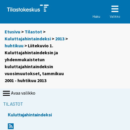
Valikko
Haku
Etusivu
>
Tilastot
>
Kuluttajahintaindeksi
>
2013
>
huhtikuu
> Liitekuvio 1.
Kuluttajahintaindeksin ja
yhdenmukaistetun
kuluttajahintaindeksin
vuosimuutokset, tammikuu
2001 - huhtikuu 2013
Avaa valikko
TILASTOT
Kuluttajahintaindeksi