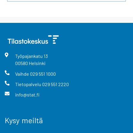
Työpajankatu
13
00580
Helsinki
Vaihde
029 551 1000
Tietopalvelu
029 551 2220
info@stat.fi
Kysy meiltä