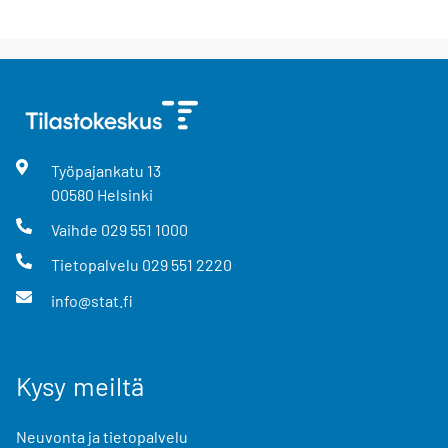
Työpajankatu
13
00580
Helsinki
Vaihde
029 551 1000
Tietopalvelu
029 551 2220
info@stat.fi
Kysy meiltä
Neuvonta ja tietopalvelu