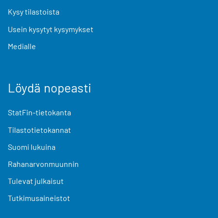
Kysy tilastoista
Usein kysytyt kysymykset
Medialle
Löydä nopeasti
StatFin-tietokanta
Tilastotietokannat
Suomi lukuina
Rahanarvonmuunnin
Tulevat julkaisut
Tutkimusaineistot