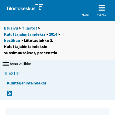
Valikko
Haku
Etusivu
>
Tilastot
>
Kuluttajahintaindeksi
>
2014
>
kesäkuu
> Liitetaulukko 3.
Kuluttajahintaindeksin
vuosimuutokset, prosenttia
Avaa valikko
TILASTOT
Kuluttajahintaindeksi