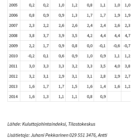
2005
0,2
0,2
1,0
1,2
0,8
1,1
1,0
1,0
2006
0,8
0,9
0,9
1,3
1,7
1,7
1,9
1,9
2007
2,3
2,2
2,6
2,6
2,4
2,4
2,6
2,3
2008
3,8
3,7
3,9
3,5
4,2
4,4
4,4
4,7
2009
2,2
1,7
0,9
0,8
0,0
-0,1
-0,6
-0,7
2010
-0,2
0,1
0,6
0,9
1,0
0,9
1,1
1,2
2011
3,0
3,3
3,3
3,2
3,3
3,5
4,0
3,8
2012
3,2
3,1
2,9
3,1
3,1
2,8
2,9
2,7
2013
1,6
1,7
1,7
1,5
1,6
1,4
1,6
1,2
2014
1,6
1,3
1,1
1,1
0,8
0,9
Lähde: Kuluttajahintaindeksi, Tilastokeskus
Lisätietoja: Juhani Pekkarinen 029 551 3476, Antti