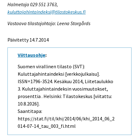
Halmetoja 029 551 3763,
kuluttajahintaindeksi@tilastokeskus.fi
Vastaava tilastojohtaja: Leena Storgårds
Päivitetty 14.7.2014
Viittausohje
:
Suomen virallinen tilasto (SVT):
Kuluttajahintaindeksi [verkkojulkaisu].
ISSN=1796-3524.
Kesäkuu
2014, Liitetaulukko
3. Kuluttajahintaindeksin vuosimuutokset,
prosenttia . Helsinki: Tilastokeskus [viitattu:
10.8.2026].
Saantitapa:
https://stat.fi/til/khi/2014/06/khi_2014_06_2
014-07-14_tau_003_fi.html