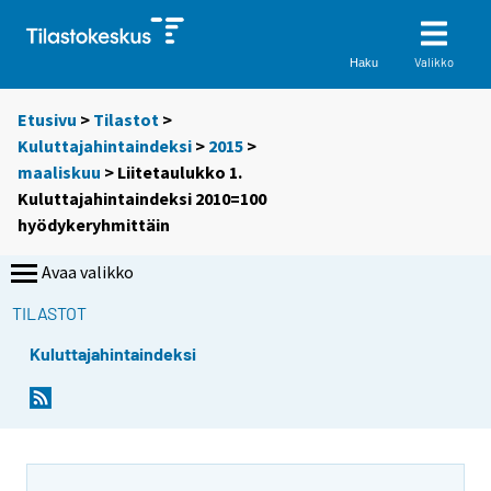
Valikko
Haku
Etusivu
>
Tilastot
>
Kuluttajahintaindeksi
>
2015
>
maaliskuu
> Liitetaulukko 1.
Kuluttajahintaindeksi 2010=100
hyödykeryhmittäin
Avaa valikko
TILASTOT
Kuluttajahintaindeksi