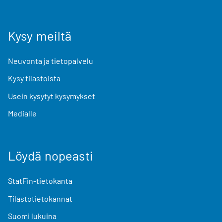
Kysy meiltä
Neuvonta ja tietopalvelu
Kysy tilastoista
Usein kysytyt kysymykset
Medialle
Löydä nopeasti
StatFin-tietokanta
Tilastotietokannat
Suomi lukuina