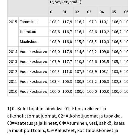
Hyödykeryhmä 1)
0
01
02
03
04
05
06
2015
Tammikuu
108,3
117,9
116,2
97,3
110,1
106,0
108,3
Helmikuu
108,6
116,7
116,1
98,6
110,2
106,2
108,4
Maaliskuu
108,9
116,8
115,9
105,5
110,3
106,6
108,6
2014
Vuosikeskiarvo
109,0
117,9
114,6
102,2
109,8
106,0
106,0
2013
Vuosikeskiarvo
107,9
117,7
110,3
102,6
108,5
105,4
102,9
2012
Vuosikeskiarvo
106,3
111,8
107,9
103,9
108,1
103,9
101,1
2011
Vuosikeskiarvo
103,4
106,3
100,8
101,2
106,3
102,3
100,7
2010
Vuosikeskiarvo
100,0
100,0
100,0
100,0
100,0
100,0
100,0
1) 0=Kuluttajahintaindeksi, 01=Elintarvikkeet ja
alkoholittomat juomat, 02=Alkoholijuomat ja tupakka,
03=Vaatetus ja jalkineet, 04=Asuminen, vesi, sähkö, kaasu
ja muut polttoain., 05=Kalusteet, kotitalouskoneet ja