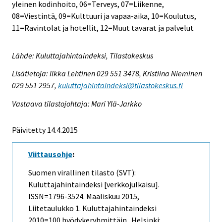
yleinen kodinhoito, 06=Terveys, 07=Liikenne,
08=Viestintä, 09=Kulttuuri ja vapaa-aika, 10=Koulutus,
11=Ravintolat ja hotellit, 12=Muut tavarat ja palvelut
Lähde: Kuluttajahintaindeksi, Tilastokeskus
Lisätietoja: Ilkka Lehtinen 029 551 3478, Kristiina Nieminen
029 551 2957,
kuluttajahintaindeksi@tilastokeskus.fi
Vastaava tilastojohtaja: Mari Ylä-Jarkko
Päivitetty 14.4.2015
Viittausohje
:
Suomen virallinen tilasto (SVT):
Kuluttajahintaindeksi [verkkojulkaisu].
ISSN=1796-3524.
Maaliskuu
2015,
Liitetaulukko 1. Kuluttajahintaindeksi
2010=100 hyödykeryhmittäin . Helsinki: