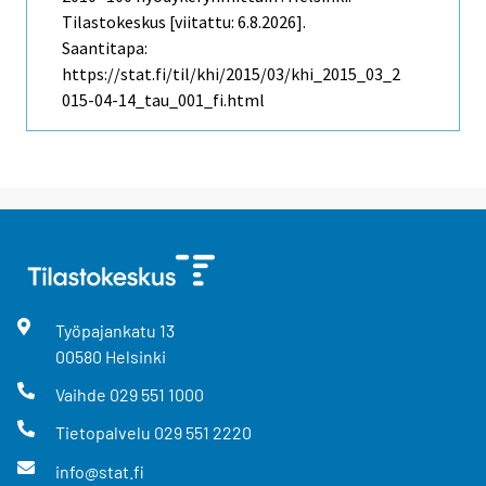
Tilastokeskus [viitattu: 6.8.2026].
Saantitapa:
https://stat.fi/til/khi/2015/03/khi_2015_03_2
015-04-14_tau_001_fi.html
Työpajankatu
13
00580
Helsinki
Vaihde
029 551 1000
Tietopalvelu
029 551 2220
info@stat.fi