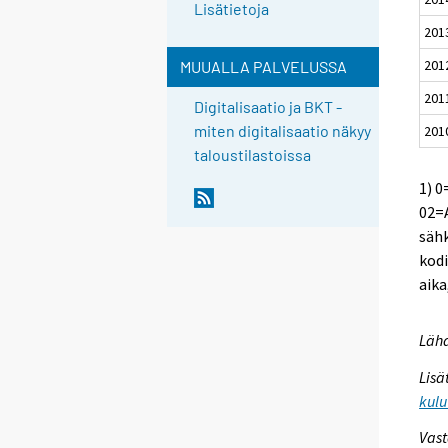
Lisätietoja
201
201
MUUALLA PALVELUSSA
201
Digitalisaatio ja BKT -
miten digitalisaatio näkyy
201
taloustilastoissa
1) 0
02=A
sähk
kodi
aika
Lähd
Lisä
kulu
Vast