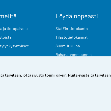
meiltä
Löydä nopeasti
 ja tietopalvelu
StatFin-tietokanta
stoista
Tilastotietokannat
sytyt kysymykset
Suomi lukuina
Rahanarvonmuunnin
Tulevat julkaisut
Tutkimusaineistot
arvitaan, jotta sivusto toimii oikein. Muita evästeitä tarvitaan
Käyttöehdot
Tietosuoja
Saavutettavuus
Tietoa sivu