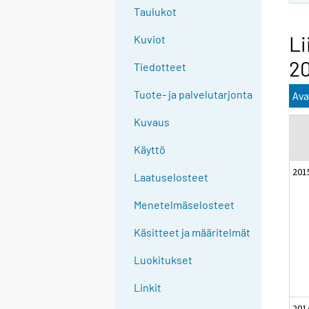
Taulukot
Li
Kuviot
20
Tiedotteet
Tuote- ja palvelutarjonta
Ava
Kuvaus
Käyttö
201
Laatuselosteet
Menetelmäselosteet
Käsitteet ja määritelmät
Luokitukset
Linkit
201