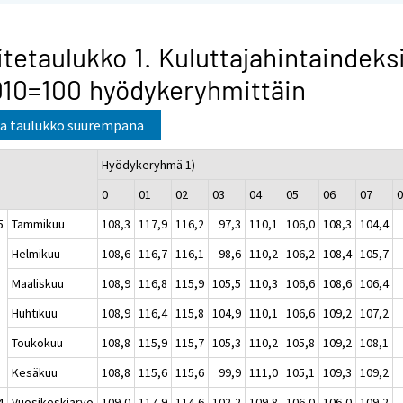
itetaulukko 1. Kuluttajahintaindeks
10=100 hyödykeryhmittäin
a taulukko suurempana
Hyödykeryhmä 1)
0
01
02
03
04
05
06
07
5
Tammikuu
108,3
117,9
116,2
97,3
110,1
106,0
108,3
104,4
Helmikuu
108,6
116,7
116,1
98,6
110,2
106,2
108,4
105,7
Maaliskuu
108,9
116,8
115,9
105,5
110,3
106,6
108,6
106,4
Huhtikuu
108,9
116,4
115,8
104,9
110,1
106,6
109,2
107,2
Toukokuu
108,8
115,9
115,7
105,3
110,2
105,8
109,2
108,1
Kesäkuu
108,8
115,6
115,6
99,9
111,0
105,1
109,3
109,2
4
Vuosikeskiarvo
109,0
117,9
114,6
102,2
109,8
106,0
106,0
109,2