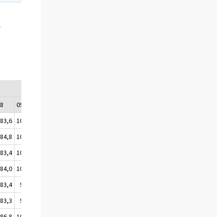
i
08
09
10
11
12
83,6
101,1
112,3
114,5
110,7
84,8
101,5
112,3
115,1
111,2
83,4
100,8
112,3
115,1
110,9
84,0
100,5
112,5
115,1
110,7
83,4
99,6
112,5
115,0
110,7
83,3
99,9
112,5
115,4
110,3
86,8
101,5
114,2
113,8
110,7