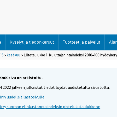
a
Kyselyt ja tiedonkeruut
Tuotteet ja palvelut
Aja
15
>
kesäkuu
> Liitetaulukko 1. Kuluttajahintaindeksi 2010=100 hyödyker
ämä sivu on arkistoitu.
.4.2022 jälkeen julkaistut tiedot löydät uudistetulta sivustolta.
iirry uudelle tilastosivulle
iirry suoraan elinkustannusindeksin pistelukutaulukkoon