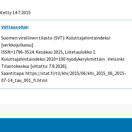
itetty 14.7.2015
Viittausohje
:
Suomen virallinen tilasto (SVT): Kuluttajahintaindeksi
[verkkojulkaisu].
ISSN=1796-3524.
Kesäkuu
2015, Liitetaulukko 1.
Kuluttajahintaindeksi 2010=100 hyödykeryhmittäin . Helsinki:
Tilastokeskus [viitattu: 7.8.2026].
Saantitapa: https://stat.fi/til/khi/2015/06/khi_2015_06_2015-
07-14_tau_001_fi.html