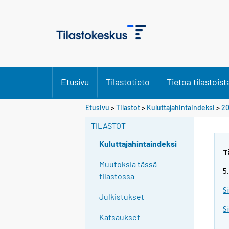
Etusivu
Tilastotieto
Tietoa tilastoist
Etusivu
>
Tilastot
>
Kuluttajahintaindeksi
>
20
TILASTOT
Kuluttajahintaindeksi
T
Muutoksia tässä
5
tilastossa
S
Julkistukset
S
Katsaukset