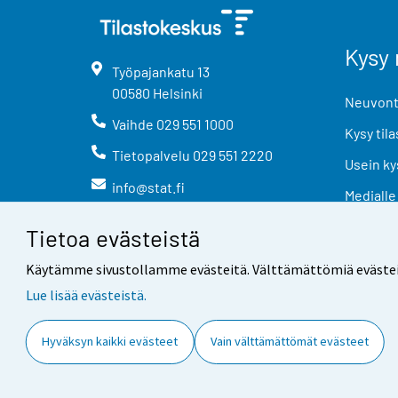
Kysy 
Työpajankatu
13
00580
Helsinki
Neuvonta
Vaihde
029 551 1000
Kysy tila
Tietopalvelu
029 551 2220
Usein ky
info@stat.fi
Medialle
Tietoa evästeistä
Käytämme sivustollamme evästeitä. Välttämättömiä evästeitä t
Lue lisää evästeistä.
Yhteystiedot
Palaute
Hyväksyn kaikki evästeet
Vain välttämättömät evästeet