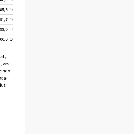
85,6
100,8
107,9
111,1
108,1
91,7
100,2
105,0
106,4
107,8
98,0
99,7
103,2
102,5
103,6
00,0
100,0
100,0
100,0
100,0
at,
 vesi,
einen
paa-
lut
,