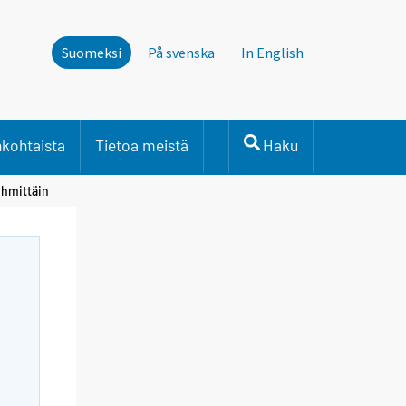
Suomeksi
På svenska
In English
nkohtaista
Tietoa meistä
Haku
yhmittäin