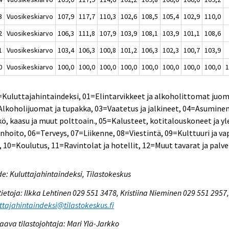
3
Vuosikeskiarvo
107,9
117,7
110,3
102,6
108,5
105,4
102,9
110,0
2
Vuosikeskiarvo
106,3
111,8
107,9
103,9
108,1
103,9
101,1
108,6
1
Vuosikeskiarvo
103,4
106,3
100,8
101,2
106,3
102,3
100,7
103,9
0
Vuosikeskiarvo
100,0
100,0
100,0
100,0
100,0
100,0
100,0
100,0
1
=Kuluttajahintaindeksi, 01=Elintarvikkeet ja alkoholittomat juom
lkoholijuomat ja tupakka, 03=Vaatetus ja jalkineet, 04=Asuminen,
ö, kaasu ja muut polttoain., 05=Kalusteet, kotitalouskoneet ja yl
nhoito, 06=Terveys, 07=Liikenne, 08=Viestintä, 09=Kulttuuri ja va
, 10=Koulutus, 11=Ravintolat ja hotellit, 12=Muut tavarat ja palve
e: Kuluttajahintaindeksi, Tilastokeskus
tietoja: Ilkka Lehtinen 029 551 3478, Kristiina Nieminen 029 551 2957
ttajahintaindeksi@tilastokeskus.fi
aava tilastojohtaja: Mari Ylä-Jarkko