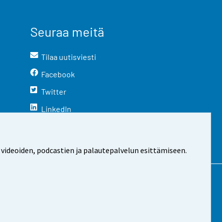
Seuraa meitä
Tilaa uutisviesti
Facebook
Twitter
LinkedIn
YouTube
Instagram
 videoiden, podcastien ja palautepalvelun esittämiseen.
stosta
Evästeasetukset