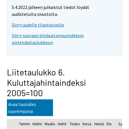
5.4.2022 jälkeen julkaistut tiedot löydät
uudistetulta sivustolta.
Siirry uudelle tilastosivulle
Siirry suoraan elinkustannusindeksin
pistelukutaulukkoon
Liitetaulukko 6.
Kuluttajahintaindeksi
2005=100
Avaa taulukko
suurempana
Tammi
Helmi
Maalis
Huhti
Touko
Kesä
Heinä
Elo
Syys