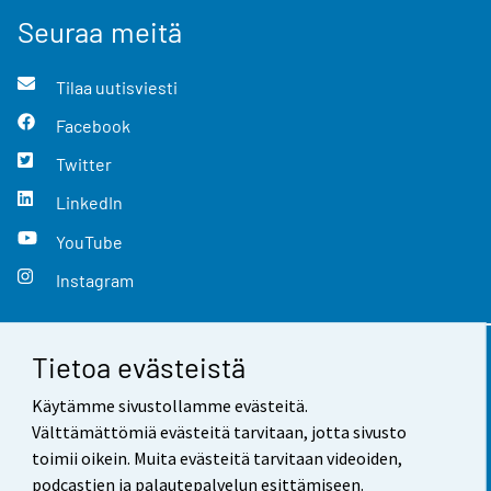
Seuraa meitä
Tilaa uutisviesti
Facebook
Twitter
LinkedIn
YouTube
Instagram
Tietoa evästeistä
Yhteystiedot
Käytämme sivustollamme evästeitä.
Palaute
Välttämättömiä evästeitä tarvitaan, jotta sivusto
toimii oikein. Muita evästeitä tarvitaan videoiden,
Käyttöehdot
podcastien ja palautepalvelun esittämiseen.