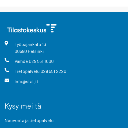
Työpajankatu
13
00580
Helsinki
Vaihde
029 551 1000
Tietopalvelu
029 551 2220
info@stat.fi
Kysy meiltä
Neuvonta ja tietopalvelu