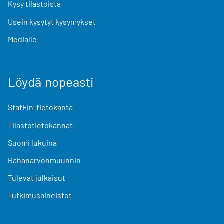
Kysy tilastoista
Usein kysytyt kysymykset
Medialle
Löydä nopeasti
StatFin-tietokanta
Tilastotietokannat
Suomi lukuina
Rahanarvonmuunnin
Tulevat julkaisut
Tutkimusaineistot