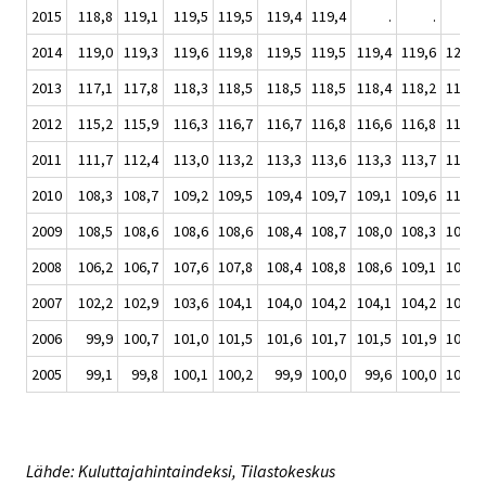
2015
118,8
119,1
119,5
119,5
119,4
119,4
.
.
.
2014
119,0
119,3
119,6
119,8
119,5
119,5
119,4
119,6
120,2
2013
117,1
117,8
118,3
118,5
118,5
118,5
118,4
118,2
118,7
2012
115,2
115,9
116,3
116,7
116,7
116,8
116,6
116,8
117,3
2011
111,7
112,4
113,0
113,2
113,3
113,6
113,3
113,7
114,2
2010
108,3
108,7
109,2
109,5
109,4
109,7
109,1
109,6
110,0
2009
108,5
108,6
108,6
108,6
108,4
108,7
108,0
108,3
108,5
2008
106,2
106,7
107,6
107,8
108,4
108,8
108,6
109,1
109,6
2007
102,2
102,9
103,6
104,1
104,0
104,2
104,1
104,2
104,7
2006
99,9
100,7
101,0
101,5
101,6
101,7
101,5
101,9
102,0
2005
99,1
99,8
100,1
100,2
99,9
100,0
99,6
100,0
100,5
Lähde: Kuluttajahintaindeksi, Tilastokeskus