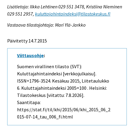
Lisätietoja: Ilkka Lehtinen 029 551 3478, Kristiina Nieminen
029 551 2957,
kuluttajahintaindeksi@tilastokeskus.fi
Vastaava tilastojohtaja: Mari Ylä-Jarkko
Päivitetty 14.7.2015
Viittausohje
:
Suomen virallinen tilasto (SVT):
Kuluttajahintaindeksi [verkkojulkaisu].
ISSN=1796-3524.
Kesäkuu
2015, Liitetaulukko
6. Kuluttajahintaindeksi 2005=100 . Helsinki:
Tilastokeskus [viitattu: 7.8.2026].
Saantitapa:
https://stat.fi/til/khi/2015/06/khi_2015_06_2
015-07-14_tau_006_fi.html