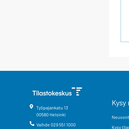
Kysy 
Työpajankatu
13
00580
Helsinki
Neuvonta
Vaihde
029 551 1000
Kysy tila