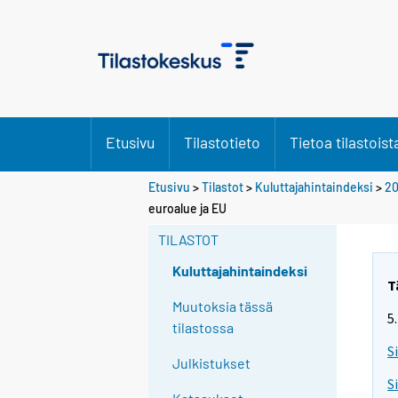
Etusivu
Tilastotieto
Tietoa tilastoist
Etusivu
>
Tilastot
>
Kuluttajahintaindeksi
>
20
euroalue ja EU
TILASTOT
Kuluttajahintaindeksi
T
Muutoksia tässä
5
tilastossa
S
Julkistukset
S