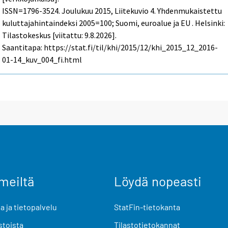
ISSN=1796-3524.
Joulukuu
2015, Liitekuvio 4. Yhdenmukaistettu
kuluttajahintaindeksi 2005=100; Suomi, euroalue ja EU . Helsinki:
Tilastokeskus [viitattu: 9.8.2026].
Saantitapa: https://stat.fi/til/khi/2015/12/khi_2015_12_2016-
01-14_kuv_004_fi.html
meiltä
Löydä nopeasti
 ja tietopalvelu
StatFin-tietokanta
stoista
Tilastotietokannat