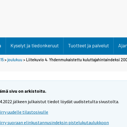
a
Kyselyt ja tiedonkeruut
Tuotteet ja palvelut
Aja
15
>
joulukuu
> Liitekuvio 4. Yhdenmukaistettu kuluttajahintaindeksi 20
ämä sivu on arkistoitu.
.4.2022 jälkeen julkaistut tiedot löydät uudistetulta sivustolta.
iirry uudelle tilastosivulle
iirry suoraan elinkustannusindeksin pistelukutaulukkoon