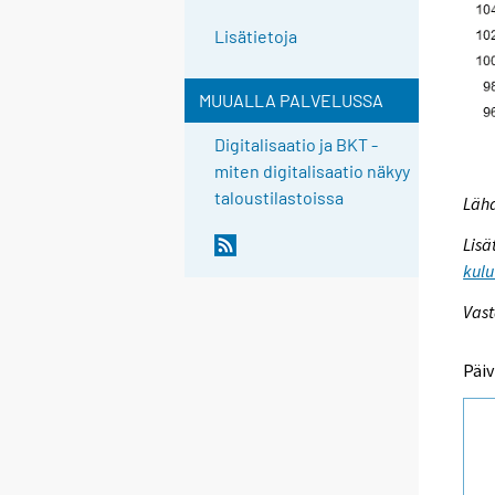
Lisätietoja
MUUALLA PALVELUSSA
Digitalisaatio ja BKT -
miten digitalisaatio näkyy
taloustilastoissa
Lähd
Lisä
kulu
Vast
Päiv