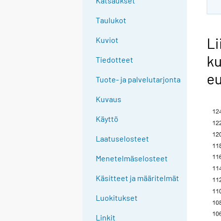
Katsaukset
Taulukot
Li
Kuviot
ku
Tiedotteet
eu
Tuote- ja palvelutarjonta
Kuvaus
Käyttö
Laatuselosteet
Menetelmäselosteet
Käsitteet ja määritelmät
Luokitukset
Linkit