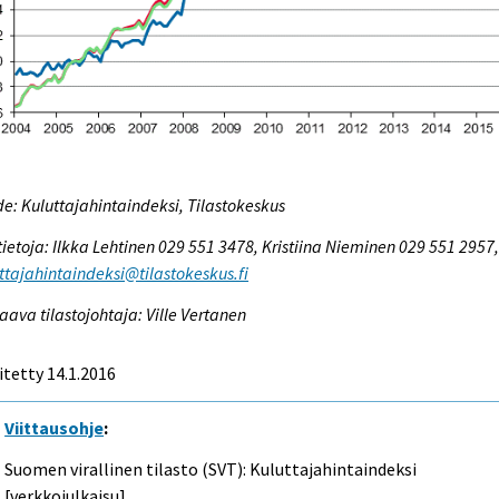
e: Kuluttajahintaindeksi, Tilastokeskus
tietoja: Ilkka Lehtinen 029 551 3478, Kristiina Nieminen 029 551 2957
ttajahintaindeksi@tilastokeskus.fi
aava tilastojohtaja: Ville Vertanen
itetty 14.1.2016
Viittausohje
:
Suomen virallinen tilasto (SVT): Kuluttajahintaindeksi
[verkkojulkaisu].