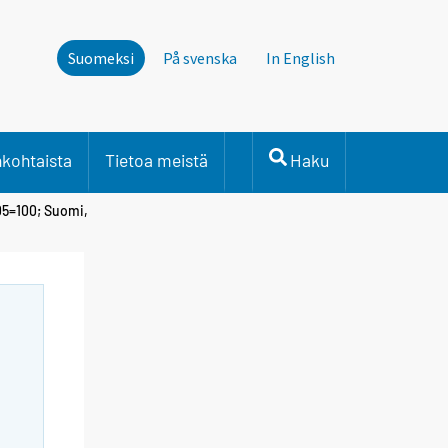
Suomeksi
På svenska
In English
nkohtaista
Tietoa meistä
Haku
05=100; Suomi,