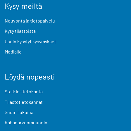
Kysy meiltä
Neuvonta ja tietopalvelu
Kysy tilastoista
Usein kysytyt kysymykset
Medialle
Löydä nopeasti
StatFin-tietokanta
Tilastotietokannat
Suomi lukuina
Rahanarvonmuunnin