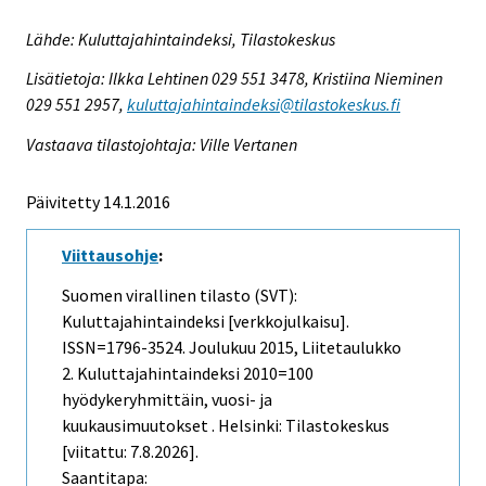
Lähde: Kuluttajahintaindeksi, Tilastokeskus
Lisätietoja: Ilkka Lehtinen 029 551 3478, Kristiina Nieminen
029 551 2957,
kuluttajahintaindeksi@tilastokeskus.fi
Vastaava tilastojohtaja: Ville Vertanen
Päivitetty 14.1.2016
Viittausohje
:
Suomen virallinen tilasto (SVT):
Kuluttajahintaindeksi [verkkojulkaisu].
ISSN=1796-3524.
Joulukuu
2015, Liitetaulukko
2. Kuluttajahintaindeksi 2010=100
hyödykeryhmittäin, vuosi- ja
kuukausimuutokset . Helsinki: Tilastokeskus
[viitattu: 7.8.2026].
Saantitapa: