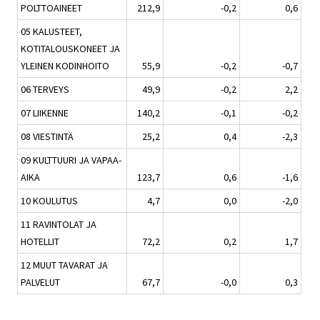
POLTTOAINEET
212,9
-0,2
0,6
05 KALUSTEET,
KOTITALOUSKONEET JA
YLEINEN KODINHOITO
55,9
-0,2
-0,7
06 TERVEYS
49,9
-0,2
2,2
07 LIIKENNE
140,2
-0,1
-0,2
08 VIESTINTÄ
25,2
0,4
-2,3
09 KULTTUURI JA VAPAA-
AIKA
123,7
0,6
-1,6
10 KOULUTUS
4,7
0,0
-2,0
11 RAVINTOLAT JA
HOTELLIT
72,2
0,2
1,7
12 MUUT TAVARAT JA
PALVELUT
67,7
-0,0
0,3