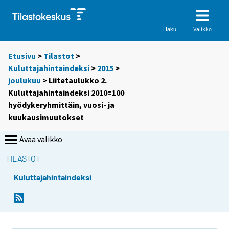
Valikko
Haku
Etusivu
>
Tilastot
>
Kuluttajahintaindeksi
>
2015
>
joulukuu
> Liitetaulukko 2.
Kuluttajahintaindeksi 2010=100
hyödykeryhmittäin, vuosi- ja
kuukausimuutokset
Avaa valikko
TILASTOT
Kuluttajahintaindeksi