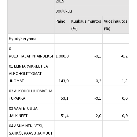
2015
Joulukuu
Paino
Kuukausimuutos
Vuosimuutos
(%)
(%)
Hyödykeryhmä
0
KULUTTAJAHINTAINDEKSI
1.000,0
-0,1
-0,2
01 ELINTARVIKKEET JA
ALKOHOLITTOMAT
JUOMAT
143,0
-0,2
-1,8
02 ALKOHOLIJUOMAT JA
TUPAKKA
53,1
-0,1
0,6
03 VAATETUS JA
JALKINEET
51,4
-2,0
-0,9
04 ASUMINEN, VESI,
SÄHKÖ, KAASU JA MUUT