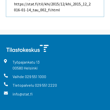
https://stat.fi/til/khi/2015/12/khi_2015_12_2
016-01-14_tau_002_fi.html
Työpajankatu
13
00580
Helsinki
Vaihde
029 551 1000
Tietopalvelu
029 551 2220
info@stat.fi