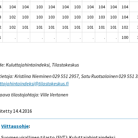
4
104
104
103
104
104
103
104
104
104
104
3
102
103
103
103
103
103
103
103
103
104
2
102
101
101
101
101
101
101
101
101
102
1
.
.
.
.
.
.
.
.
.
100
e: Kuluttajahintaindeksi, Tilastokeskus
tietoja: Kristiina Nieminen 029 551 2957, Satu Ruotsalainen 029 551 
ttajahintaindeksi@tilastokeskus.fi
aava tilastojohtaja: Ville Vertanen
itetty 14.4.2016
Viittausohje
:
Suomen virallinen tilasto (SVT): Kuluttajahintaindeksi