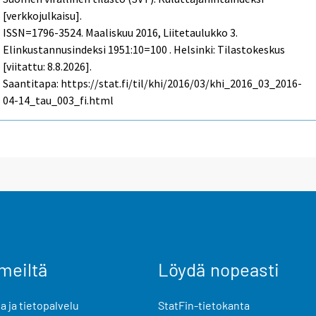
[verkkojulkaisu].
ISSN=1796-3524.
Maaliskuu
2016, Liitetaulukko 3.
Elinkustannusindeksi 1951:10=100 . Helsinki: Tilastokeskus
[viitattu: 8.8.2026].
Saantitapa: https://stat.fi/til/khi/2016/03/khi_2016_03_2016-
04-14_tau_003_fi.html
meiltä
Löydä nopeasti
 ja tietopalvelu
StatFin-tietokanta