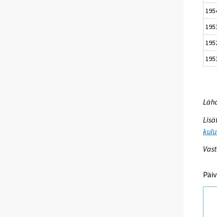
195
195
195
195
Lähd
Lisä
kulu
Vast
Päiv