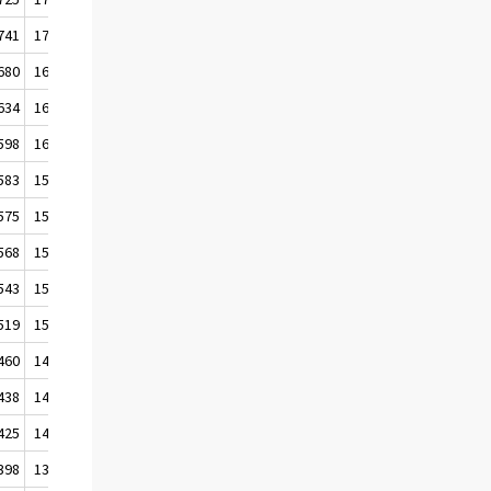
741
1736
1730
680
1678
1662
634
1635
1622
598
1600
1594
583
1584
1580
575
1577
1577
568
1567
1563
543
1542
1539
519
1517
1501
460
1466
1452
438
1437
1435
425
1425
1415
398
1399
1398