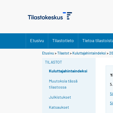
Etusivu
Tilastotieto
Tietoa tilastoist
Etusivu
>
Tilastot
>
Kuluttajahintaindeksi
>
20
TILASTOT
Kuluttajahintaindeksi
T
Muutoksia tässä
5
tilastossa
S
Julkistukset
S
Katsaukset