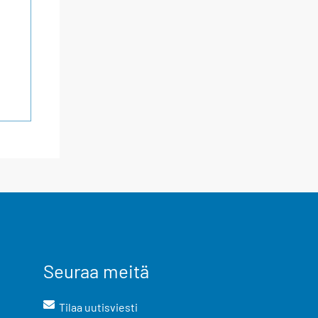
Seuraa meitä
Tilaa uutisviesti