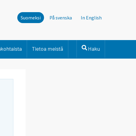
Suomeksi
På svenska
In English
nkohtaista
Tietoa meistä
Haku