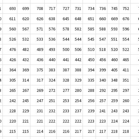
1
693
699
708
717
727
731
734
736
745
752
0
611
620
626
638
645
648
651
660
669
676
9
560
567
571
576
578
582
585
588
593
596
8
526
532
533
536
544
544
545
547
551
554
7
476
482
489
493
500
506
510
518
520
522
6
426
432
436
440
441
442
450
456
460
465
5
364
369
375
383
387
388
394
399
405
411
4
305
314
317
324
328
329
335
340
348
351
3
265
267
269
272
277
280
288
292
295
297
2
242
245
247
251
253
254
256
257
259
260
1
228
229
231
232
233
237
239
241
243
243
0
220
221
221
222
222
222
223
223
224
224
9
215
215
214
216
216
217
217
217
218
218