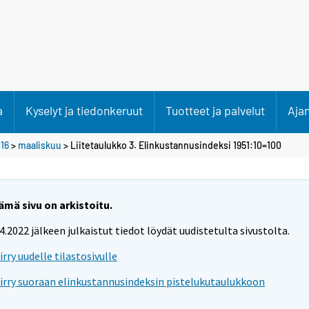
a
Kyselyt ja tiedonkeruut
Tuotteet ja palvelut
Aja
16
>
maaliskuu
> Liitetaulukko 3. Elinkustannusindeksi 1951:10=100
ämä sivu on arkistoitu.
.4.2022 jälkeen julkaistut tiedot löydät uudistetulta sivustolta.
iirry uudelle tilastosivulle
iirry suoraan elinkustannusindeksin pistelukutaulukkoon