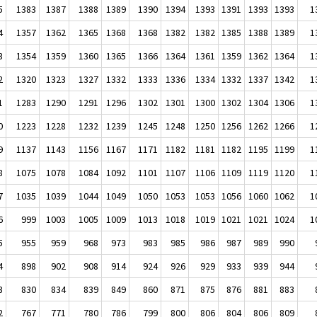
5
1383
1387
1388
1389
1390
1394
1393
1391
1393
1393
1
4
1357
1362
1365
1368
1368
1382
1382
1385
1388
1389
1
3
1354
1359
1360
1365
1366
1364
1361
1359
1362
1364
1
2
1320
1323
1327
1332
1333
1336
1334
1332
1337
1342
1
1
1283
1290
1291
1296
1302
1301
1300
1302
1304
1306
1
0
1223
1228
1232
1239
1245
1248
1250
1256
1262
1266
1
9
1137
1143
1156
1167
1171
1182
1181
1182
1195
1199
1
8
1075
1078
1084
1092
1101
1107
1106
1109
1119
1120
1
7
1035
1039
1044
1049
1050
1053
1053
1056
1060
1062
1
6
999
1003
1005
1009
1013
1018
1019
1021
1021
1024
1
5
955
959
968
973
983
985
986
987
989
990
4
898
902
908
914
924
926
929
933
939
944
3
830
834
839
849
860
871
875
876
881
883
2
767
771
780
786
799
800
806
804
806
809