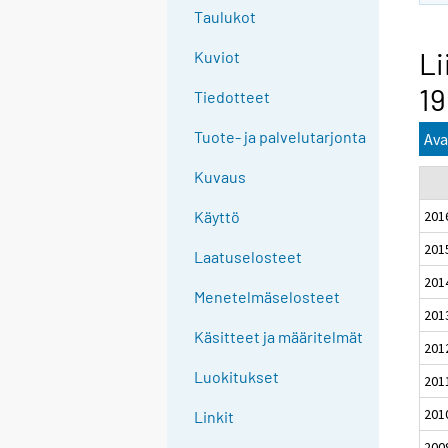
Taulukot
Li
Kuviot
19
Tiedotteet
Tuote- ja palvelutarjonta
Ava
Kuvaus
201
Käyttö
201
Laatuselosteet
201
Menetelmäselosteet
201
Käsitteet ja määritelmät
201
Luokitukset
201
201
Linkit
200