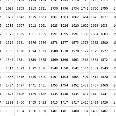
8
1695
1703
1719
1721
1730
1736
1734
1742
1750
1750
1
7
1632
1642
1655
1663
1661
1663
1662
1664
1671
1677
1
6
1595
1607
1612
1621
1623
1624
1620
1626
1629
1633
1
5
1575
1585
1591
1595
1591
1595
1591
1595
1604
1603
1
4
1572
1581
1576
1576
1578
1577
1575
1579
1585
1590
1
3
1569
1580
1584
1582
1580
1578
1570
1572
1579
1577
1
2
1548
1551
1559
1565
1569
1566
1563
1563
1568
1572
1
1
1514
1522
1529
1536
1548
1550
1542
1544
1552
1549
1
0
1466
1476
1485
1490
1497
1504
1505
1507
1519
1520
1
9
1434
1437
1441
1451
1455
1454
1452
1453
1457
1460
1
8
1427
1426
1429
1436
1435
1438
1435
1437
1441
1441
1
7
1398
1400
1405
1412
1415
1417
1417
1420
1423
1426
1
6
1390
1394
1396
1398
1401
1401
1400
1397
1400
1402
1