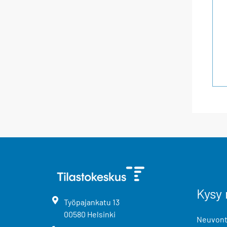
Kysy 
Työpajankatu
13
00580
Helsinki
Neuvonta