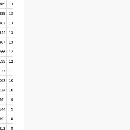
389
1387
1390
385
1383
1376
362
1361
1361
344
1340
1333
307
1313
1300
266
1264
1248
199
1205
1177
123
1132
1104
062
1063
1052
024
1025
1015
991
992
980
944
945
925
891
890
865
812
823
797