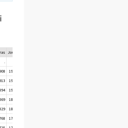
i
ras
Joulu
Vuosika.
.
.
.
908
1906
1906
913
1910
1910
894
1901
1890
869
1871
1863
829
1828
1812
768
1777
1751
725
1726
1730