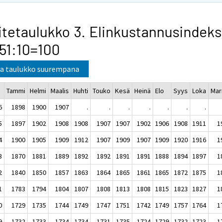
itetaulukko 3. Elinkustannusindeks
51:10=100
a taulukko suurempana
Tammi
Helmi
Maalis
Huhti
Touko
Kesä
Heinä
Elo
Syys
Loka
Mar
6
1898
1900
1907
.
.
.
.
.
.
.
5
1897
1902
1908
1908
1907
1907
1902
1906
1908
1911
1
4
1900
1905
1909
1912
1907
1909
1907
1909
1920
1916
1
3
1870
1881
1889
1892
1892
1891
1891
1888
1894
1897
1
2
1840
1850
1857
1863
1864
1865
1861
1865
1872
1875
1
1
1783
1794
1804
1807
1808
1813
1808
1815
1823
1827
1
0
1729
1735
1744
1749
1747
1751
1742
1749
1757
1764
1
9
1732
1733
1734
1734
1731
1735
1724
1729
1732
1723
1