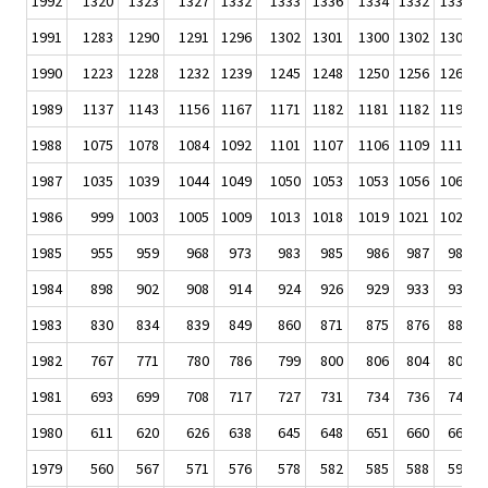
1992
1320
1323
1327
1332
1333
1336
1334
1332
1337
1
1991
1283
1290
1291
1296
1302
1301
1300
1302
1304
1
1990
1223
1228
1232
1239
1245
1248
1250
1256
1262
1
1989
1137
1143
1156
1167
1171
1182
1181
1182
1195
1
1988
1075
1078
1084
1092
1101
1107
1106
1109
1119
1
1987
1035
1039
1044
1049
1050
1053
1053
1056
1060
1
1986
999
1003
1005
1009
1013
1018
1019
1021
1021
1
1985
955
959
968
973
983
985
986
987
989
1984
898
902
908
914
924
926
929
933
939
1983
830
834
839
849
860
871
875
876
881
1982
767
771
780
786
799
800
806
804
806
1981
693
699
708
717
727
731
734
736
745
1980
611
620
626
638
645
648
651
660
669
1979
560
567
571
576
578
582
585
588
593