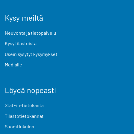
Kysy meiltä
Neuvonta ja tietopalvelu
Kysy tilastoista
Usein kysytyt kysymykset
Medialle
Löydä nopeasti
StatFin-tietokanta
Tilastotietokannat
Suomi lukuina