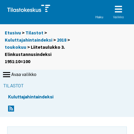
Valikko
Haku
Etusivu
>
Tilastot
>
Kuluttajahintaindeksi
>
2018
>
toukokuu
> Liitetaulukko 3.
Elinkustannusindeksi
1951:10=100
Avaa valikko
TILASTOT
Kuluttajahintaindeksi