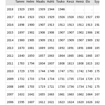
Tammi
Helmi
Maalis
Huhti
Touko
Kesä
Heinä
Elo
Syys
L
2018
1929
1935
1939
1944
1946
.
.
.
.
2017
1914
1923
1923
1929
1926
1928
1922
1927
1931
1
2016
1898
1900
1907
1913
1912
1913
1912
1913
1916
1
2015
1897
1902
1908
1908
1907
1907
1902
1906
1908
1
2014
1900
1905
1909
1912
1907
1909
1907
1909
1920
1
2013
1870
1881
1889
1892
1892
1891
1891
1888
1894
1
2012
1840
1850
1857
1863
1864
1865
1861
1865
1872
1
2011
1783
1794
1804
1807
1808
1813
1808
1815
1823
1
2010
1729
1735
1744
1749
1747
1751
1742
1749
1757
1
2009
1732
1733
1734
1734
1731
1735
1724
1729
1732
1
2008
1695
1703
1719
1721
1730
1736
1734
1742
1750
1
2007
1632
1642
1655
1663
1661
1663
1662
1664
1671
1
2006
1595
1607
1612
1621
1623
1624
1620
1626
1629
1