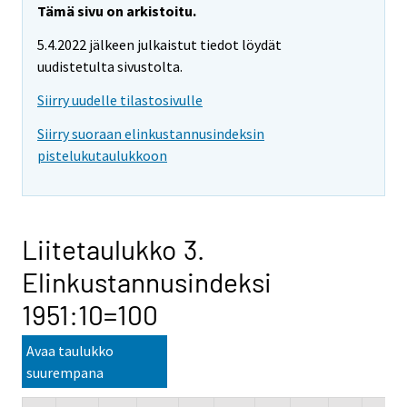
Tämä sivu on arkistoitu.
5.4.2022 jälkeen julkaistut tiedot löydät
uudistetulta sivustolta.
Siirry uudelle tilastosivulle
Siirry suoraan elinkustannusindeksin
pistelukutaulukkoon
Liitetaulukko 3.
Elinkustannusindeksi
1951:10=100
Avaa taulukko
suurempana