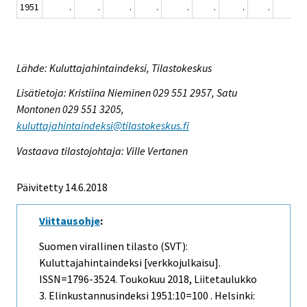
1951
.
.
.
.
.
.
.
.
.
Lähde: Kuluttajahintaindeksi, Tilastokeskus
Lisätietoja: Kristiina Nieminen 029 551 2957, Satu
Montonen 029 551 3205,
kuluttajahintaindeksi@tilastokeskus.fi
Vastaava tilastojohtaja: Ville Vertanen
Päivitetty 14.6.2018
Viittausohje
:
Suomen virallinen tilasto (SVT):
Kuluttajahintaindeksi [verkkojulkaisu].
ISSN=1796-3524.
Toukokuu
2018, Liitetaulukko
3. Elinkustannusindeksi 1951:10=100 . Helsinki: