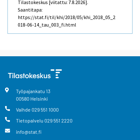
Tilastokeskus [viitattu: 7.8.2026].
Saantitapa:
https://stat.fi/til/khi/2018/05/khi_2018_05_2
018-06-14_tau_003_fi.html
Työpajankatu
13
00580
Helsinki
Vaihde
029 551 1000
Tietopalvelu
029 551 2220
info@stat.fi