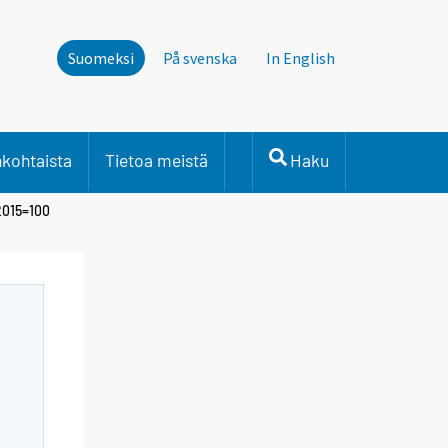
Suomeksi
På svenska
In English
nkohtaista
Tietoa meistä
Haku
2015=100