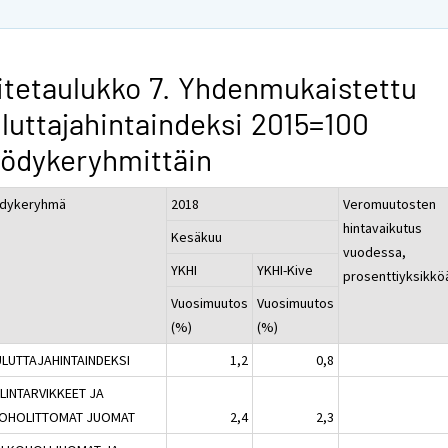
itetaulukko 7. Yhdenmukaistettu
luttajahintaindeksi 2015=100
ödykeryhmittäin
dykeryhmä
2018
Veromuutosten
hintavaikutus
Kesäkuu
vuodessa,
YKHI
YKHI-Kive
prosenttiyksikkö
Vuosimuutos
Vuosimuutos
(%)
(%)
ULUTTAJAHINTAINDEKSI
1,2
0,8
ELINTARVIKKEET JA
OHOLITTOMAT JUOMAT
2,4
2,3