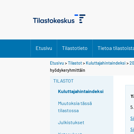
Etusivu
Tilastotieto
Tietoa tilastoist
Etusivu
>
Tilastot
>
Kuluttajahintaindeksi
>
20
hyödykeryhmittäin
TILASTOT
Kuluttajahintaindeksi
T
Muutoksia tässä
5
tilastossa
S
Julkistukset
S