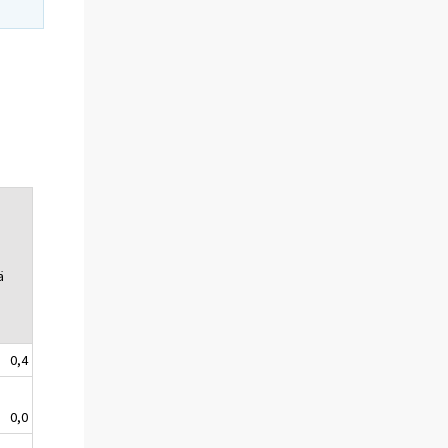
ä
0,4
0,0