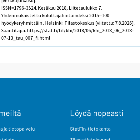
[verkkojulkaisu].
ISSN=1796-3524.
Kesäkuu
2018, Liitetaulukko 7.
Yhdenmukaistettu kuluttajahintaindeksi 2015=100
hyödykeryhmittäin . Helsinki: Tilastokeskus [viitattu: 7.8.2026].
Saantitapa: https://stat.fi/til/khi/2018/06/khi_2018_06_2018-
07-13_tau_007_fi.html
meiltä
Löydä nopeasti
 ja tietopalvelu
StatFin-tietokanta
stoista
Tilastotietokannat