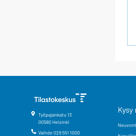
Kysy 
Työpajankatu
13
00580
Helsinki
Neuvonta
Vaihde
029 551 1000
Kysy tila