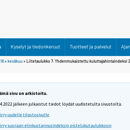
a
Kyselyt ja tiedonkeruut
Tuotteet ja palvelut
Aja
18
>
kesäkuu
> Liitetaulukko 7. Yhdenmukaistettu kuluttajahintaindeksi 
ämä sivu on arkistoitu.
.4.2022 jälkeen julkaistut tiedot löydät uudistetulta sivustolta.
iirry uudelle tilastosivulle
iirry suoraan elinkustannusindeksin pistelukutaulukkoon