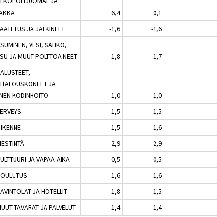
ALKOHOLIJUOMAT JA
AKKA
6,4
0,1
VAATETUS JA JALKINEET
-1,6
-1,6
ASUMINEN, VESI, SÄHKÖ,
SU JA MUUT POLTTOAINEET
1,8
1,7
KALUSTEET,
ITALOUSKONEET JA
INEN KODINHOITO
-1,0
-1,0
TERVEYS
1,5
1,5
LIIKENNE
1,5
1,6
VIESTINTÄ
-2,9
-2,9
KULTTUURI JA VAPAA-AIKA
0,5
0,5
KOULUTUS
1,6
1,6
RAVINTOLAT JA HOTELLIT
1,8
1,5
MUUT TAVARAT JA PALVELUT
-1,4
-1,4