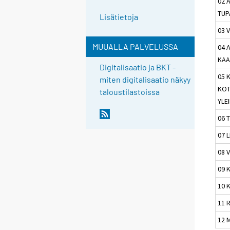
02 
TUP
Lisätietoja
03 
MUUALLA PALVELUSSA
04 
KAA
Digitalisaatio ja BKT -
05 
miten digitalisaatio näkyy
KOT
taloustilastoissa
YLE
06 
07 
08 
09 
10 
11 
12 