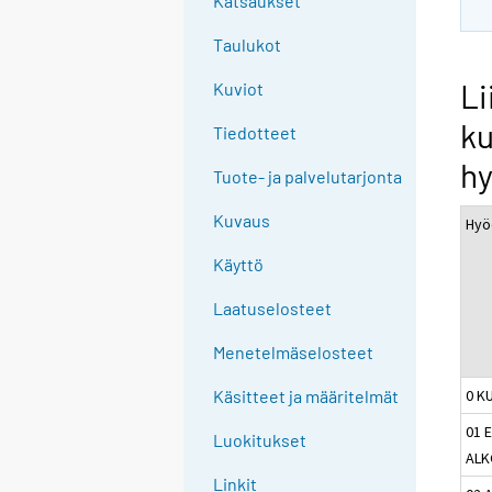
Katsaukset
Taulukot
Li
Kuviot
ku
Tiedotteet
hy
Tuote- ja palvelutarjonta
Kuvaus
Hyö
Käyttö
Laatuselosteet
Menetelmäselosteet
0 K
Käsitteet ja määritelmät
01 
Luokitukset
ALK
Linkit