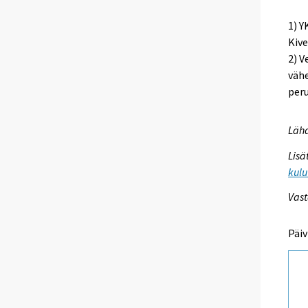
1) Y
Kive
2) 
vähe
per
Lähd
Lisä
kulu
Vast
Päiv