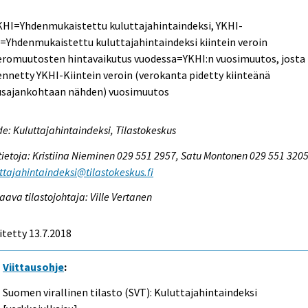
KHI=Yhdenmukaistettu kuluttajahintaindeksi, YKHI-
=Yhdenmukaistettu kuluttajahintaindeksi kiintein veroin
Veromuutosten hintavaikutus vuodessa=YKHI:n vuosimuutos, josta
nnetty YKHI-Kiintein veroin (verokanta pidetty kiinteänä
usajankohtaan nähden) vuosimuutos
e: Kuluttajahintaindeksi, Tilastokeskus
tietoja: Kristiina Nieminen 029 551 2957, Satu Montonen 029 551 3205
ttajahintaindeksi@tilastokeskus.fi
aava tilastojohtaja: Ville Vertanen
itetty 13.7.2018
Viittausohje
:
Suomen virallinen tilasto (SVT): Kuluttajahintaindeksi