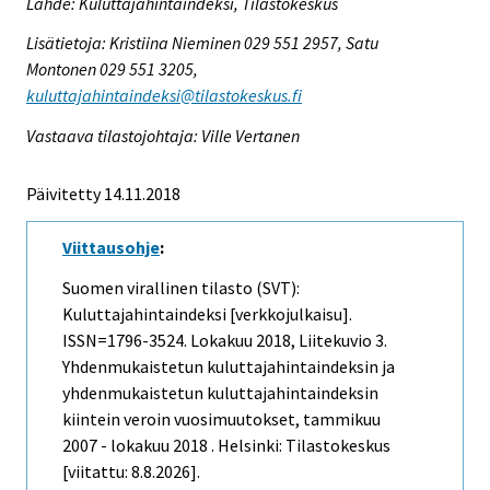
Lähde: Kuluttajahintaindeksi, Tilastokeskus
Lisätietoja: Kristiina Nieminen 029 551 2957, Satu
Montonen 029 551 3205,
kuluttajahintaindeksi@tilastokeskus.fi
Vastaava tilastojohtaja: Ville Vertanen
Päivitetty 14.11.2018
Viittausohje
:
Suomen virallinen tilasto (SVT):
Kuluttajahintaindeksi [verkkojulkaisu].
ISSN=1796-3524.
Lokakuu
2018, Liitekuvio 3.
Yhdenmukaistetun kuluttajahintaindeksin ja
yhdenmukaistetun kuluttajahintaindeksin
kiintein veroin vuosimuutokset, tammikuu
2007 - lokakuu 2018 . Helsinki: Tilastokeskus
[viitattu: 8.8.2026].