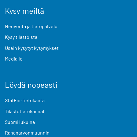
Kysy meiltä
Neuvonta ja tietopalvelu
Kysy tilastoista
Usein kysytyt kysymykset
Medialle
Löydä nopeasti
StatFin-tietokanta
Tilastotietokannat
Suomi lukuina
Rahanarvonmuunnin