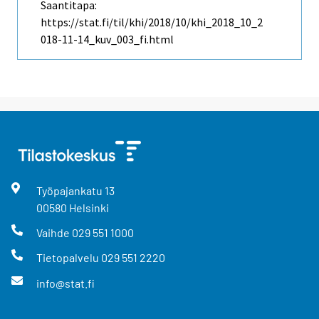
Saantitapa:
https://stat.fi/til/khi/2018/10/khi_2018_10_2
018-11-14_kuv_003_fi.html
Työpajankatu
13
00580
Helsinki
Vaihde
029 551 1000
Tietopalvelu
029 551 2220
info@stat.fi