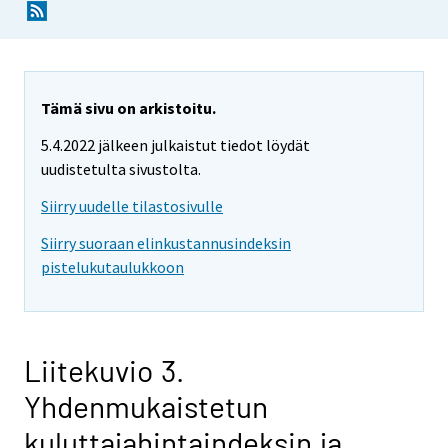
Tämä sivu on arkistoitu.
5.4.2022 jälkeen julkaistut tiedot löydät
uudistetulta sivustolta.
Siirry uudelle tilastosivulle
Siirry suoraan elinkustannusindeksin
pistelukutaulukkoon
Liitekuvio 3.
Yhdenmukaistetun
kuluttajahintaindeksin ja