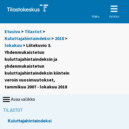
Valikko
Haku
Etusivu
>
Tilastot
>
Kuluttajahintaindeksi
>
2018
>
lokakuu
> Liitekuvio 3.
Yhdenmukaistetun
kuluttajahintaindeksin ja
yhdenmukaistetun
kuluttajahintaindeksin kiintein
veroin vuosimuutokset,
tammikuu 2007 - lokakuu 2018
Avaa valikko
TILASTOT
Kuluttajahintaindeksi