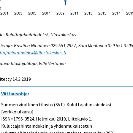
e: Kuluttajahintaindeksi, Tilastokeskus
tietoja: Kristiina Nieminen 029 551 2957, Satu Montonen 029 551 3205
ttajahintaindeksi@tilastokeskus.fi
aava tilastojohtaja: Ville Vertanen
itetty 14.3.2019
Viittausohje
:
Suomen virallinen tilasto (SVT): Kuluttajahintaindeksi
[verkkojulkaisu].
ISSN=1796-3524.
Helmikuu
2019, Liitekuvio 1.
Kuluttajahintaindeksin ja yhdenmukaistetun