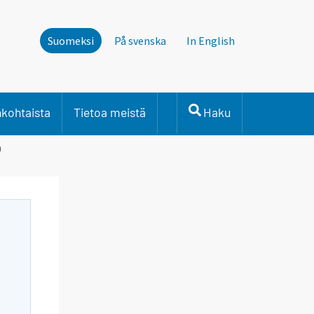
Suomeksi
På svenska
In English
nkohtaista
Tietoa meistä
Haku
n