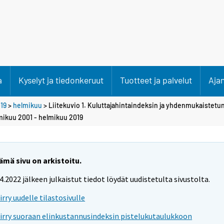
a
Kyselyt ja tiedonkeruut
Tuotteet ja palvelut
Aja
19
>
helmikuu
> Liitekuvio 1. Kuluttajahintaindeksin ja yhdenmukaistetu
mikuu 2001 - helmikuu 2019
ämä sivu on arkistoitu.
.4.2022 jälkeen julkaistut tiedot löydät uudistetulta sivustolta.
iirry uudelle tilastosivulle
iirry suoraan elinkustannusindeksin pistelukutaulukkoon