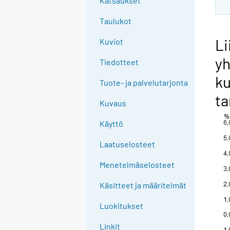
Katsaukset
Taulukot
Li
Kuviot
y
Tiedotteet
ku
Tuote- ja palvelutarjonta
ta
Kuvaus
Käyttö
Laatuselosteet
Menetelmäselosteet
Käsitteet ja määritelmät
Luokitukset
Linkit