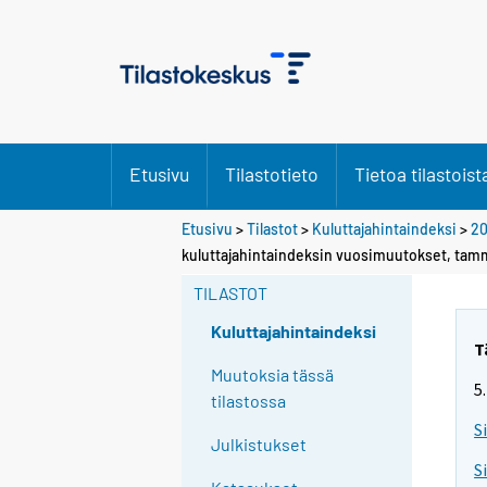
Etusivu
Tilastotieto
Tietoa tilastoist
Etusivu
>
Tilastot
>
Kuluttajahintaindeksi
>
20
kuluttajahintaindeksin vuosimuutokset, tam
TILASTOT
Kuluttajahintaindeksi
T
Muutoksia tässä
5
tilastossa
S
Julkistukset
S