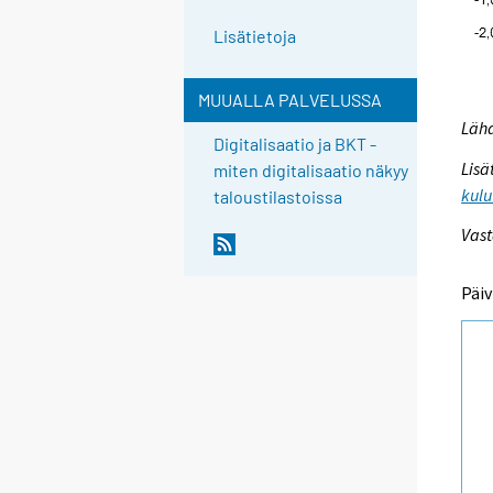
Lisätietoja
MUUALLA PALVELUSSA
Lähd
Digitalisaatio ja BKT -
Lisä
miten digitalisaatio näkyy
kulu
taloustilastoissa
Vast
Päiv