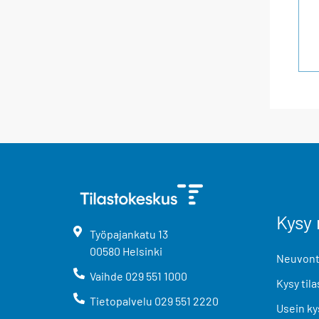
Kysy 
Työpajankatu
13
00580
Helsinki
Neuvonta
Vaihde
029 551 1000
Kysy tila
Tietopalvelu
029 551 2220
Usein ky