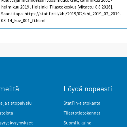
kuluttajahintaindeksin vuosimuutokset, tammikuu 2001 -
helmikuu 2019 . Helsinki: Tilastokeskus [viitattu: 8.8.2026].
Saantitapa: https://stat.fi/til/khi/2019/02/khi_2019_02_2019-
03-14_kuv_001_fi.html
meiltä
Löydä nopeasti
 ja tietopalvelu
StatFin-tietokanta
stoista
Tilastotietokannat
sytyt kysymykset
Suomi lukuina