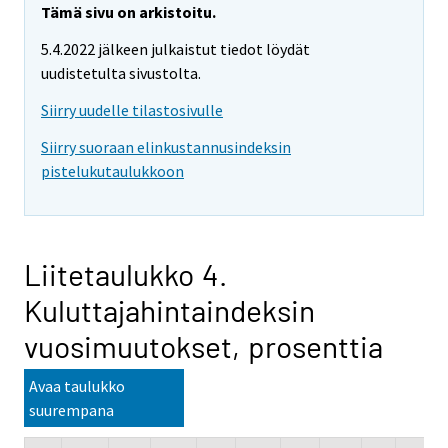
Tämä sivu on arkistoitu.
5.4.2022 jälkeen julkaistut tiedot löydät
uudistetulta sivustolta.
Siirry uudelle tilastosivulle
Siirry suoraan elinkustannusindeksin
pistelukutaulukkoon
Liitetaulukko 4.
Kuluttajahintaindeksin
vuosimuutokset, prosenttia
Avaa taulukko
suurempana