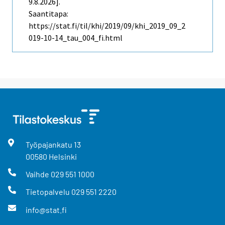
9.8.2026].
Saantitapa:
https://stat.fi/til/khi/2019/09/khi_2019_09_2
019-10-14_tau_004_fi.html
Työpajankatu
13
00580
Helsinki
Vaihde
029 551 1000
Tietopalvelu
029 551 2220
info@stat.fi