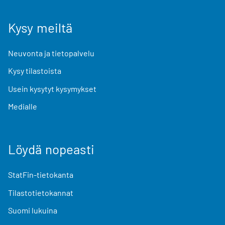
Kysy meiltä
Neuvonta ja tietopalvelu
Kysy tilastoista
Usein kysytyt kysymykset
Medialle
Löydä nopeasti
StatFin-tietokanta
Tilastotietokannat
Suomi lukuina