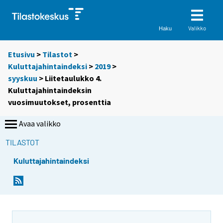
Valikko
Haku
Etusivu
>
Tilastot
>
Kuluttajahintaindeksi
>
2019
>
syyskuu
> Liitetaulukko 4.
Kuluttajahintaindeksin
vuosimuutokset, prosenttia
Avaa valikko
TILASTOT
Kuluttajahintaindeksi