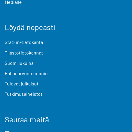
Medialle
Löydä nopeasti
StatFin-tietokanta
Tilastotietokannat
Suomi lukuina
Rahanarvonmuunnin
Tulevat julkaisut
Tutkimusaineistot
Seuraa meitä