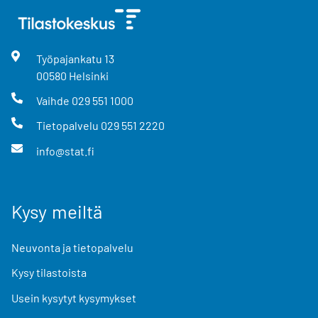
Työpajankatu
13
00580
Helsinki
Vaihde
029 551 1000
Tietopalvelu
029 551 2220
info@stat.fi
Kysy meiltä
Neuvonta ja tietopalvelu
Kysy tilastoista
Usein kysytyt kysymykset