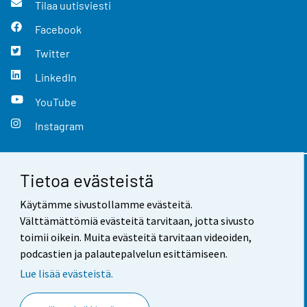
Tilaa uutisviesti
Facebook
Twitter
LinkedIn
YouTube
Instagram
Tietoa evästeistä
Yhteystiedot
Käytämme sivustollamme evästeitä.
Palaute
Välttämättömiä evästeitä tarvitaan, jotta sivusto
toimii oikein. Muita evästeitä tarvitaan videoiden,
Käyttöehdot
podcastien ja palautepalvelun esittämiseen.
Tietosuoja
Lue lisää evästeistä.
Saavutettavuus