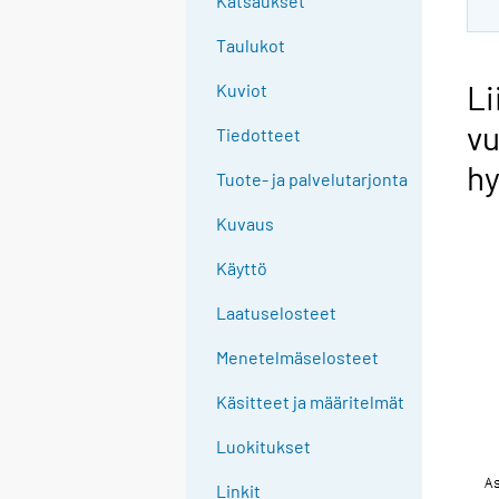
Katsaukset
Taulukot
Li
Kuviot
vu
Tiedotteet
hy
Tuote- ja palvelutarjonta
Kuvaus
Käyttö
Laatuselosteet
Menetelmäselosteet
Käsitteet ja määritelmät
Luokitukset
Linkit