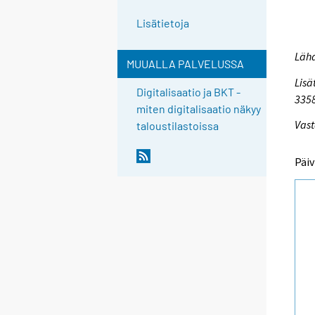
Lisätietoja
Lähd
MUUALLA PALVELUSSA
Lisä
Digitalisaatio ja BKT -
335
miten digitalisaatio näkyy
Vast
taloustilastoissa
Päiv