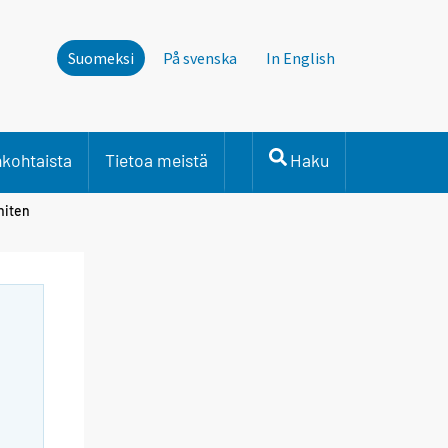
Suomeksi
På svenska
In English
nkohtaista
Tietoa meistä
Haku
niten