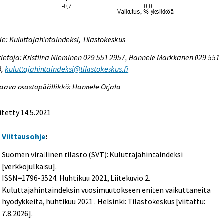
e: Kuluttajahintaindeksi, Tilastokeskus
tietoja: Kristiina Nieminen 029 551 2957, Hannele Markkanen 029 55
8,
kuluttajahintaindeksi@tilastokeskus.fi
aava osastopäällikkö: Hannele Orjala
itetty 14.5.2021
Viittausohje
:
Suomen virallinen tilasto (SVT): Kuluttajahintaindeksi
[verkkojulkaisu].
ISSN=1796-3524.
Huhtikuu
2021, Liitekuvio 2.
Kuluttajahintaindeksin vuosimuutokseen eniten vaikuttaneita
hyödykkeitä, huhtikuu 2021 . Helsinki: Tilastokeskus [viitattu:
7.8.2026].