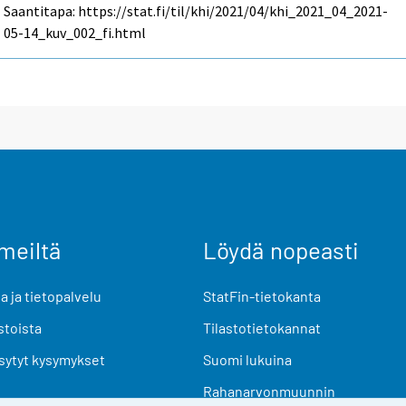
Saantitapa: https://stat.fi/til/khi/2021/04/khi_2021_04_2021-
05-14_kuv_002_fi.html
meiltä
Löydä nopeasti
 ja tietopalvelu
StatFin-tietokanta
stoista
Tilastotietokannat
sytyt kysymykset
Suomi lukuina
Rahanarvonmuunnin