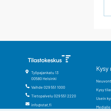
Kysy 
Työpajankatu
13
00580
Helsinki
Neuvonta
Vaihde
029 551 1000
Kysy tila
Tietopalvelu
029 551 2220
Usein ky
info@stat.fi
Medialle