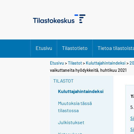
Etusivu
Tilastotieto
Tietoa tilastoist
Etusivu
>
Tilastot
>
Kuluttajahintaindeksi
>
20
vaikuttaneita hyödykkeitä, huhtikuu 2021
TILASTOT
Kuluttajahintaindeksi
T
Muutoksia tässä
5
tilastossa
S
Julkistukset
S