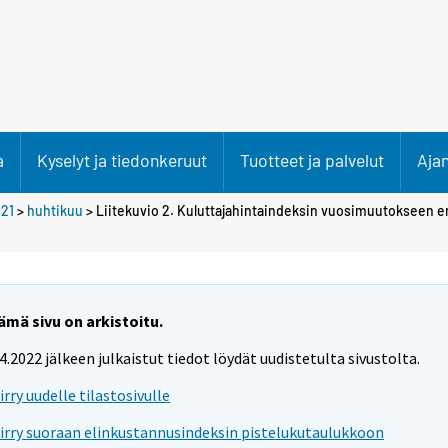
a
Kyselyt ja tiedonkeruut
Tuotteet ja palvelut
Aja
21
>
huhtikuu
> Liitekuvio 2. Kuluttajahintaindeksin vuosimuutokseen e
ämä sivu on arkistoitu.
.4.2022 jälkeen julkaistut tiedot löydät uudistetulta sivustolta.
iirry uudelle tilastosivulle
iirry suoraan elinkustannusindeksin pistelukutaulukkoon