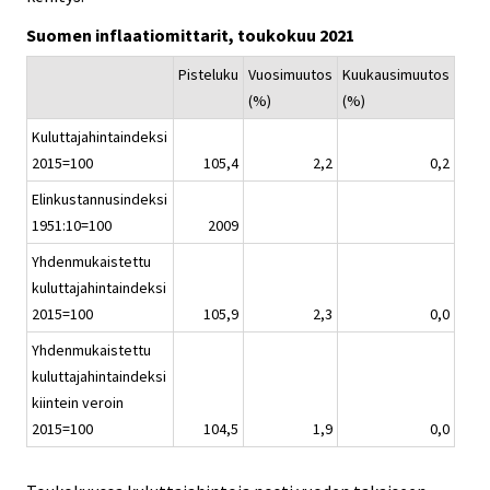
.
.
v
Suomen inflaatiomittarit, toukokuu 2021
i
c
Pisteluku
Vuosimuutos
Kuukausimuutos
e
(%)
(%)
.
Kuluttajahintaindeksi
2015=100
105,4
2,2
0,2
Elinkustannusindeksi
1951:10=100
2009
Yhdenmukaistettu
kuluttajahintaindeksi
2015=100
105,9
2,3
0,0
Yhdenmukaistettu
kuluttajahintaindeksi
kiintein veroin
2015=100
104,5
1,9
0,0