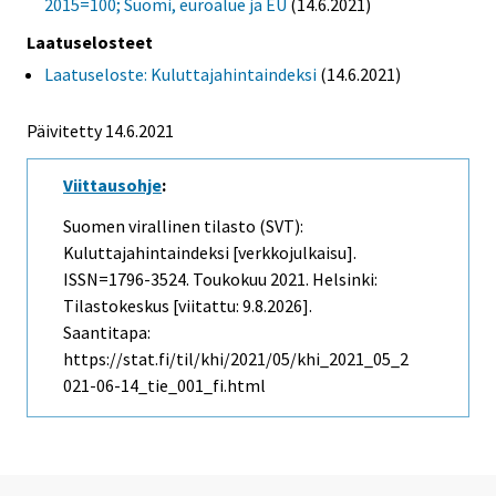
2015=100; Suomi, euroalue ja EU
(14.6.2021)
Laatuselosteet
Laatuseloste: Kuluttajahintaindeksi
(14.6.2021)
Päivitetty 14.6.2021
Viittausohje
:
Suomen virallinen tilasto (SVT):
Kuluttajahintaindeksi [verkkojulkaisu].
ISSN=1796-3524.
Toukokuu
2021. Helsinki:
Tilastokeskus [viitattu: 9.8.2026].
Saantitapa:
https://stat.fi/til/khi/2021/05/khi_2021_05_2
021-06-14_tie_001_fi.html