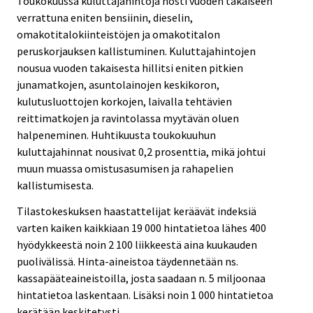
Toukokuussa kuluttajahintoja nosti vuoden takaiseen
verrattuna eniten bensiinin, dieselin,
omakotitalokiinteistöjen ja omakotitalon
peruskorjauksen kallistuminen. Kuluttajahintojen
nousua vuoden takaisesta hillitsi eniten pitkien
junamatkojen, asuntolainojen keskikoron,
kulutusluottojen korkojen, laivalla tehtävien
reittimatkojen ja ravintolassa myytävän oluen
halpeneminen. Huhtikuusta toukokuuhun
kuluttajahinnat nousivat 0,2 prosenttia, mikä johtui
muun muassa omistusasumisen ja rahapelien
kallistumisesta.
Tilastokeskuksen haastattelijat keräävät indeksiä
varten kaiken kaikkiaan 19 000 hintatietoa lähes 400
hyödykkeestä noin 2 100 liikkeestä aina kuukauden
puolivälissä. Hinta-aineistoa täydennetään ns.
kassapääteaineistoilla, josta saadaan n. 5 miljoonaa
hintatietoa laskentaan. Lisäksi noin 1 000 hintatietoa
kerätään keskitetysti.