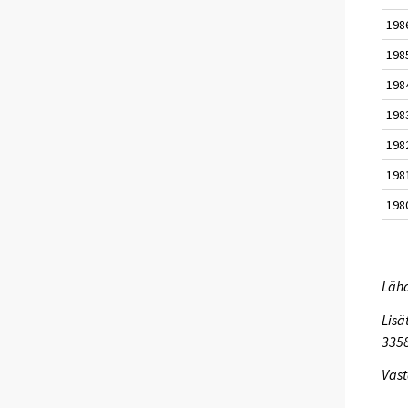
198
198
198
198
198
198
198
Lähd
Lisä
335
Vast