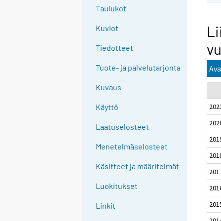
Taulukot
Li
Kuviot
vu
Tiedotteet
Tuote- ja palvelutarjonta
Ava
Kuvaus
202
Käyttö
202
Laatuselosteet
201
Menetelmäselosteet
201
Käsitteet ja määritelmät
201
Luokitukset
201
201
Linkit
201