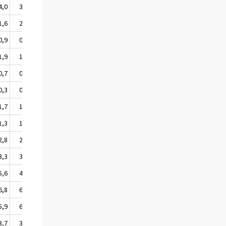
4,0
3,5
3,4
1,6
2,0
1,2
0,9
0,8
1,4
1,9
1,9
1,2
0,7
0,8
0,6
0,3
0,3
1,0
1,7
1,6
1,1
1,3
1,5
2,2
2,8
2,1
2,6
3,3
3,9
4,1
5,6
4,9
6,1
6,8
6,5
6,6
5,9
6,5
5,1
3,7
3,7
3,7