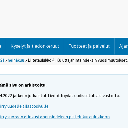
a
Kyselyt ja tiedonkeruut
Tuotteet ja palvelut
Aja
21
>
heinäkuu
> Liitetaulukko 4. Kuluttajahintaindeksin vuosimuutokset,
ämä sivu on arkistoitu.
.4.2022 jälkeen julkaistut tiedot löydät uudistetulta sivustolta.
iirry uudelle tilastosivulle
iirry suoraan elinkustannusindeksin pistelukutaulukkoon