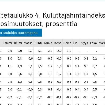
itetaulukko 4. Kuluttajahintaindeks
osimuutokset, prosenttia
a taulukko suurempana
Tammi
Helmi
Maalis
Huhti
Touko
Kesä
Heinä
Elo
Syys
Loka
Mar
1
0,9
0,9
1,3
2,1
2,2
2,0
1,9
.
.
.
0
1,0
0,8
0,6
-0,3
-0,2
-0,0
0,6
0,2
0,2
0,2
9
1,1
1,3
1,1
1,5
1,2
1,0
0,8
1,1
0,9
0,7
8
0,8
0,6
0,8
0,8
1,0
1,2
1,4
1,3
1,3
1,5
7
0,8
1,2
0,8
0,8
0,7
0,7
0,5
0,7
0,8
0,5
6
0,0
-0,1
-0,0
0,3
0,3
0,4
0,5
0,4
0,4
0,5
5
-0,2
-0,1
-0,1
-0,2
-0,0
-0,1
-0,2
-0,2
-0,6
-0,3
-
4
1,6
1,3
1,1
1,1
0,8
0,9
0,8
1,1
1,3
1,0