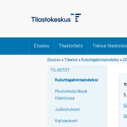
Etusivu
Tilastotieto
Tietoa tilastoist
Etusivu
>
Tilastot
>
Kuluttajahintaindeksi
>
20
TILASTOT
Kuluttajahintaindeksi
T
Muutoksia tässä
5
tilastossa
S
Julkistukset
S
Katsaukset