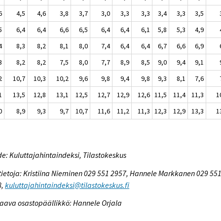
6
4,5
4,6
3,8
3,7
3,0
3,3
3,3
3,4
3,3
3,5
5
6,4
6,4
6,6
6,5
6,4
6,4
6,1
5,8
5,3
4,9
4
8,3
8,2
8,1
8,0
7,4
6,4
6,4
6,7
6,6
6,9
3
8,2
8,2
7,5
8,0
7,7
8,9
8,5
9,0
9,4
9,1
2
10,7
10,3
10,2
9,6
9,8
9,4
9,8
9,3
8,1
7,6
1
13,5
12,8
13,1
12,5
12,7
12,9
12,6
11,5
11,4
11,3
1
0
8,9
9,3
9,7
10,7
11,6
11,2
11,3
12,3
12,9
13,3
1
e: Kuluttajahintaindeksi, Tilastokeskus
tietoja: Kristiina Nieminen 029 551 2957, Hannele Markkanen 029 55
8,
kuluttajahintaindeksi@tilastokeskus.fi
aava osastopäällikkö: Hannele Orjala