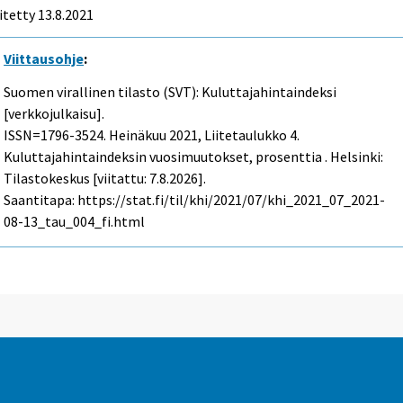
itetty 13.8.2021
Viittausohje
:
Suomen virallinen tilasto (SVT): Kuluttajahintaindeksi
[verkkojulkaisu].
ISSN=1796-3524.
Heinäkuu
2021, Liitetaulukko 4.
Kuluttajahintaindeksin vuosimuutokset, prosenttia . Helsinki:
Tilastokeskus [viitattu: 7.8.2026].
Saantitapa: https://stat.fi/til/khi/2021/07/khi_2021_07_2021-
08-13_tau_004_fi.html