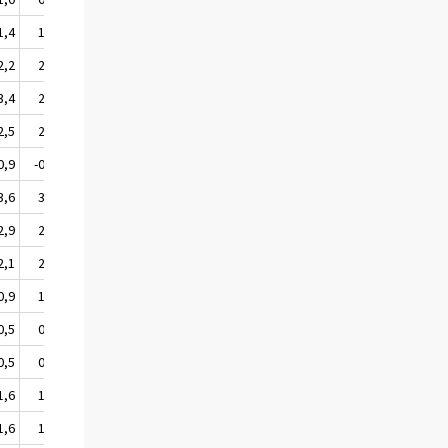
1,4
1,6
1,5
2,2
2,4
2,8
3,4
2,9
3,4
2,5
2,9
1,2
0,9
-0,5
0,0
3,6
3,5
4,1
2,9
2,6
2,5
2,1
2,2
1,6
0,9
1,0
0,9
0,5
0,4
0,2
0,5
0,6
0,9
1,6
1,7
1,6
1,6
1,6
2,6