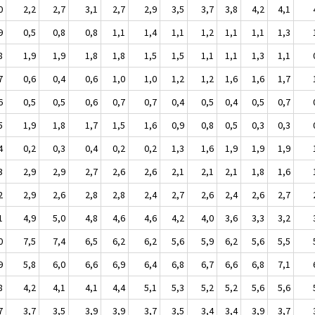
0
2,2
2,7
3,1
2,7
2,9
3,5
3,7
3,8
4,2
4,1
9
0,5
0,8
0,8
1,1
1,4
1,1
1,2
1,1
1,1
1,3
8
1,9
1,9
1,8
1,8
1,5
1,5
1,1
1,1
1,3
1,1
7
0,6
0,4
0,6
1,0
1,0
1,2
1,2
1,6
1,6
1,7
6
0,5
0,5
0,6
0,7
0,7
0,4
0,5
0,4
0,5
0,7
5
1,9
1,8
1,7
1,5
1,6
0,9
0,8
0,5
0,3
0,3
4
0,2
0,3
0,4
0,2
0,2
1,3
1,6
1,9
1,9
1,9
3
2,9
2,9
2,7
2,6
2,6
2,1
2,1
2,1
1,8
1,6
2
2,9
2,6
2,8
2,8
2,4
2,7
2,6
2,4
2,6
2,7
1
4,9
5,0
4,8
4,6
4,6
4,2
4,0
3,6
3,3
3,2
0
7,5
7,4
6,5
6,2
6,2
5,6
5,9
6,2
5,6
5,5
9
5,8
6,0
6,6
6,9
6,4
6,8
6,7
6,6
6,8
7,1
8
4,2
4,1
4,1
4,4
5,1
5,3
5,2
5,2
5,6
5,6
7
3,7
3,5
3,9
3,9
3,7
3,5
3,4
3,4
3,9
3,7