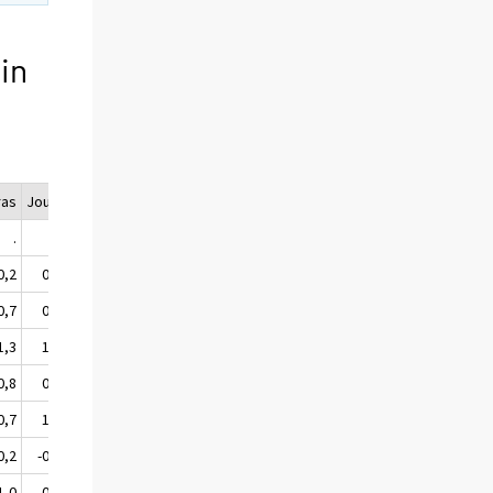
in
ras
Joulu
Vuosika.
.
.
.
0,2
0,2
0,3
0,7
0,9
1,0
1,3
1,2
1,1
0,8
0,5
0,7
0,7
1,0
0,4
0,2
-0,2
-0,2
1,0
0,5
1,0