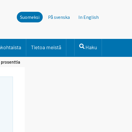
Suomeksi
På svenska
In English
nkohtaista
Tietoa meistä
Haku
 prosenttia