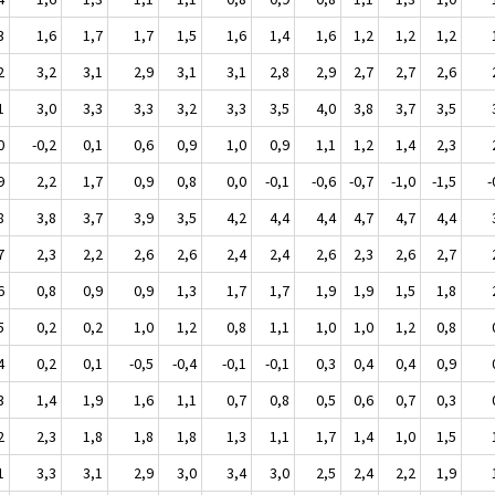
3
1,6
1,7
1,7
1,5
1,6
1,4
1,6
1,2
1,2
1,2
2
3,2
3,1
2,9
3,1
3,1
2,8
2,9
2,7
2,7
2,6
1
3,0
3,3
3,3
3,2
3,3
3,5
4,0
3,8
3,7
3,5
0
-0,2
0,1
0,6
0,9
1,0
0,9
1,1
1,2
1,4
2,3
9
2,2
1,7
0,9
0,8
0,0
-0,1
-0,6
-0,7
-1,0
-1,5
-
8
3,8
3,7
3,9
3,5
4,2
4,4
4,4
4,7
4,7
4,4
7
2,3
2,2
2,6
2,6
2,4
2,4
2,6
2,3
2,6
2,7
6
0,8
0,9
0,9
1,3
1,7
1,7
1,9
1,9
1,5
1,8
5
0,2
0,2
1,0
1,2
0,8
1,1
1,0
1,0
1,2
0,8
4
0,2
0,1
-0,5
-0,4
-0,1
-0,1
0,3
0,4
0,4
0,9
3
1,4
1,9
1,6
1,1
0,7
0,8
0,5
0,6
0,7
0,3
2
2,3
1,8
1,8
1,8
1,3
1,1
1,7
1,4
1,0
1,5
1
3,3
3,1
2,9
3,0
3,4
3,0
2,5
2,4
2,2
1,9