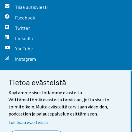
Tilaa uutisviesti
Facebook
Twitter
LinkedIn
YouTube
Instagram
Tietoa evästeistä
Yhteystiedot
Käytämme sivustollamme evästeitä.
Palaute
Välttämättömiä evästeitä tarvitaan, jotta sivusto
toimii oikein. Muita evästeitä tarvitaan videoiden,
Käyttöehdot
podcastien ja palautepalvelun esittämiseen.
Tietosuoja
Lue lisää evästeistä.
Saavutettavuus