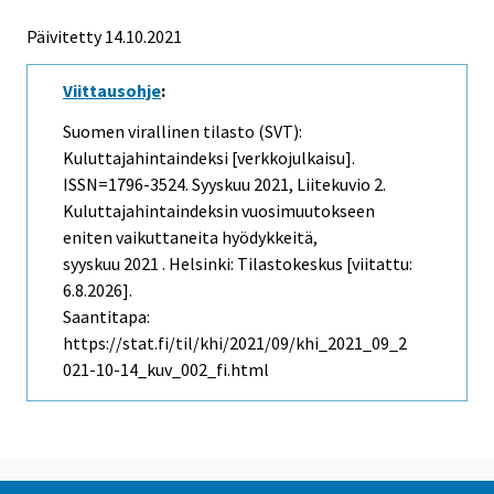
Päivitetty 14.10.2021
Viittausohje
:
Suomen virallinen tilasto (SVT):
Kuluttajahintaindeksi [verkkojulkaisu].
ISSN=1796-3524.
Syyskuu
2021, Liitekuvio 2.
Kuluttajahintaindeksin vuosimuutokseen
eniten vaikuttaneita hyödykkeitä,
syyskuu 2021 . Helsinki: Tilastokeskus [viitattu:
6.8.2026].
Saantitapa:
https://stat.fi/til/khi/2021/09/khi_2021_09_2
021-10-14_kuv_002_fi.html