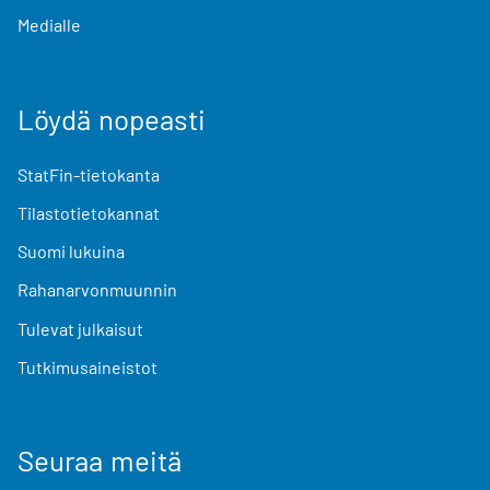
Medialle
Löydä nopeasti
StatFin-tietokanta
Tilastotietokannat
Suomi lukuina
Rahanarvonmuunnin
Tulevat julkaisut
Tutkimusaineistot
Seuraa meitä