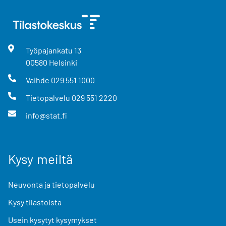
Työpajankatu
13
00580
Helsinki
Vaihde
029 551 1000
Tietopalvelu
029 551 2220
info@stat.fi
Kysy meiltä
Neuvonta ja tietopalvelu
Kysy tilastoista
Usein kysytyt kysymykset