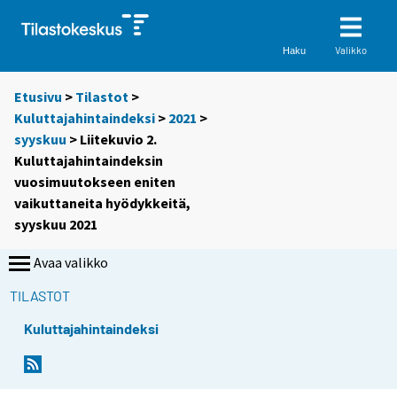
Valikko
Haku
Etusivu
>
Tilastot
>
Kuluttajahintaindeksi
>
2021
>
syyskuu
> Liitekuvio 2.
Kuluttajahintaindeksin
vuosimuutokseen eniten
vaikuttaneita hyödykkeitä,
syyskuu 2021
Avaa valikko
TILASTOT
Kuluttajahintaindeksi