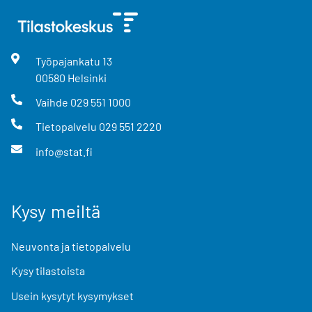
Työpajankatu
13
00580
Helsinki
Vaihde
029 551 1000
Tietopalvelu
029 551 2220
info@stat.fi
Kysy meiltä
Neuvonta ja tietopalvelu
Kysy tilastoista
Usein kysytyt kysymykset