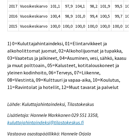
2017
Vuosikeskiarvo
101,1
97,9
104,1
98,2
101,9
99,5
108,7
2016
Vuosikeskiarvo
100,4
98,9
101,0
99,4
100,5
99,7
106,8
2015
Vuosikeskiarvo
100,0
100,0
100,0
100,0
100,0
100,0
100,0
1) 0=Kuluttajahintaindeksi, 01=Elintarvikkeet ja
alkoholittomat juomat, 02=Alkoholijuomat ja tupakka,
03=Vaatetus ja jalkineet, 04=Asuminen, vesi, sähkö, kaasu
ja muut polttoain., 05=Kalusteet, kotitalouskoneet ja
yleinen kodinhoito, 06=Terveys, 07=Liikenne,
08=Viestintä, 09=Kulttuuri ja vapaa-aika, 10=Koulutus,
11=Ravintolat ja hotellit, 12=Muut tavarat ja palvelut
Lähde: Kuluttajahintaindeksi, Tilastokeskus
Lisätietoja: Hannele Markkanen 029 551 3358,
kuluttajahintaindeksi@tilastokeskus.fi
Vastaava osastopäällikkö: Hannele Orjala