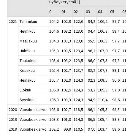
Hyödykeryhmä 1)
0
01
02
03
04
05
06
2021
Tammikuu
104,2
102,9
122,6
94,2
106,2
97,7
109,6
Helmikuu
104,6
103,2
123,0
94,4
106,8
98,4
109,1
Maaliskuu
104,9
103,3
123,0
95,9
106,8
97,7
111,7
Huhtikuu
105,3
103,5
123,4
96,2
107,0
97,7
114,4
Toukokuu
105,4
103,2
123,5
96,0
107,5
97,8
114,2
Kesäkuu
105,4
102,7
123,7
92,2
107,8
98,1
114,1
Heinäkuu
105,7
102,9
124,3
92,3
108,5
96,6
112,6
Elokuu
106,0
102,9
124,3
93,3
109,8
97,0
112,5
Syyskuu
106,3
103,3
124,3
94,9
110,4
98,6
112,4
2020
Vuosikeskiarvo
103,6
102,7
118,5
96,1
105,5
98,5
111,9
2019
Vuosikeskiarvo
103,3
101,0
114,8
96,5
105,4
98,8
111,0
2018
Vuosikeskiarvo
102,2
99,8
110,5
97,0
103,4
98,6
110,0