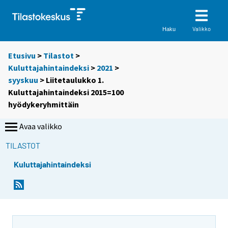
Valikko
Haku
Etusivu
>
Tilastot
>
Kuluttajahintaindeksi
>
2021
>
syyskuu
> Liitetaulukko 1.
Kuluttajahintaindeksi 2015=100
hyödykeryhmittäin
Avaa valikko
TILASTOT
Kuluttajahintaindeksi