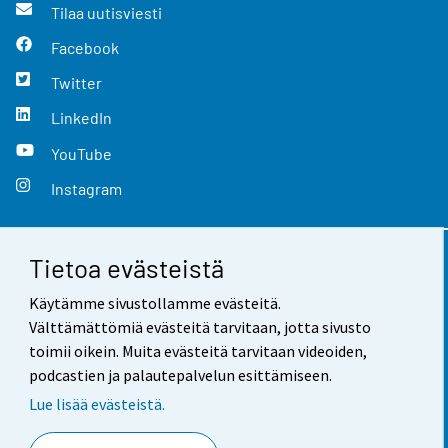
Tilaa uutisviesti
Facebook
Twitter
LinkedIn
YouTube
Instagram
Tietoa evästeistä
Yhteystiedot
Käytämme sivustollamme evästeitä.
Palaute
Välttämättömiä evästeitä tarvitaan, jotta sivusto
toimii oikein. Muita evästeitä tarvitaan videoiden,
Käyttöehdot
podcastien ja palautepalvelun esittämiseen.
Tietosuoja
Lue lisää evästeistä.
Saavutettavuus