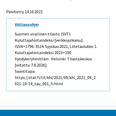
Päivitetty 14.10.2021
Viittausohje
:
Suomen virallinen tilasto (SVT):
Kuluttajahintaindeksi [verkkojulkaisu].
ISSN=1796-3524.
Syyskuu
2021, Liitetaulukko 1.
Kuluttajahintaindeksi 2015=100
hyödykeryhmittäin . Helsinki: Tilastokeskus
[viitattu: 7.8.2026].
Saantitapa:
https://stat.fi/til/khi/2021/09/khi_2021_09_2
021-10-14_tau_001_fi.html