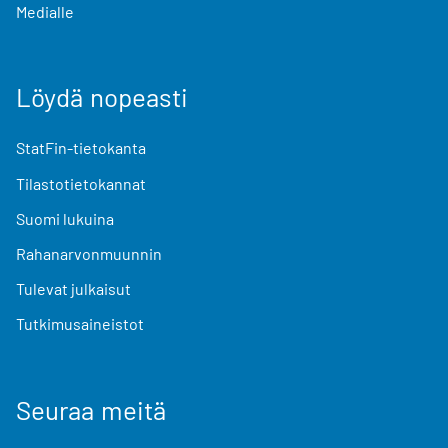
Medialle
Löydä nopeasti
StatFin-tietokanta
Tilastotietokannat
Suomi lukuina
Rahanarvonmuunnin
Tulevat julkaisut
Tutkimusaineistot
Seuraa meitä