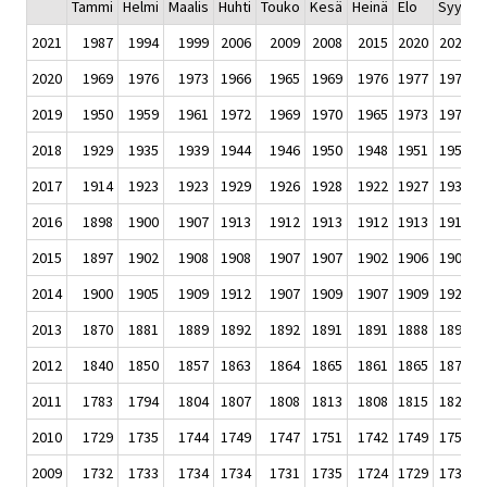
Tammi
Helmi
Maalis
Huhti
Touko
Kesä
Heinä
Elo
Syys
L
2021
1987
1994
1999
2006
2009
2008
2015
2020
2026
2020
1969
1976
1973
1966
1965
1969
1976
1977
1977
1
2019
1950
1959
1961
1972
1969
1970
1965
1973
1973
1
2018
1929
1935
1939
1944
1946
1950
1948
1951
1955
1
2017
1914
1923
1923
1929
1926
1928
1922
1927
1931
1
2016
1898
1900
1907
1913
1912
1913
1912
1913
1916
1
2015
1897
1902
1908
1908
1907
1907
1902
1906
1908
1
2014
1900
1905
1909
1912
1907
1909
1907
1909
1920
1
2013
1870
1881
1889
1892
1892
1891
1891
1888
1894
1
2012
1840
1850
1857
1863
1864
1865
1861
1865
1872
1
2011
1783
1794
1804
1807
1808
1813
1808
1815
1823
1
2010
1729
1735
1744
1749
1747
1751
1742
1749
1757
1
2009
1732
1733
1734
1734
1731
1735
1724
1729
1732
1