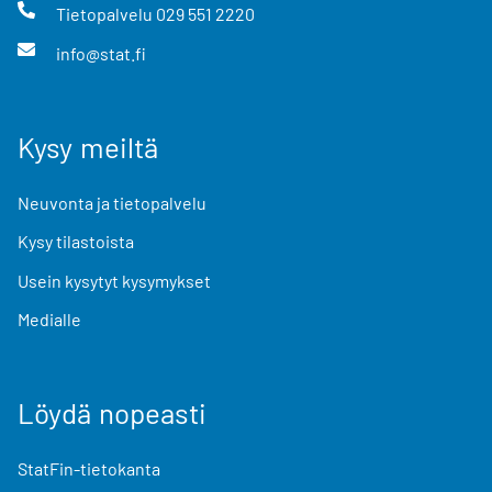
Tietopalvelu
029 551 2220
info@stat.fi
Kysy meiltä
Neuvonta ja tietopalvelu
Kysy tilastoista
Usein kysytyt kysymykset
Medialle
Löydä nopeasti
StatFin-tietokanta