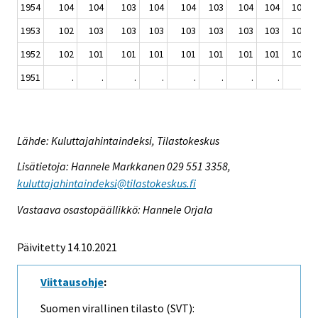
1954
104
104
103
104
104
103
104
104
104
1953
102
103
103
103
103
103
103
103
103
1952
102
101
101
101
101
101
101
101
101
1951
.
.
.
.
.
.
.
.
.
Lähde: Kuluttajahintaindeksi, Tilastokeskus
Lisätietoja: Hannele Markkanen 029 551 3358,
kuluttajahintaindeksi@tilastokeskus.fi
Vastaava osastopäällikkö: Hannele Orjala
Päivitetty 14.10.2021
Viittausohje
:
Suomen virallinen tilasto (SVT):