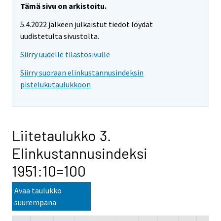
Tämä sivu on arkistoitu.
5.4.2022 jälkeen julkaistut tiedot löydät
uudistetulta sivustolta.
Siirry uudelle tilastosivulle
Siirry suoraan elinkustannusindeksin
pistelukutaulukkoon
Liitetaulukko 3.
Elinkustannusindeksi
1951:10=100
Avaa taulukko
suurempana