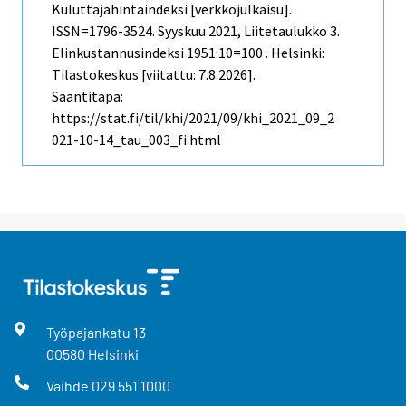
Kuluttajahintaindeksi [verkkojulkaisu].
ISSN=1796-3524.
Syyskuu
2021, Liitetaulukko 3.
Elinkustannusindeksi 1951:10=100 . Helsinki:
Tilastokeskus [viitattu: 7.8.2026].
Saantitapa:
https://stat.fi/til/khi/2021/09/khi_2021_09_2
021-10-14_tau_003_fi.html
Työpajankatu
13
00580
Helsinki
Vaihde
029 551 1000