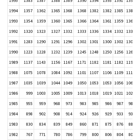
1995
1383
1387
1388
1389
1390
1394
1393
1391
1393
1
1994
1357
1362
1365
1368
1368
1382
1382
1385
1388
1
1993
1354
1359
1360
1365
1366
1364
1361
1359
1362
1
1992
1320
1323
1327
1332
1333
1336
1334
1332
1337
1
1991
1283
1290
1291
1296
1302
1301
1300
1302
1304
1
1990
1223
1228
1232
1239
1245
1248
1250
1256
1262
1
1989
1137
1143
1156
1167
1171
1182
1181
1182
1195
1
1988
1075
1078
1084
1092
1101
1107
1106
1109
1119
1
1987
1035
1039
1044
1049
1050
1053
1053
1056
1060
1
1986
999
1003
1005
1009
1013
1018
1019
1021
1021
1
1985
955
959
968
973
983
985
986
987
989
1984
898
902
908
914
924
926
929
933
939
1983
830
834
839
849
860
871
875
876
881
1982
767
771
780
786
799
800
806
804
806