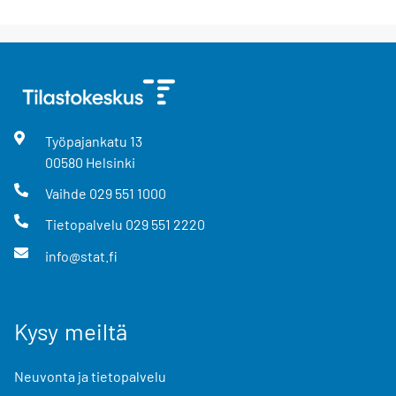
Työpajankatu
13
00580
Helsinki
Vaihde
029 551 1000
Tietopalvelu
029 551 2220
info@stat.fi
Kysy meiltä
Neuvonta ja tietopalvelu