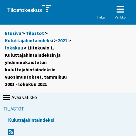
Valikko
Haku
Etusivu
>
Tilastot
>
Kuluttajahintaindeksi
>
2021
>
lokakuu
> Liitekuvio 1.
Kuluttajahintaindeksin ja
yhdenmukaistetun
kuluttajahintaindeksin
vuosimuutokset, tammikuu
2001 - lokakuu 2021
Avaa valikko
TILASTOT
Kuluttajahintaindeksi