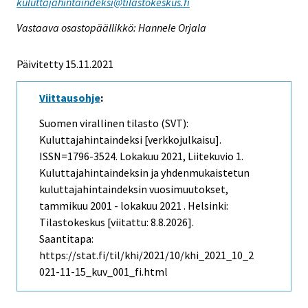
kuluttajahintaindeksi@tilastokeskus.fi
Vastaava osastopäällikkö: Hannele Orjala
Päivitetty 15.11.2021
Viittausohje
:
Suomen virallinen tilasto (SVT):
Kuluttajahintaindeksi [verkkojulkaisu].
ISSN=1796-3524.
Lokakuu
2021, Liitekuvio 1.
Kuluttajahintaindeksin ja yhdenmukaistetun
kuluttajahintaindeksin vuosimuutokset,
tammikuu 2001 - lokakuu 2021 . Helsinki:
Tilastokeskus [viitattu: 8.8.2026].
Saantitapa:
https://stat.fi/til/khi/2021/10/khi_2021_10_2
021-11-15_kuv_001_fi.html