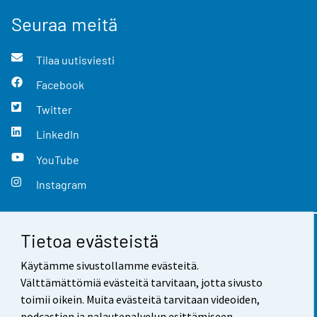
Seuraa meitä
Tilaa uutisviesti
Facebook
Twitter
LinkedIn
YouTube
Instagram
Tietoa evästeistä
Yhteystiedot
Käytämme sivustollamme evästeitä.
Palaute
Välttämättömiä evästeitä tarvitaan, jotta sivusto
toimii oikein. Muita evästeitä tarvitaan videoiden,
Käyttöehdot
podcastien ja palautepalvelun esittämiseen.