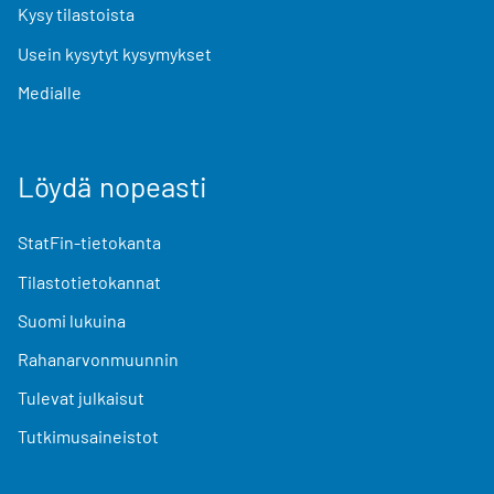
Kysy tilastoista
Usein kysytyt kysymykset
Medialle
Löydä nopeasti
StatFin-tietokanta
Tilastotietokannat
Suomi lukuina
Rahanarvonmuunnin
Tulevat julkaisut
Tutkimusaineistot