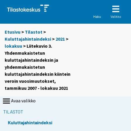
Valikko
Haku
Etusivu
>
Tilastot
>
Kuluttajahintaindeksi
>
2021
>
lokakuu
> Liitekuvio 3.
Yhdenmukaistetun
kuluttajahintaindeksin ja
yhdenmukaistetun
kuluttajahintaindeksin kiintein
veroin vuosimuutokset,
tammikuu 2007 - lokakuu 2021
Avaa valikko
TILASTOT
Kuluttajahintaindeksi