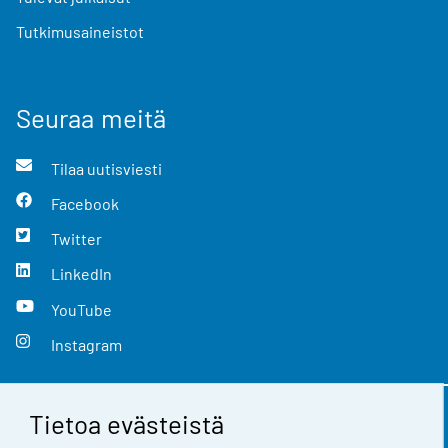
Tutkimusaineistot
Seuraa meitä
Tilaa uutisviesti
Facebook
Twitter
LinkedIn
YouTube
Instagram
Tietoa evästeistä
Yhteystiedot