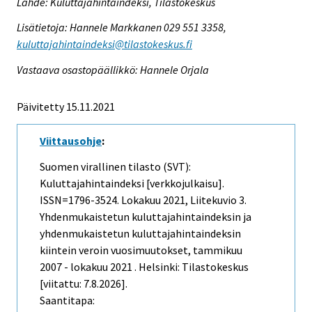
Lähde: Kuluttajahintaindeksi, Tilastokeskus
Lisätietoja: Hannele Markkanen 029 551 3358,
kuluttajahintaindeksi@tilastokeskus.fi
Vastaava osastopäällikkö: Hannele Orjala
Päivitetty 15.11.2021
Viittausohje
:
Suomen virallinen tilasto (SVT):
Kuluttajahintaindeksi [verkkojulkaisu].
ISSN=1796-3524.
Lokakuu
2021, Liitekuvio 3.
Yhdenmukaistetun kuluttajahintaindeksin ja
yhdenmukaistetun kuluttajahintaindeksin
kiintein veroin vuosimuutokset, tammikuu
2007 - lokakuu 2021 . Helsinki: Tilastokeskus
[viitattu: 7.8.2026].
Saantitapa: