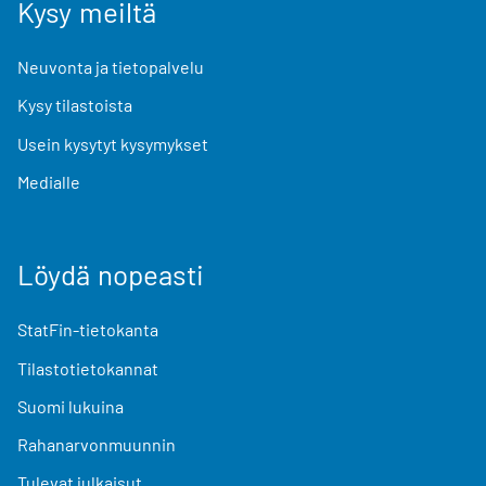
Kysy meiltä
Neuvonta ja tietopalvelu
Kysy tilastoista
Usein kysytyt kysymykset
Medialle
Löydä nopeasti
StatFin-tietokanta
Tilastotietokannat
Suomi lukuina
Rahanarvonmuunnin
Tulevat julkaisut