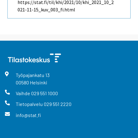
https://stat.fi/til/khi/2021/10/khi_2021_10_2
021-11-15_kuv_003_fi.html
Työpajankatu
13
00580
Helsinki
Vaihde
029 551 1000
Tietopalvelu
029 551 2220
info@stat.fi