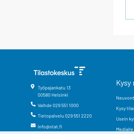
Kysy 
Työpajankatu
13
00580
Helsinki
Neuvonta
Vaihde
029 551 1000
Kysy tila
Tietopalvelu
029 551 2220
Usein ky
info@stat.fi
Medialle