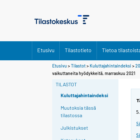
Etusivu
Tilastotieto
Tietoa tilastoist
Etusivu
>
Tilastot
>
Kuluttajahintaindeksi
>
20
vaikuttaneita hyödykkeitä, marraskuu 2021
TILASTOT
Kuluttajahintaindeksi
T
Muutoksia tässä
5
tilastossa
S
Julkistukset
S