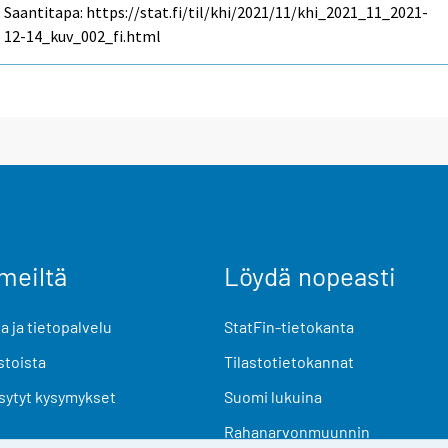
Saantitapa: https://stat.fi/til/khi/2021/11/khi_2021_11_2021-
12-14_kuv_002_fi.html
meiltä
Löydä nopeasti
 ja tietopalvelu
StatFin-tietokanta
stoista
Tilastotietokannat
sytyt kysymykset
Suomi lukuina
Rahanarvonmuunnin