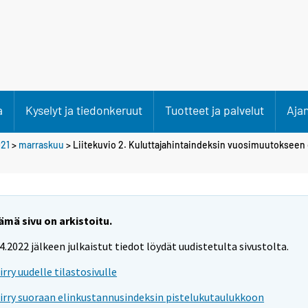
a
Kyselyt ja tiedonkeruut
Tuotteet ja palvelut
Aja
21
>
marraskuu
> Liitekuvio 2. Kuluttajahintaindeksin vuosimuutokseen
ämä sivu on arkistoitu.
.4.2022 jälkeen julkaistut tiedot löydät uudistetulta sivustolta.
iirry uudelle tilastosivulle
iirry suoraan elinkustannusindeksin pistelukutaulukkoon