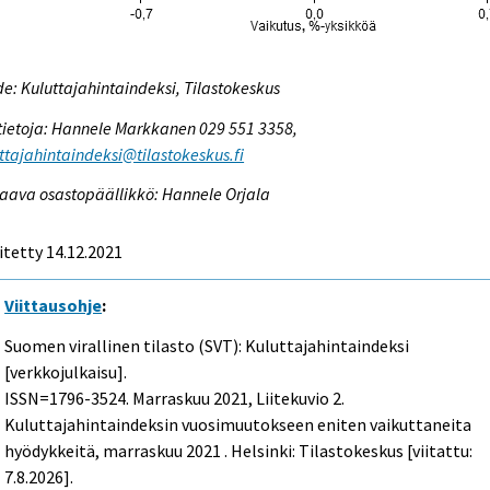
e: Kuluttajahintaindeksi, Tilastokeskus
tietoja: Hannele Markkanen 029 551 3358,
ttajahintaindeksi@tilastokeskus.fi
aava osastopäällikkö: Hannele Orjala
itetty 14.12.2021
Viittausohje
:
Suomen virallinen tilasto (SVT): Kuluttajahintaindeksi
[verkkojulkaisu].
ISSN=1796-3524.
Marraskuu
2021, Liitekuvio 2.
Kuluttajahintaindeksin vuosimuutokseen eniten vaikuttaneita
hyödykkeitä, marraskuu 2021 . Helsinki: Tilastokeskus [viitattu:
7.8.2026].