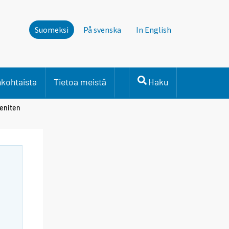
Suomeksi
På svenska
In English
nkohtaista
Tietoa meistä
Haku
 eniten