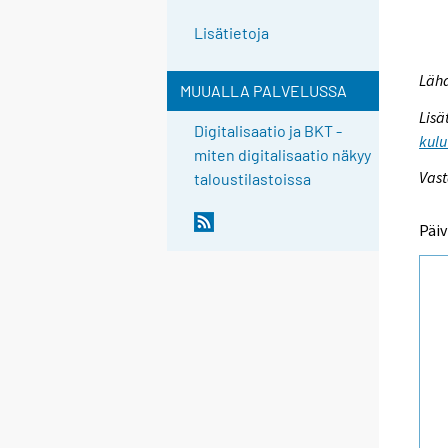
Lisätietoja
Lähd
MUUALLA PALVELUSSA
Lisä
Digitalisaatio ja BKT -
kulu
miten digitalisaatio näkyy
Vast
taloustilastoissa
Päiv