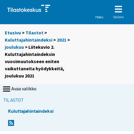
Valikko
Haku
Etusivu
>
Tilastot
>
Kuluttajahintaindeksi
>
2021
>
joulukuu
> Liitekuvio 2.
Kuluttajahintaindeksin
vuosimuutokseen eniten
vaikuttaneita hyödykkeitä,
joulukuu 2021
Avaa valikko
TILASTOT
Kuluttajahintaindeksi