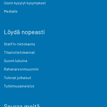
Usein kysytyt kysymykset
Medialle
Löydä nopeasti
StatFin-tietokanta
Tilastotietokannat
Suomi lukuina
Rahanarvonmuunnin
Tulevat julkaisut
Tutkimusaineistot
Seuraa meitä