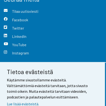
Tilaa uutisviesti
Facebook
Twitter
LinkedIn
YouTube
Instagram
Tietoa evästeistä
Yhteystiedot
Käytämme sivustollamme evästeitä.
Palaute
Välttämättömiä evästeitä tarvitaan, jotta sivusto
toimii oikein. Muita evästeitä tarvitaan videoiden,
Käyttöehdot
podcastien ja palautepalvelun esittämiseen.
Tietosuoja
Lue lisää evästeistä.