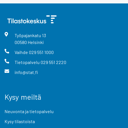
Työpajankatu
13
00580
Helsinki
Vaihde
029 551 1000
Tietopalvelu
029 551 2220
info@stat.fi
Kysy meiltä
Neuvonta ja tietopalvelu
Kysy tilastoista