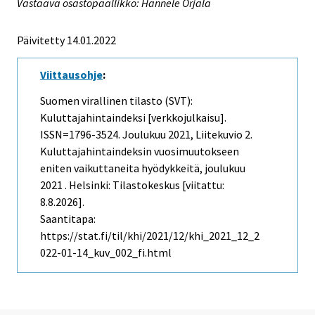
Vastaava osastopäällikkö: Hannele Orjala
Päivitetty 14.01.2022
Viittausohje
:
Suomen virallinen tilasto (SVT):
Kuluttajahintaindeksi [verkkojulkaisu].
ISSN=1796-3524.
Joulukuu
2021, Liitekuvio 2.
Kuluttajahintaindeksin vuosimuutokseen
eniten vaikuttaneita hyödykkeitä, joulukuu
2021 . Helsinki: Tilastokeskus [viitattu:
8.8.2026].
Saantitapa:
https://stat.fi/til/khi/2021/12/khi_2021_12_2
022-01-14_kuv_002_fi.html