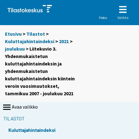
Valikko
Haku
Etusivu
>
Tilastot
>
Kuluttajahintaindeksi
>
2021
>
joulukuu
> Liitekuvio 3.
Yhdenmukaistetun
kuluttajahintaindeksin ja
yhdenmukaistetun
kuluttajahintaindeksin kiintein
veroin vuosimuutokset,
tammikuu 2007 - joulukuu 2021
Avaa valikko
TILASTOT
Kuluttajahintaindeksi