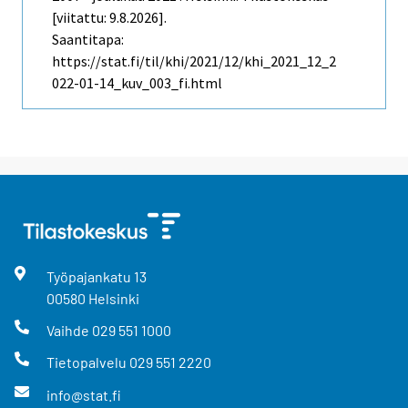
[viitattu: 9.8.2026].
Saantitapa:
https://stat.fi/til/khi/2021/12/khi_2021_12_2
022-01-14_kuv_003_fi.html
Työpajankatu
13
00580
Helsinki
Vaihde
029 551 1000
Tietopalvelu
029 551 2220
info@stat.fi