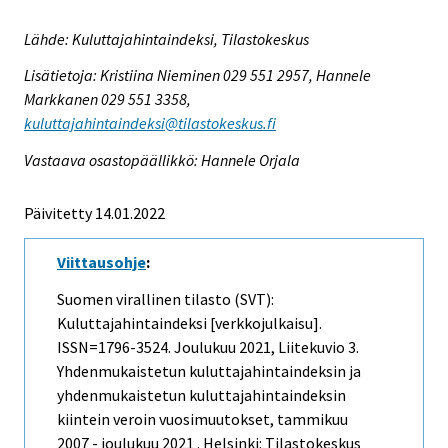
Lähde: Kuluttajahintaindeksi, Tilastokeskus
Lisätietoja: Kristiina Nieminen 029 551 2957, Hannele
Markkanen 029 551 3358,
kuluttajahintaindeksi@tilastokeskus.fi
Vastaava osastopäällikkö: Hannele Orjala
Päivitetty 14.01.2022
Viittausohje
:
Suomen virallinen tilasto (SVT):
Kuluttajahintaindeksi [verkkojulkaisu].
ISSN=1796-3524.
Joulukuu
2021, Liitekuvio 3.
Yhdenmukaistetun kuluttajahintaindeksin ja
yhdenmukaistetun kuluttajahintaindeksin
kiintein veroin vuosimuutokset, tammikuu
2007 - joulukuu 2021 . Helsinki: Tilastokeskus