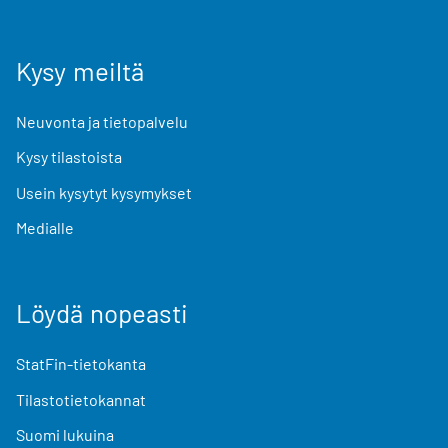
Kysy meiltä
Neuvonta ja tietopalvelu
Kysy tilastoista
Usein kysytyt kysymykset
Medialle
Löydä nopeasti
StatFin-tietokanta
Tilastotietokannat
Suomi lukuina