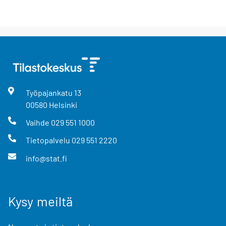
Työpajankatu
13
00580
Helsinki
Vaihde
029 551 1000
Tietopalvelu
029 551 2220
info@stat.fi
Kysy meiltä