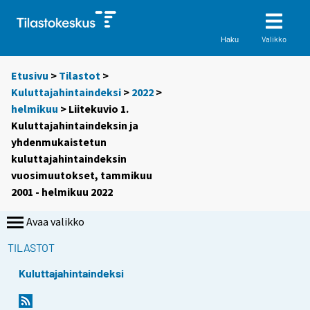
Valikko
Haku
Etusivu
>
Tilastot
>
Kuluttajahintaindeksi
>
2022
>
helmikuu
> Liitekuvio 1.
Kuluttajahintaindeksin ja
yhdenmukaistetun
kuluttajahintaindeksin
vuosimuutokset, tammikuu
2001 - helmikuu 2022
Avaa valikko
TILASTOT
Kuluttajahintaindeksi