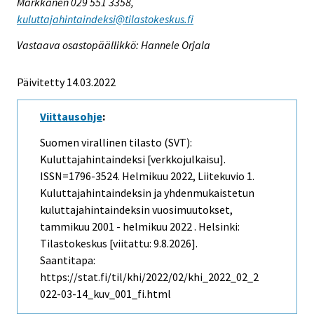
Markkanen 029 551 3358,
kuluttajahintaindeksi@tilastokeskus.fi
Vastaava osastopäällikkö: Hannele Orjala
Päivitetty 14.03.2022
Viittausohje
:
Suomen virallinen tilasto (SVT):
Kuluttajahintaindeksi [verkkojulkaisu].
ISSN=1796-3524.
Helmikuu
2022, Liitekuvio 1.
Kuluttajahintaindeksin ja yhdenmukaistetun
kuluttajahintaindeksin vuosimuutokset,
tammikuu 2001 - helmikuu 2022 . Helsinki:
Tilastokeskus [viitattu: 9.8.2026].
Saantitapa:
https://stat.fi/til/khi/2022/02/khi_2022_02_2
022-03-14_kuv_001_fi.html