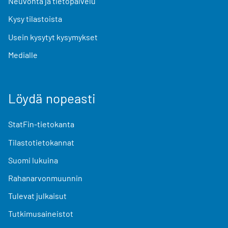
Neuvonta ja tietopalvelu
Kysy tilastoista
Usein kysytyt kysymykset
Medialle
Löydä nopeasti
StatFin-tietokanta
Tilastotietokannat
Suomi lukuina
Rahanarvonmuunnin
Tulevat julkaisut
Tutkimusaineistot