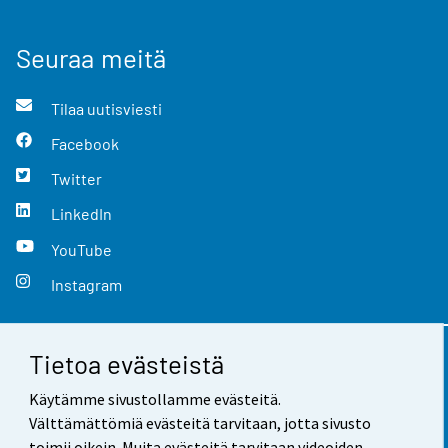
Seuraa meitä
Tilaa uutisviesti
Facebook
Twitter
LinkedIn
YouTube
Instagram
Tietoa evästeistä
Yhteystiedot
Käytämme sivustollamme evästeitä.
Palaute
Välttämättömiä evästeitä tarvitaan, jotta sivusto
toimii oikein. Muita evästeitä tarvitaan videoiden,