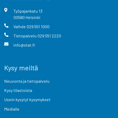
Työpajankatu
13
00580
Helsinki
Vaihde
029 551 1000
Tietopalvelu
029 551 2220
info@stat.fi
Kysy meiltä
Neuvonta ja tietopalvelu
Kysy tilastoista
Usein kysytyt kysymykset
Medialle