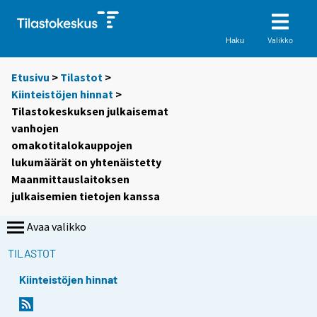
Valikko
Haku
Etusivu
>
Tilastot
>
Kiinteistöjen hinnat
>
Tilastokeskuksen julkaisemat
vanhojen
omakotitalokauppojen
lukumäärät on yhtenäistetty
Maanmittauslaitoksen
julkaisemien tietojen kanssa
Avaa valikko
TILASTOT
Kiinteistöjen hinnat