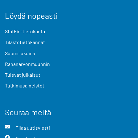
Löydä nopeasti
StatFin-tietokanta
Tilastotietokannat
Suomi lukuina
Rahanarvonmuunnin
Tulevat julkaisut
Tutkimusaineistot
Seuraa meitä
Tilaa uutisviesti