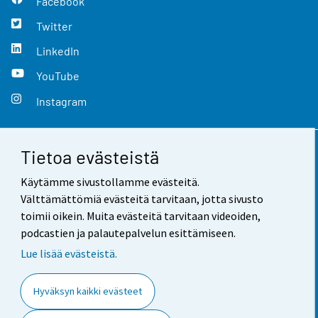
Facebook
Twitter
LinkedIn
YouTube
Instagram
Tietoa evästeistä
Yhteystiedot
Käytämme sivustollamme evästeitä.
Palaute
Välttämättömiä evästeitä tarvitaan, jotta sivusto
toimii oikein. Muita evästeitä tarvitaan videoiden,
Käyttöehdot
podcastien ja palautepalvelun esittämiseen.
Tietosuoja
Lue lisää evästeistä.
Saavutettavuus
Hyväksyn kaikki evästeet
Tietoa sivustosta