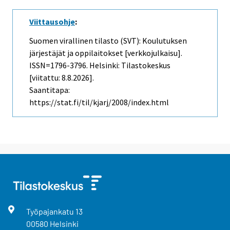
Viittausohje
:
Suomen virallinen tilasto (SVT): Koulutuksen
järjestäjät ja oppilaitokset [verkkojulkaisu].
ISSN=1796-3796. Helsinki: Tilastokeskus
[viitattu: 8.8.2026].
Saantitapa:
https://stat.fi/til/kjarj/2008/index.html
Työpajankatu
13
00580
Helsinki