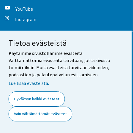
YouTube
Instagram
Tietoa evästeistä
Yhteystiedot
Käytämme sivustollamme evästeitä.
Palaute
Välttämättömiä evästeitä tarvitaan, jotta sivusto
toimii oikein. Muita evästeitä tarvitaan videoiden,
Käyttöehdot
podcastien ja palautepalvelun esittämiseen.
Tietosuoja
Lue lisää evästeistä.
Saavutettavuus
Hyväksyn kaikki evästeet
Tietoa sivustosta
Vain välttämättömät evästeet
Evästeasetukset