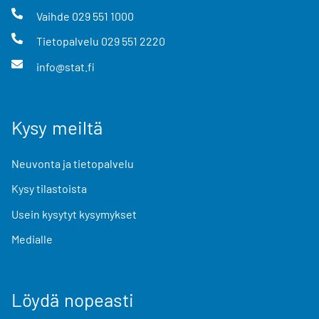
Vaihde
029 551 1000
Tietopalvelu
029 551 2220
info@stat.fi
Kysy meiltä
Neuvonta ja tietopalvelu
Kysy tilastoista
Usein kysytyt kysymykset
Medialle
Löydä nopeasti