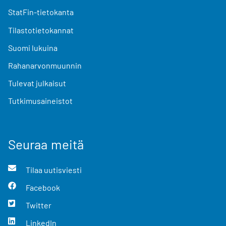
StatFin-tietokanta
Tilastotietokannat
Suomi lukuina
Rahanarvonmuunnin
Tulevat julkaisut
Tutkimusaineistot
Seuraa meitä
Tilaa uutisviesti
Facebook
Twitter
LinkedIn