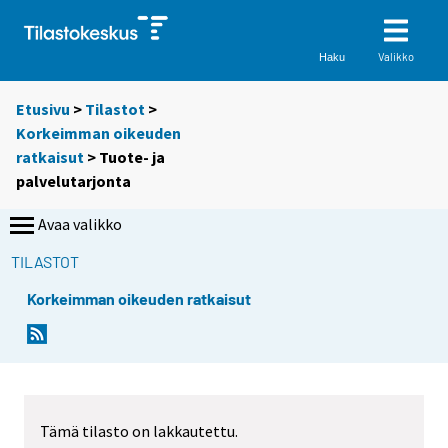
Valikko
Haku
Etusivu
>
Tilastot
>
Korkeimman oikeuden
ratkaisut
> Tuote- ja
palvelutarjonta
Avaa valikko
TILASTOT
Korkeimman oikeuden ratkaisut
Tämä tilasto on lakkautettu.