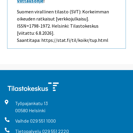
Viittausohje
:
Suomen virallinen tilasto (SVT): Korkeimman
oikeuden ratkaisut [verkkojulkaisu].
ISSN=1798-1972. Helsinki: Tilastokeskus
[viitattu: 6.8.2026].
Saantitapa: https://stat.fi/til/koikr/tup.html
Työpajankatu
13
00580
Helsinki
Vaihde
029 551 1000
Tietopalvelu
029 551 2220