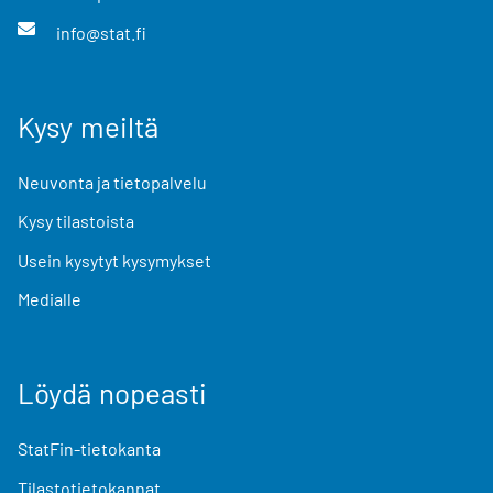
info@stat.fi
Kysy meiltä
Neuvonta ja tietopalvelu
Kysy tilastoista
Usein kysytyt kysymykset
Medialle
Löydä nopeasti
StatFin-tietokanta
Tilastotietokannat