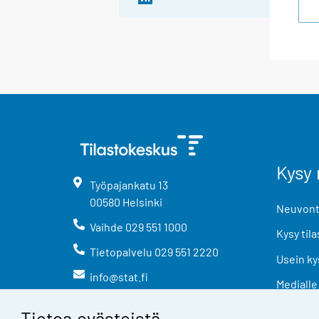
Kysy 
Työpajankatu
13
00580
Helsinki
Neuvonta
Vaihde
029 551 1000
Kysy tila
Tietopalvelu
029 551 2220
Usein ky
info@stat.fi
Medialle
Tietoa evästeistä