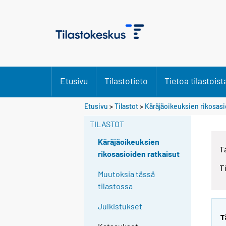
Etusivu
Tilastotieto
Tietoa tilastoist
Etusivu
>
Tilastot
>
Käräjäoikeuksien rikosasi
TILASTOT
Käräjäoikeuksien
T
rikosasioiden ratkaisut
T
Muutoksia tässä
tilastossa
Julkistukset
T