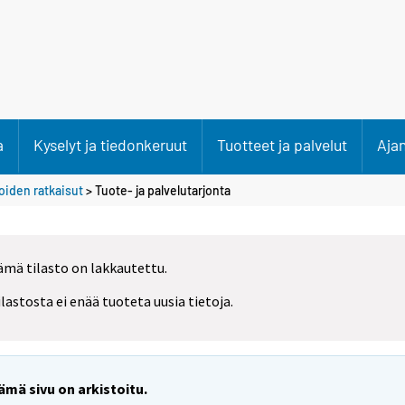
a
Kyselyt ja tiedonkeruut
Tuotteet ja palvelut
Aja
oiden ratkaisut
> Tuote- ja palvelutarjonta
ämä tilasto on lakkautettu.
ilastosta ei enää tuoteta uusia tietoja.
ämä sivu on arkistoitu.