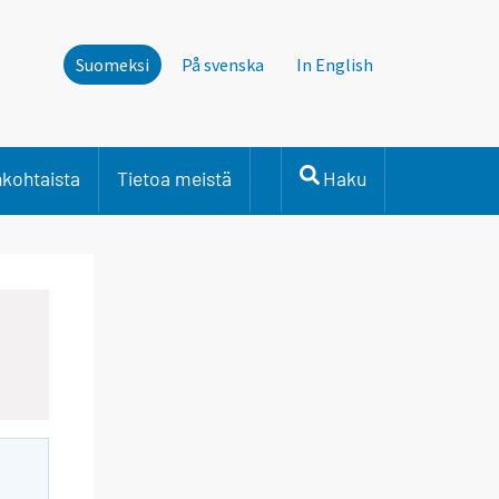
Suomeksi
På svenska
In English
nkohtaista
Tietoa meistä
Haku