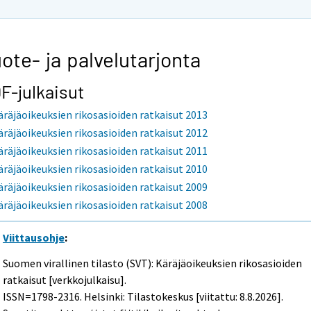
ote- ja palvelutarjonta
F-julkaisut
äräjäoikeuksien rikosasioiden ratkaisut 2013
äräjäoikeuksien rikosasioiden ratkaisut 2012
äräjäoikeuksien rikosasioiden ratkaisut 2011
äräjäoikeuksien rikosasioiden ratkaisut 2010
äräjäoikeuksien rikosasioiden ratkaisut 2009
äräjäoikeuksien rikosasioiden ratkaisut 2008
Viittausohje
:
Suomen virallinen tilasto (SVT): Käräjäoikeuksien rikosasioiden
ratkaisut [verkkojulkaisu].
ISSN=1798-2316. Helsinki: Tilastokeskus [viitattu: 8.8.2026].