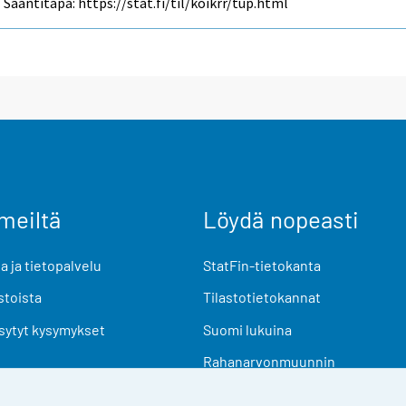
Saantitapa: https://stat.fi/til/koikrr/tup.html
meiltä
Löydä nopeasti
 ja tietopalvelu
StatFin-tietokanta
stoista
Tilastotietokannat
sytyt kysymykset
Suomi lukuina
Rahanarvonmuunnin
Tulevat julkaisut