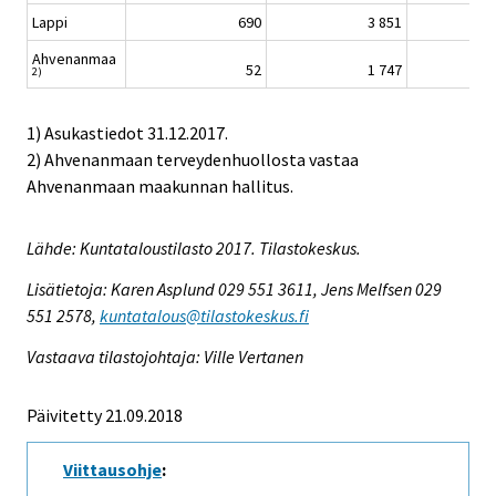
Lappi
690
3 851
Ahvenanmaa
52
1 747
2)
1) Asukastiedot 31.12.2017.
2) Ahvenanmaan terveydenhuollosta vastaa
Ahvenanmaan maakunnan hallitus.
Lähde: Kuntataloustilasto 2017. Tilastokeskus.
Lisätietoja: Karen Asplund 029 551 3611, Jens Melfsen 029
551 2578,
kuntatalous@tilastokeskus.fi
Vastaava tilastojohtaja: Ville Vertanen
Päivitetty 21.09.2018
Viittausohje
: