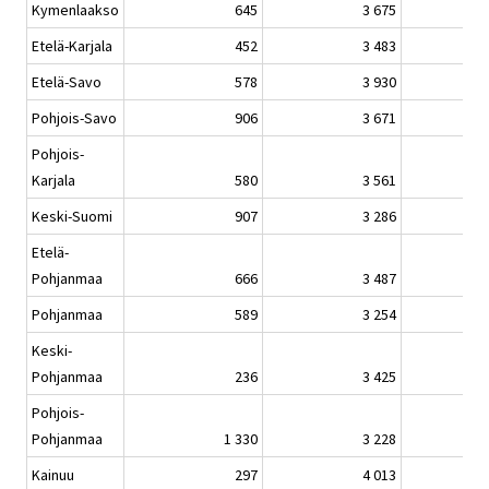
Kymenlaakso
645
3 675
Etelä-Karjala
452
3 483
Etelä-Savo
578
3 930
Pohjois-Savo
906
3 671
Pohjois-
Karjala
580
3 561
Keski-Suomi
907
3 286
Etelä-
Pohjanmaa
666
3 487
Pohjanmaa
589
3 254
Keski-
Pohjanmaa
236
3 425
Pohjois-
Pohjanmaa
1 330
3 228
Kainuu
297
4 013