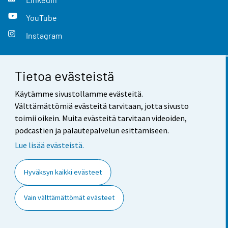
YouTube
Instagram
Tietoa evästeistä
Yhteystiedot
Käytämme sivustollamme evästeitä.
Palaute
Välttämättömiä evästeitä tarvitaan, jotta sivusto
toimii oikein. Muita evästeitä tarvitaan videoiden,
Käyttöehdot
podcastien ja palautepalvelun esittämiseen.
Tietosuoja
Lue lisää evästeistä.
Saavutettavuus
Hyväksyn kaikki evästeet
Tietoa sivustosta
Vain välttämättömät evästeet
Evästeasetukset