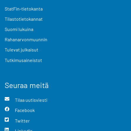
StatFin-tietokanta
Tilastotietokannat
Suomi lukuina
Rahanarvonmuunnin
Tulevat julkaisut
Tutkimusaineistot
Seuraa meitä
Tilaa uutisviesti
Facebook
Twitter
LinkedIn