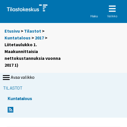
Valikko
Haku
Etusivu
>
Tilastot
>
Kuntatalous
>
2017
>
Liitetaulukko 1.
Maakunnittaisia
nettokustannuksia vuonna
2017 1)
Avaa valikko
TILASTOT
Kuntatalous