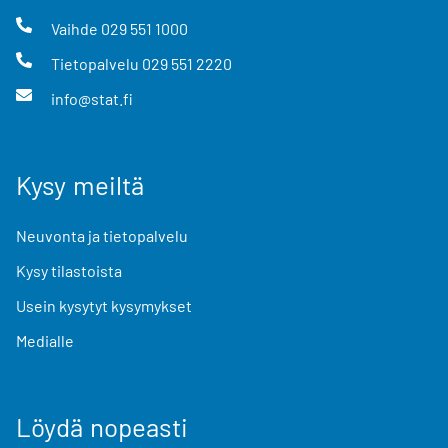
Vaihde
029 551 1000
Tietopalvelu
029 551 2220
info@stat.fi
Kysy meiltä
Neuvonta ja tietopalvelu
Kysy tilastoista
Usein kysytyt kysymykset
Medialle
Löydä nopeasti