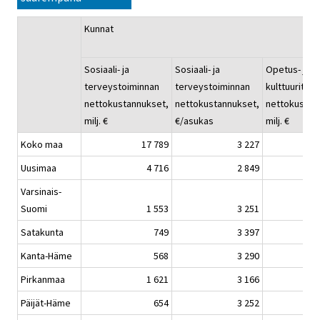
Kunnat
Sosiaali- ja
Sosiaali- ja
Opetus- ja
terveystoiminnan
terveystoiminnan
kulttuuritoi
nettokustannukset,
nettokustannukset,
nettokustan
milj. €
€/asukas
milj. €
Koko maa
17 789
3 227
Uusimaa
4 716
2 849
Varsinais-
Suomi
1 553
3 251
Satakunta
749
3 397
Kanta-Häme
568
3 290
Pirkanmaa
1 621
3 166
Päijät-Häme
654
3 252