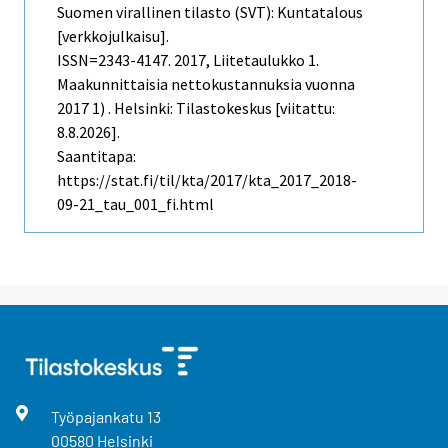
Suomen virallinen tilasto (SVT): Kuntatalous
[verkkojulkaisu].
ISSN=2343-4147. 2017, Liitetaulukko 1.
Maakunnittaisia nettokustannuksia vuonna
2017 1) . Helsinki: Tilastokeskus [viitattu:
8.8.2026].
Saantitapa:
https://stat.fi/til/kta/2017/kta_2017_2018-
09-21_tau_001_fi.html
Työpajankatu
13
00580
Helsinki