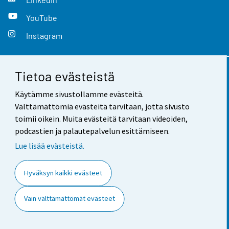
YouTube
Instagram
Tietoa evästeistä
Yhteystiedot
Käytämme sivustollamme evästeitä.
Palaute
Välttämättömiä evästeitä tarvitaan, jotta sivusto
toimii oikein. Muita evästeitä tarvitaan videoiden,
Käyttöehdot
podcastien ja palautepalvelun esittämiseen.
Tietosuoja
Lue lisää evästeistä.
Saavutettavuus
Hyväksyn kaikki evästeet
Tietoa sivustosta
Vain välttämättömät evästeet
Evästeasetukset