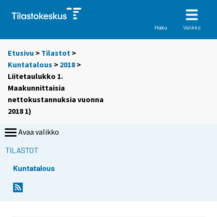
Valikko
Haku
Etusivu
>
Tilastot
>
Kuntatalous
>
2018
>
Liitetaulukko 1.
Maakunnittaisia
nettokustannuksia vuonna
2018 1)
Avaa valikko
TILASTOT
Kuntatalous