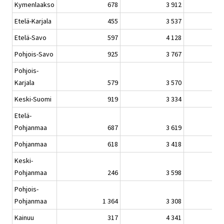
Kymenlaakso
678
3 912
Etelä-Karjala
455
3 537
Etelä-Savo
597
4 128
Pohjois-Savo
925
3 767
Pohjois-
Karjala
579
3 570
Keski-Suomi
919
3 334
Etelä-
Pohjanmaa
687
3 619
Pohjanmaa
618
3 418
Keski-
Pohjanmaa
246
3 598
Pohjois-
Pohjanmaa
1 364
3 308
Kainuu
317
4 341