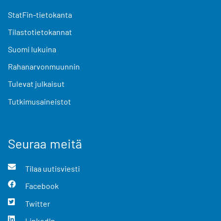
StatFin-tietokanta
Tilastotietokannat
Suomi lukuina
Rahanarvonmuunnin
Tulevat julkaisut
Tutkimusaineistot
Seuraa meitä
Tilaa uutisviesti
Facebook
Twitter
LinkedIn