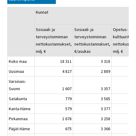
Kunnat
Sosiaali- ja
Sosiaali- ja
Opetus- ja
terveystoiminnan
terveystoiminnan
kulttuuritoi
nettokustannukset,
nettokustannukset,
nettokustan
milj. €
€/asukas
milj. €
Koko maa
18 311
3 318
Uusimaa
4 827
2 889
Varsinais-
Suomi
1 607
3 357
Satakunta
779
3 565
Kanta-Häme
579
3 377
Pirkanmaa
1 678
3 258
Päijät-Häme
675
3 366