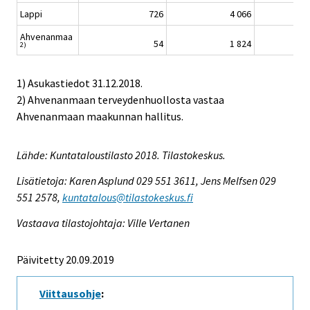
Lappi
726
4 066
Ahvenanmaa
54
1 824
2)
1) Asukastiedot 31.12.2018.
2) Ahvenanmaan terveydenhuollosta vastaa
Ahvenanmaan maakunnan hallitus.
Lähde: Kuntataloustilasto 2018. Tilastokeskus.
Lisätietoja: Karen Asplund 029 551 3611, Jens Melfsen 029
551 2578,
kuntatalous@tilastokeskus.fi
Vastaava tilastojohtaja: Ville Vertanen
Päivitetty 20.09.2019
Viittausohje
: