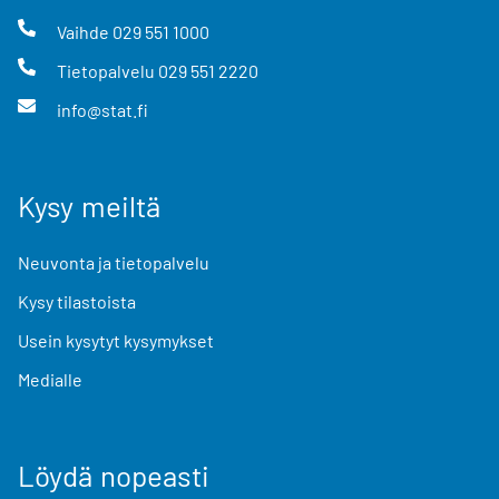
Vaihde
029 551 1000
Tietopalvelu
029 551 2220
info@stat.fi
Kysy meiltä
Neuvonta ja tietopalvelu
Kysy tilastoista
Usein kysytyt kysymykset
Medialle
Löydä nopeasti