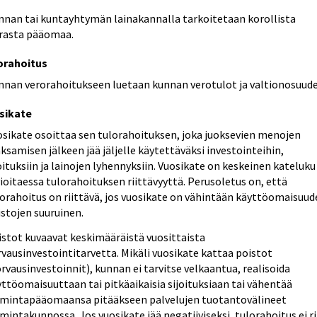
nnan tai kuntayhtymän lainakannalla tarkoitetaan korollista
erasta pääomaa.
orahoitus
nnan verorahoitukseen luetaan kunnan verotulot ja valtionosuude
sikate
osikate osoittaa sen tulorahoituksen, joka juoksevien menojen
samisen jälkeen jää jäljelle käytettäväksi investointeihin,
oituksiin ja lainojen lyhennyksiin. Vuosikate on keskeinen kateluku
ioitaessa tulorahoituksen riittävyyttä. Perusoletus on, että
lorahoitus on riittävä, jos vuosikate on vähintään käyttöomaisuu
stojen suuruinen.
istot kuvaavat keskimääräistä vuosittaista
vausinvestointitarvetta. Mikäli vuosikate kattaa poistot
rvausinvestoinnit), kunnan ei tarvitse velkaantua, realisoida
ttöomaisuuttaan tai pitkäaikaisia sijoituksiaan tai vähentää
imintapääomaansa pitääkseen palvelujen tuotantovälineet
mintakunnossa. Jos vuosikate jää negatiiviseksi, tulorahoitus ei ri