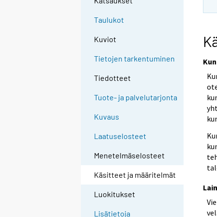
Katsaukset
Taulukot
Kä
Kuviot
Tietojen tarkentuminen
Kun
Ku
Tiedotteet
ot
ku
Tuote- ja palvelutarjonta
yh
Kuvaus
ku
Kun
Laatuselosteet
ku
Menetelmäselosteet
te
ta
Käsitteet ja määritelmät
Lai
Luokitukset
Vi
ve
Lisätietoja