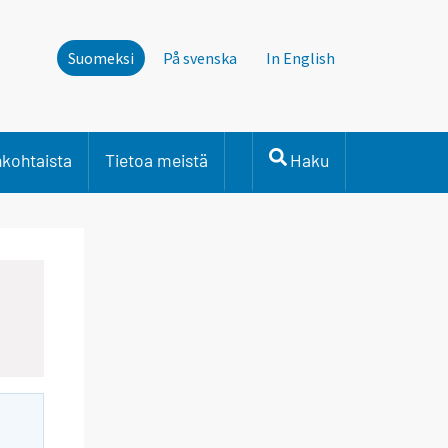
Suomeksi
På svenska
In English
nkohtaista
Tietoa meistä
Haku