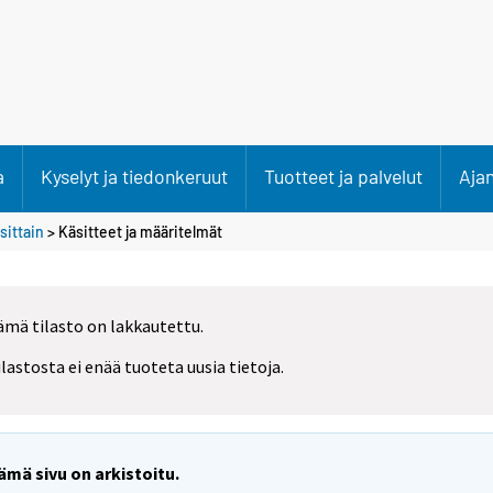
a
Kyselyt ja tiedonkeruut
Tuotteet ja palvelut
Aja
sittain
> Käsitteet ja määritelmät
ämä tilasto on lakkautettu.
ilastosta ei enää tuoteta uusia tietoja.
ämä sivu on arkistoitu.