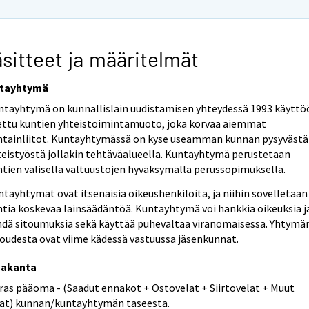
sitteet ja määritelmät
tayhtymä
ntayhtymä on kunnallislain uudistamisen yhteydessä 1993 käyttö
ettu kuntien yhteistoimintamuoto, joka korvaa aiemmat
ntainliitot. Kuntayhtymässä on kyse useamman kunnan pysyvästä
teistyöstä jollakin tehtäväalueella. Kuntayhtymä perustetaan
ntien välisellä valtuustojen hyväksymällä perussopimuksella.
tayhtymät ovat itsenäisiä oikeushenkilöitä, ja niihin sovelletaan
ntia koskevaa lainsäädäntöä. Kuntayhtymä voi hankkia oikeuksia j
hdä sitoumuksia sekä käyttää puhevaltaa viranomaisessa. Yhtymä
loudesta ovat viime kädessä vastuussa jäsenkunnat.
nakanta
eras pääoma - (Saadut ennakot + Ostovelat + Siirtovelat + Muut
lat) kunnan/kuntayhtymän taseesta.