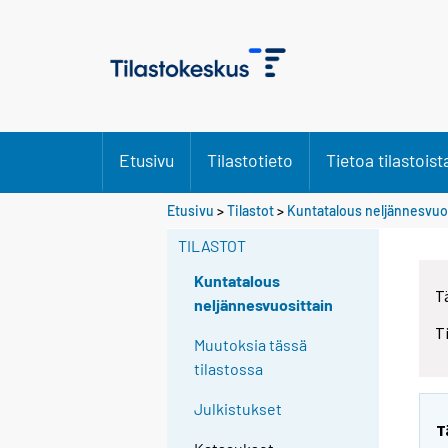
Etusivu
Tilastotieto
Tietoa tilastoist
Etusivu
>
Tilastot
>
Kuntatalous neljännesvuo
TILASTOT
Kuntatalous
T
neljännesvuosittain
T
Muutoksia tässä
tilastossa
Julkistukset
T