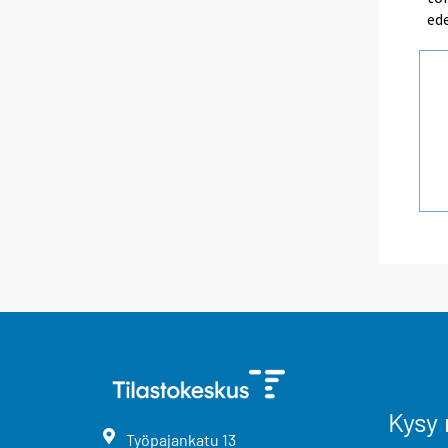
ede
Kysy 
Työpajankatu
13